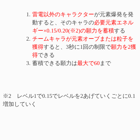
雷電以外のキャラクター
が元素爆発を発
動すると、そのキャラの
必要元素エネル
ギー×0.15/0.20(※2)の願力を蓄積
する
チームキャラが元素オーブまたは粒子を
獲得
すると、3秒に1回の制限で
願力を2獲
得
できる
蓄積できる願力は
最大で60
まで
※2 レベル1で0.15でレベルを2あげていくごとに0.1
増加していく