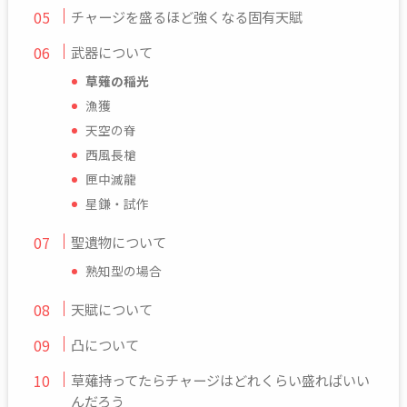
チャージを盛るほど強くなる固有天賦
武器について
草薙の稲光
漁獲
天空の脊
西風長槍
匣中滅龍
星鎌・試作
聖遺物について
熟知型の場合
天賦について
凸について
草薙持ってたらチャージはどれくらい盛ればいい
んだろう