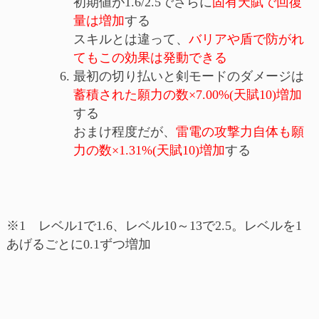
初期値が1.6/2.5でさらに
固有天賦で回復
量は増加
する
スキルとは違って、
バリアや盾で防がれ
てもこの効果は発動できる
最初の切り払いと剣モードのダメージは
蓄積された願力の数×7.00%(天賦10)増加
する
おまけ程度だが、
雷電の攻撃力自体も願
力の数×1.31%(天賦10)増加
する
※1 レベル1で1.6、レベル10～13で2.5。レベルを1
あげるごとに0.1ずつ増加