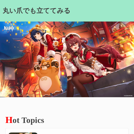
Skip
丸い爪でも立ててみる
to
content
H
ot Topics