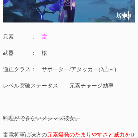
元素 ：
雷
武器 ： 槍
適正クラス： サポーター/アタッカー(2凸～)
レベル突破ステータス： 元素チャージ効率
料理ができないメシマズ彼女。
雷電将軍は味方の
元素爆発のたまりやすさと威力をU