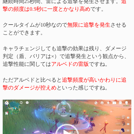
継続時間25秒間、雷による追撃を発生させます。
追
撃の頻度は0.9秒に一度とかなり高め
です。
クールタイムが10秒なので
無限に追撃を発生
させる
ことができます。
キャラチェンジしても追撃の効果は残り、ダメージ
判定（盾、バリアは×）で追撃発生という観点から、
追撃性能に関しては
アルベドの雷版
ですね。
ただアルベドと比べると
追撃頻度が高いかわりに追
撃のダメージが控えめ
といった感じですね。
動
画
プ
レ