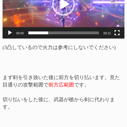
ー
ヤ
ー
00:00
00:11
(3凸しているので火力は参考にしないでください)
まず剣を引き抜いた後に前方を切り払います。見た
目通りの攻撃範囲で
前方広範囲
です。
切り払いをした後に、武器が槍から剣に代わりま
す。