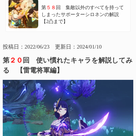
第
５８
回 集敵以外のすべてを持って
しまったサポーターシロネンの解説
【2凸まで】
投稿日：2022/06/23 更新日：2024/01/10
第
２０
回 使い慣れたキャラを解説してみ
る 【雷電将軍編】