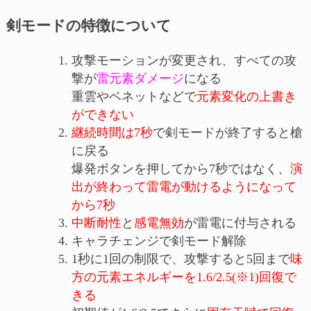
剣モードの特徴について
攻撃モーションが変更され、すべての攻
撃が
雷元素ダメージ
になる
重雲やベネットなどで
元素変化の上書き
ができない
継続時間は7秒
で剣モードが終了すると槍
に戻る
爆発ボタンを押してから7秒ではなく、
演
出が終わって雷電が動けるようになって
から7秒
中断耐性
と
感電無効
が雷電に付与される
キャラチェンジで剣モード解除
1秒に1回の制限で、攻撃すると5回まで
味
方の元素エネルギーを1.6/2.5(※1)回復で
きる