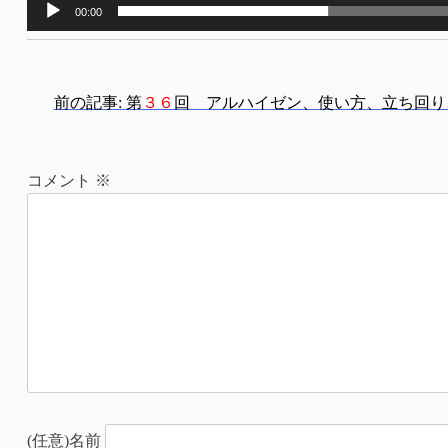
00:00
投
前の記事:
第
３６
回 アルハイゼン、使い方、立ち回り
稿
ナ
コメント
※
ビ
ゲ
ー
シ
ョ
ン
(任意)名前