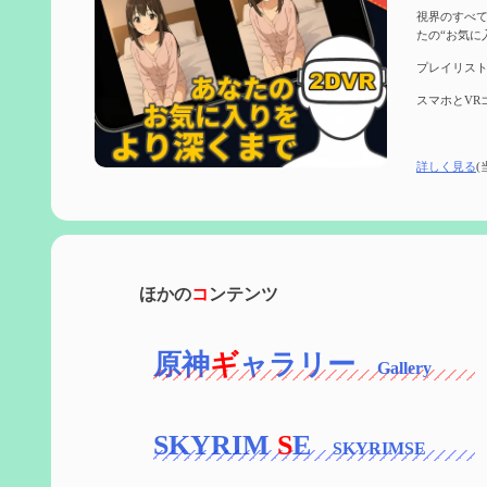
視界のすべて
たの“お気に
プレイリスト
スマホとVR
詳しく見る
(
ほかの
コ
ンテンツ
原神
ギ
ャラリー
SKYRIM
S
E