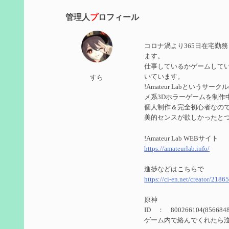
管理人
プ
ロフィール
2024/11/21
第５９回 アチーブメント「対決者・２」を手に入
コロナ渦より365日在宅勤
2024/10/13
ます。
仕事しているかゲームして
第５８回 集敵以外のすべてを持ってしまったサポ
いています。
すら
!Amateur Labというサ
2024/09/02
メ系3Dホラーゲームを制作
第５７回 アチーブメント「対決者・１」を手に入
個人制作＆完全初心者なのでUn
美的センスが欲しかったと
2024/09/02
!Amateur Lab WEBサイト
第５６回 ムアラニの簡易解説と使用感など【0~1
https://amateurlab.info/
2024/08/11
進捗などはこちらで
https://ci-en.net/creator/2186
第５５回 【無凸無モチ】エミリエを使ってみた感
原神
2024/06/26
ID ： 800266104(8566848
第４９回 フリーナの簡易性能紹介とテンションに
ゲーム内で絡んでくれたら