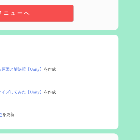
メニューへ
る原因と解決策【Unity】
を作成
タマイズしてみた【Unity】
を作成
で
を更新
ネタなど【2凸まで】
を作成