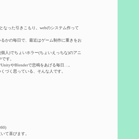
れたい
を作成
務となった引きこもり。webのシステム作って
いるかの毎日で、最近はゲーム制作に重きをお
ーターシロネンの解説【2凸まで】
を作成
ークル(個人)でちょいホラー(ちょいえっちな)のアニ
中です。
れたい
を作成
ityやBlenderで悲鳴をあげる毎日…。
つくづく思っている、そんな人です。
凸】
を作成
5
想
を作成
60)
ついての検証
を更新
泣いて喜びます。