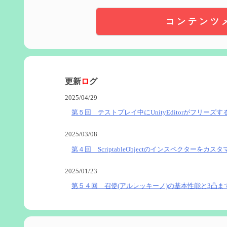
コンテンツ
更新
ロ
グ
2025/04/29
第５回 テストプレイ中にUnityEditorがフリーズす
2025/03/08
第４回 ScriptableObjectのインスペクターをカス
2025/01/23
第５４回 召使(アルレッキーノ)の基本性能と3凸ま
2025/01/04
第６０回 炎神マーヴィカの性能、探索における小