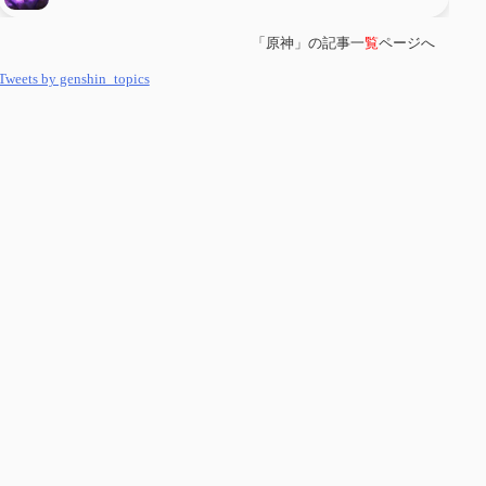
「原神」の記事一
覧
ページへ
第
５８
回 集敵以外のすべてを持ってしまったサポーターシロネンの解説
【2凸まで】
Tweets by genshin_topics
第
５７
回 アチーブメント「対決者・１」を手に入れたい
第
５６
回 ムアラニの簡易解説と使用感など【0~1凸】
第
５５
回 【無凸無モチ】エミリエを使ってみた感想
第
５４
回 召使(アルレッキーノ)の基本性能と3凸まで
第
５３
回 閑雲・放浪者・夜蘭の探索性能 それぞれの強みなど
第
５２
回 璃月精鋭狩ルート【沈玉の谷編】