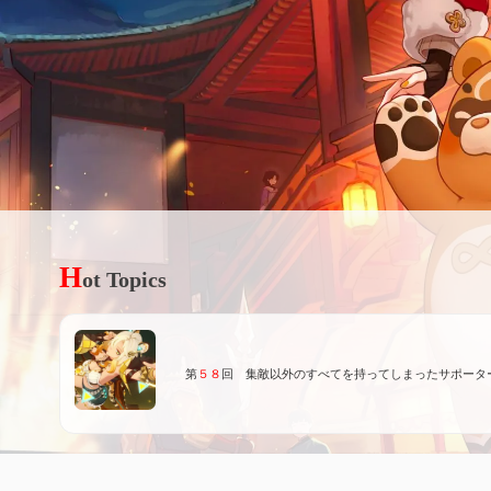
H
ot Topics
第
５８
回 集敵以外のすべてを持ってしまったサポータ