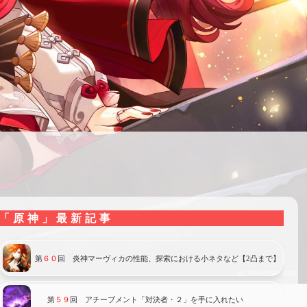
「原神」最新記事
第
６０
回 炎神マーヴィカの性能、探索における小ネタなど【2凸まで】
第
５９
回 アチーブメント「対決者・２」を手に入れたい