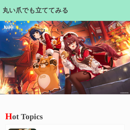
Skip
丸い爪でも立ててみる
to
content
H
ot Topics