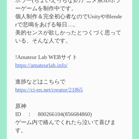
ホラー(ちょいえっちな)のアニメ系3Dホラ
第５５回 【無凸無モチ】エミリエを使っ
ーゲームを制作中です。
てみた感想
を作成
個人制作＆完全初心者なのでUnityやBlende
2024/06/26
rで悲鳴をあげる毎日…。
第４９回 フリーナの簡易性能紹介とテン
美的センスが欲しかったとつくづく思って
ションについての検証
を更新
いる、そんな人です。
2024/05/12
第５４回 召使(アルレッキーノ)の基本性
能と3凸まで
を更新
!Amateur Lab WEBサイト
2024/05/11
https://amateurlab.info/
2024度FallOut4 カスタムフォロワーCharlott
eを3BBB化してみた
を作成
進捗などはこちらで
2024/04/26
https://ci-en.net/creator/21865
第５４回 召使(アルレッキーノ)の基本性
能と3凸まで
を作成
原神
2024/04/03
ID ： 800266104(856684860)
第４８回 ヌヴィレットの性能と凸比較
を
ゲーム内で絡んでくれたら泣いて喜びま
更新
す。
2024/2/10