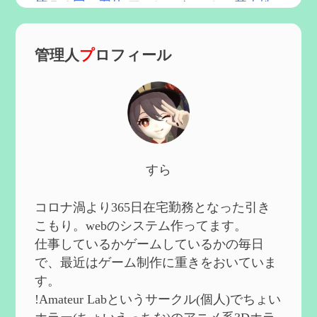
第５４回 召使(アルレッキーノ)の基本性
能と3凸まで
を更新
2025/01/04
管理人
プ
ロフィール
第６０回 炎神マーヴィカの性能、探索に
おける小ネタなど【2凸まで】
を作成
2024/11/21
第５９回 アチーブメント「対決者・２」
を手に入れたい
を作成
2024/10/13
第５８回 集敵以外のすべてを持ってしま
すら
ったサポーターシロネンの解説【2凸ま
で】
を作成
2024/09/02
コロナ渦より365日在宅勤務となった引き
第５７回 アチーブメント「対決者・１」
こもり。webのシステム作ってます。
を手に入れたい
を作成
仕事しているかゲームしているかの毎日
2024/09/02
で、最近はゲーム制作に重きをおいていま
第５６回 ムアラニの簡易解説と使用感な
す。
ど【0~1凸】
を作成
!Amateur Labというサークル(個人)でちょい
2024/08/11