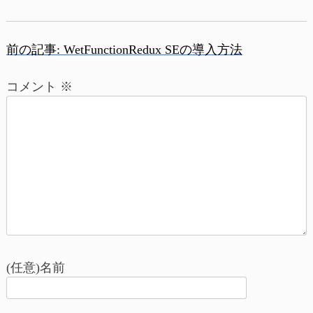
前の記事:
WetFunctionRedux SEの導入方法
投
コメント
※
稿
ナ
ビ
ゲ
ー
シ
ョ
(任意)名前
ン