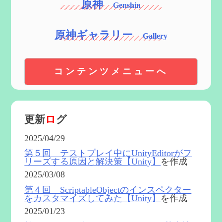
原神
原神ギャラリー
コンテンツメニューへ
更新
ロ
グ
2025/04/29
第５回 テストプレイ中にUnityEditorがフ
リーズする原因と解決策【Unity】
を作成
2025/03/08
第４回 ScriptableObjectのインスペクター
をカスタマイズしてみた【Unity】
を作成
2025/01/23