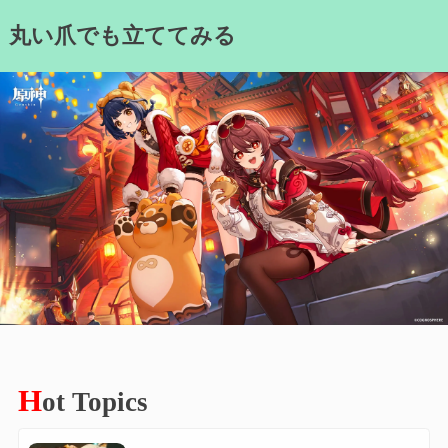
Skip
丸い爪でも立ててみる
to
content
H
ot Topics