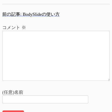
前の記事:
BodySlideの使い方
投
コメント
※
稿
ナ
ビ
ゲ
ー
シ
ョ
(任意)名前
ン