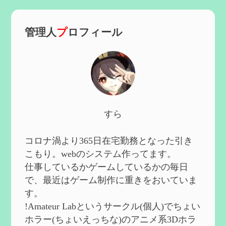
能と3凸まで
を更新
2025/01/04
管理人
プ
ロフィール
第６０回 炎神マーヴィカの性能、探索に
おける小ネタなど【2凸まで】
を作成
2024/11/21
第５９回 アチーブメント「対決者・２」
を手に入れたい
を作成
2024/10/13
第５８回 集敵以外のすべてを持ってしま
すら
ったサポーターシロネンの解説【2凸ま
で】
を作成
2024/09/02
コロナ渦より365日在宅勤務となった引き
第５７回 アチーブメント「対決者・１」
こもり。webのシステム作ってます。
を手に入れたい
を作成
仕事しているかゲームしているかの毎日
2024/09/02
で、最近はゲーム制作に重きをおいていま
第５６回 ムアラニの簡易解説と使用感な
す。
ど【0~1凸】
を作成
!Amateur Labというサークル(個人)でちょい
2024/08/11
ホラー(ちょいえっちな)のアニメ系3Dホラ