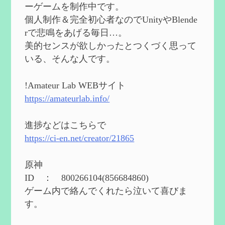
第５５回 【無凸無モチ】エミリエを使っ
ーゲームを制作中です。
てみた感想
を作成
個人制作＆完全初心者なのでUnityやBlende
2024/06/26
rで悲鳴をあげる毎日…。
第４９回 フリーナの簡易性能紹介とテン
美的センスが欲しかったとつくづく思って
ションについての検証
を更新
いる、そんな人です。
2024/05/12
第５４回 召使(アルレッキーノ)の基本性
能と3凸まで
を更新
!Amateur Lab WEBサイト
2024/05/11
https://amateurlab.info/
2024度FallOut4 カスタムフォロワーCharlott
eを3BBB化してみた
を作成
進捗などはこちらで
2024/04/26
https://ci-en.net/creator/21865
第５４回 召使(アルレッキーノ)の基本性
能と3凸まで
を作成
原神
2024/04/03
ID ： 800266104(856684860)
第４８回 ヌヴィレットの性能と凸比較
を
ゲーム内で絡んでくれたら泣いて喜びま
更新
す。
2024/2/10
第５３回 閑雲・放浪者・夜蘭の探索性