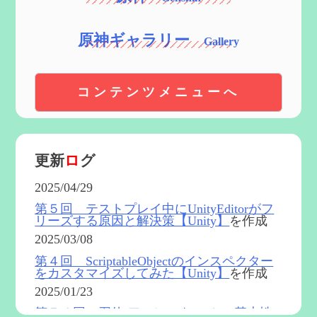
原神ギャラリー
コンテンツメニューへ
更新
ロ
グ
2025/04/29
第５回 テストプレイ中にUnityEditorがフ
リーズする原因と解決策【Unity】
を作成
2025/03/08
第４回 ScriptableObjectのインスペクター
をカスタマイズしてみた【Unity】
を作成
2025/01/23
第５４回 召使(アルレッキーノ)の基本性