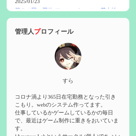
2025/01/23
第５４回 召使(アルレッキーノ)の基本性
能と3凸まで
を更新
2025/01/04
管理人
プ
ロフィール
第６０回 炎神マーヴィカの性能、探索に
おける小ネタなど【2凸まで】
を作成
2024/11/21
第５９回 アチーブメント「対決者・２」
を手に入れたい
を作成
2024/10/13
第５８回 集敵以外のすべてを持ってしま
すら
ったサポーターシロネンの解説【2凸ま
で】
を作成
2024/09/02
コロナ渦より365日在宅勤務となった引き
第５７回 アチーブメント「対決者・１」
こもり。webのシステム作ってます。
を手に入れたい
を作成
仕事しているかゲームしているかの毎日
2024/09/02
で、最近はゲーム制作に重きをおいていま
第５６回 ムアラニの簡易解説と使用感な
す。
ど【0~1凸】
を作成