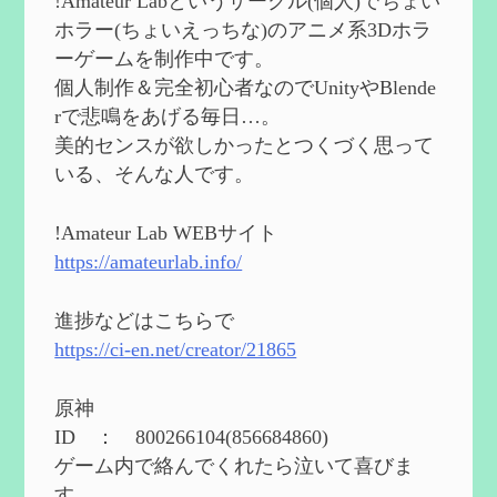
!Amateur Labというサークル(個人)でちょい
2024/08/11
ホラー(ちょいえっちな)のアニメ系3Dホラ
第５５回 【無凸無モチ】エミリエを使っ
ーゲームを制作中です。
てみた感想
を作成
個人制作＆完全初心者なのでUnityやBlende
2024/06/26
rで悲鳴をあげる毎日…。
第４９回 フリーナの簡易性能紹介とテン
美的センスが欲しかったとつくづく思って
ションについての検証
を更新
いる、そんな人です。
2024/05/12
第５４回 召使(アルレッキーノ)の基本性
能と3凸まで
を更新
!Amateur Lab WEBサイト
2024/05/11
https://amateurlab.info/
2024度FallOut4 カスタムフォロワーCharlott
eを3BBB化してみた
を作成
進捗などはこちらで
2024/04/26
https://ci-en.net/creator/21865
第５４回 召使(アルレッキーノ)の基本性
能と3凸まで
を作成
原神
2024/04/03
ID ： 800266104(856684860)
第４８回 ヌヴィレットの性能と凸比較
を
ゲーム内で絡んでくれたら泣いて喜びま
更新
す。