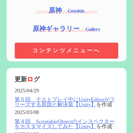
原神
原神ギャラリー
コンテンツメニューへ
更新
ロ
グ
2025/04/29
第５回 テストプレイ中にUnityEditorがフ
リーズする原因と解決策【Unity】
を作成
2025/03/08
第４回 ScriptableObjectのインスペクター
をカスタマイズしてみた【Unity】
を作成