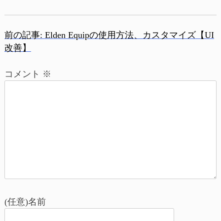
前の記事:
Elden Equipの使用方法、カスタマイズ【UI
投
改善】
稿
コメント
※
ナ
ビ
ゲ
ー
シ
ョ
(任意)名前
ン