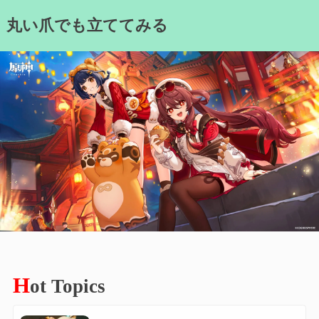
Skip
丸い爪でも立ててみる
to
content
H
ot Topics