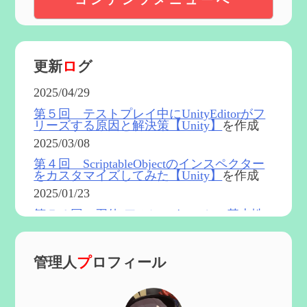
コンテンツメニューへ
更新
ロ
グ
2025/04/29
第５回 テストプレイ中にUnityEditorがフ
リーズする原因と解決策【Unity】
を作成
2025/03/08
第４回 ScriptableObjectのインスペクター
をカスタマイズしてみた【Unity】
を作成
2025/01/23
第５４回 召使(アルレッキーノ)の基本性
能と3凸まで
を更新
2025/01/04
管理人
プ
ロフィール
第６０回 炎神マーヴィカの性能、探索に
おける小ネタなど【2凸まで】
を作成
2024/11/21