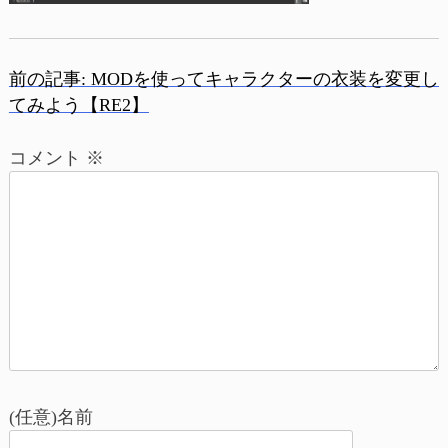
前の記事:
MODを使ってキャラクターの衣装を変更し
投
てみよう【RE2】
稿
コメント
※
ナ
ビ
ゲ
ー
シ
ョ
(任意)名前
ン