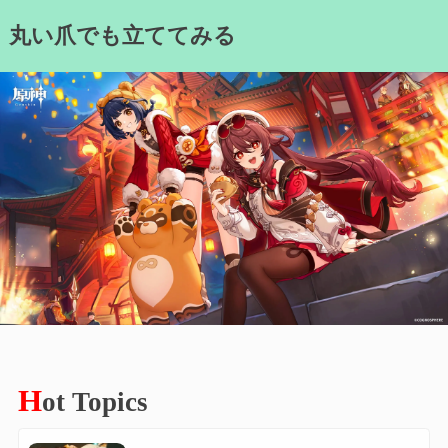
Skip
丸い爪でも立ててみる
to
content
H
ot Topics