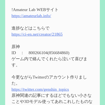
第５４回 召使(アルレッキーノ)の基本性
能と3凸まで
を更新
!Amateur Lab WEBサイト
2024/05/11
https://amateurlab.info/
2024度FallOut4 カスタムフォロワーCharlott
eを3BBB化してみた
を作成
進捗などはこちらで
2024/04/26
https://ci-en.net/creator/21865
第５４回 召使(アルレッキーノ)の基本性
能と3凸まで
を作成
原神
2024/04/03
ID ： 800266104(856684860)
第４８回 ヌヴィレットの性能と凸比較
を
ゲーム内で絡んでくれたら泣いて喜びま
更新
す。
2024/2/10
第５３回 閑雲・放浪者・夜蘭の探索性
今更ながらTwitterのアカウント作りまし
能 それぞれの強みなど
を作成
た。
2024/2/04
https://twitter.com/genshin_topics
第５２回 璃月精鋭狩ルート【沈玉の谷
編】
を作成
原神関連の記事にするほどでもない小さな
2024/1/25
ことや3Dモデル使ってあれこれしたものな