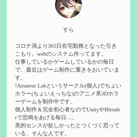
第５９回 アチーブメント「対決者・２」
を手に入れたい
を作成
2024/10/13
第５８回 集敵以外のすべてを持ってしま
すら
ったサポーターシロネンの解説【2凸ま
で】
を作成
2024/09/02
コロナ渦より365日在宅勤務となった引き
第５７回 アチーブメント「対決者・１」
こもり。webのシステム作ってます。
を手に入れたい
を作成
仕事しているかゲームしているかの毎日
2024/09/02
で、最近はゲーム制作に重きをおいていま
第５６回 ムアラニの簡易解説と使用感な
す。
ど【0~1凸】
を作成
!Amateur Labというサークル(個人)でちょい
2024/08/11
ホラー(ちょいえっちな)のアニメ系3Dホラ
第５５回 【無凸無モチ】エミリエを使っ
ーゲームを制作中です。
てみた感想
を作成
個人制作＆完全初心者なのでUnityやBlende
2024/06/26
rで悲鳴をあげる毎日…。
第４９回 フリーナの簡易性能紹介とテン
美的センスが欲しかったとつくづく思って
ションについての検証
を更新
いる、そんな人です。
2024/05/12