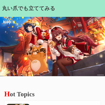
Skip
丸い爪でも立ててみる
to
content
H
ot Topics