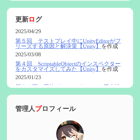
更新
ロ
グ
2025/04/29
第５回 テストプレイ中にUnityEditorがフ
リーズする原因と解決策【Unity】
を作成
2025/03/08
第４回 ScriptableObjectのインスペクター
をカスタマイズしてみた【Unity】
を作成
2025/01/23
第５４回 召使(アルレッキーノ)の基本性
能と3凸まで
を更新
2025/01/04
管理人
プ
ロフィール
第６０回 炎神マーヴィカの性能、探索に
おける小ネタなど【2凸まで】
を作成
2024/11/21
第５９回 アチーブメント「対決者・２」
を手に入れたい
を作成