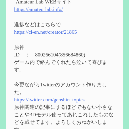
能と3凸まで
を更新
!Amateur Lab WEBサイト
2024/05/11
https://amateurlab.info/
2024度FallOut4 カスタムフォロワーCharlott
eを3BBB化してみた
を作成
進捗などはこちらで
2024/04/26
https://ci-en.net/creator/21865
第５４回 召使(アルレッキーノ)の基本性
能と3凸まで
を作成
原神
2024/04/03
ID ： 800266104(856684860)
第４８回 ヌヴィレットの性能と凸比較
を
ゲーム内で絡んでくれたら泣いて喜びま
更新
す。
2024/2/10
第５３回 閑雲・放浪者・夜蘭の探索性
今更ながらTwitterのアカウント作りまし
能 それぞれの強みなど
を作成
た。
2024/2/04
https://twitter.com/genshin_topics
第５２回 璃月精鋭狩ルート【沈玉の谷
編】
を作成
原神関連の記事にするほどでもない小さな
2024/1/25
ことや3Dモデル使ってあれこれしたものな
どを載せてます。よろしくおねがいしま
Ultimate Trainerの使い方【RE2】
を作成