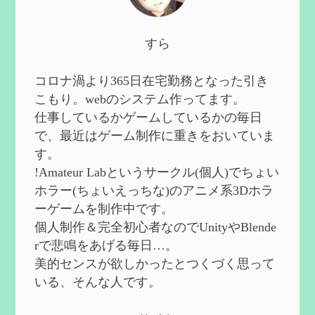
2024/10/13
第５８回 集敵以外のすべてを持ってしま
すら
ったサポーターシロネンの解説【2凸ま
で】
を作成
2024/09/02
コロナ渦より365日在宅勤務となった引き
第５７回 アチーブメント「対決者・１」
こもり。webのシステム作ってます。
を手に入れたい
を作成
仕事しているかゲームしているかの毎日
2024/09/02
で、最近はゲーム制作に重きをおいていま
第５６回 ムアラニの簡易解説と使用感な
す。
ど【0~1凸】
を作成
!Amateur Labというサークル(個人)でちょい
2024/08/11
ホラー(ちょいえっちな)のアニメ系3Dホラ
第５５回 【無凸無モチ】エミリエを使っ
ーゲームを制作中です。
てみた感想
を作成
個人制作＆完全初心者なのでUnityやBlende
2024/06/26
rで悲鳴をあげる毎日…。
第４９回 フリーナの簡易性能紹介とテン
美的センスが欲しかったとつくづく思って
ションについての検証
を更新
いる、そんな人です。
2024/05/12
第５４回 召使(アルレッキーノ)の基本性