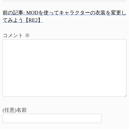
前の記事:
MODを使ってキャラクターの衣装を変更し
投
てみよう【RE2】
稿
コメント
※
ナ
ビ
ゲ
ー
シ
ョ
(任意)名前
ン