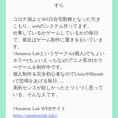
第５８回 集敵以外のすべてを持ってしま
すら
ったサポーターシロネンの解説【2凸ま
で】
を作成
2024/09/02
コロナ渦より365日在宅勤務となった引き
第５７回 アチーブメント「対決者・１」
こもり。webのシステム作ってます。
を手に入れたい
を作成
仕事しているかゲームしているかの毎日
2024/09/02
で、最近はゲーム制作に重きをおいていま
第５６回 ムアラニの簡易解説と使用感な
す。
ど【0~1凸】
を作成
!Amateur Labというサークル(個人)でちょい
2024/08/11
ホラー(ちょいえっちな)のアニメ系3Dホラ
第５５回 【無凸無モチ】エミリエを使っ
ーゲームを制作中です。
てみた感想
を作成
個人制作＆完全初心者なのでUnityやBlende
2024/06/26
rで悲鳴をあげる毎日…。
第４９回 フリーナの簡易性能紹介とテン
美的センスが欲しかったとつくづく思って
ションについての検証
を更新
いる、そんな人です。
2024/05/12
第５４回 召使(アルレッキーノ)の基本性
能と3凸まで
を更新
!Amateur Lab WEBサイト
2024/05/11
https://amateurlab.info/