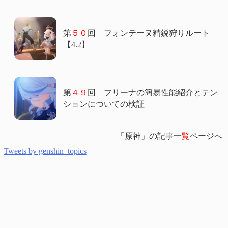
第
５０
回 フォンテーヌ精鋭狩りルート
【4.2】
第
４９
回 フリーナの簡易性能紹介とテン
ションについての検証
「原神」の記事一
覧
ページへ
Tweets by genshin_topics