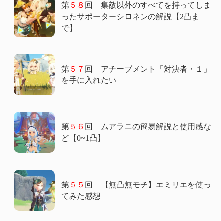
第
５８
回 集敵以外のすべてを持ってしま
ったサポーターシロネンの解説【2凸ま
で】
第
５７
回 アチーブメント「対決者・１」
を手に入れたい
第
５６
回 ムアラニの簡易解説と使用感な
ど【0~1凸】
第
５５
回 【無凸無モチ】エミリエを使っ
てみた感想