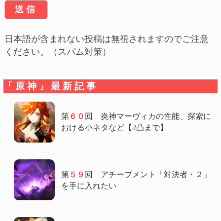
日本語が含まれない投稿は無視されますのでご注意
ください。（スパム対策）
「原神」最新記事
第
６０
回 炎神マーヴィカの性能、探索に
おける小ネタなど【2凸まで】
第
５９
回 アチーブメント「対決者・２」
を手に入れたい