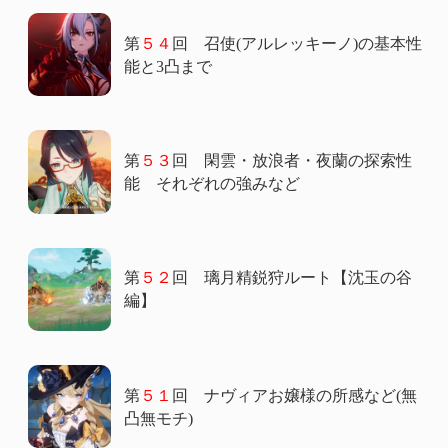
第
５４
回 召使(アルレッキーノ)の基本性
能と3凸まで
第
５３
回 閑雲・放浪者・夜蘭の探索性
能 それぞれの強みなど
第
５２
回 璃月精鋭狩ルート【沈玉の谷
編】
第
５１
回 ナヴィアお嬢様の所感など(無
凸無モチ)