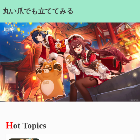
Skip
丸い爪でも立ててみる
to
content
H
ot Topics