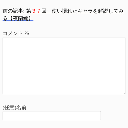
前の記事:
第
３７
回 使い慣れたキャラを解説してみ
投
る【夜蘭編】
稿
コメント
※
ナ
ビ
ゲ
ー
シ
ョ
(任意)名前
ン