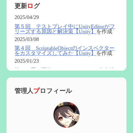
更新
ロ
グ
2025/04/29
第５回 テストプレイ中にUnityEditorがフ
リーズする原因と解決策【Unity】
を作成
2025/03/08
第４回 ScriptableObjectのインスペクター
をカスタマイズしてみた【Unity】
を作成
2025/01/23
第５４回 召使(アルレッキーノ)の基本性
能と3凸まで
を更新
2025/01/04
管理人
プ
ロフィール
第６０回 炎神マーヴィカの性能、探索に
おける小ネタなど【2凸まで】
を作成
2024/11/21
第５９回 アチーブメント「対決者・２」
を手に入れたい
を作成
2024/10/13