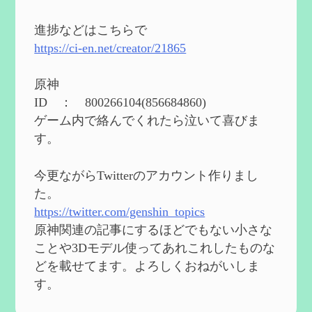
2024度FallOut4 カスタムフォロワーCharlott
eを3BBB化してみた
を作成
進捗などはこちらで
2024/04/26
https://ci-en.net/creator/21865
第５４回 召使(アルレッキーノ)の基本性
能と3凸まで
を作成
原神
2024/04/03
ID ： 800266104(856684860)
第４８回 ヌヴィレットの性能と凸比較
を
ゲーム内で絡んでくれたら泣いて喜びま
更新
す。
2024/2/10
第５３回 閑雲・放浪者・夜蘭の探索性
今更ながらTwitterのアカウント作りまし
能 それぞれの強みなど
を作成
た。
2024/2/04
https://twitter.com/genshin_topics
第５２回 璃月精鋭狩ルート【沈玉の谷
編】
を作成
原神関連の記事にするほどでもない小さな
2024/1/25
ことや3Dモデル使ってあれこれしたものな
どを載せてます。よろしくおねがいしま
Ultimate Trainerの使い方【RE2】
を作成
す。
2024/1/23
MODを使ってキャラクターの衣装を変更し