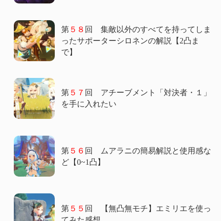
第
５８
回 集敵以外のすべてを持ってしま
ったサポーターシロネンの解説【2凸ま
で】
第
５７
回 アチーブメント「対決者・１」
を手に入れたい
第
５６
回 ムアラニの簡易解説と使用感な
ど【0~1凸】
第
５５
回 【無凸無モチ】エミリエを使っ
てみた感想