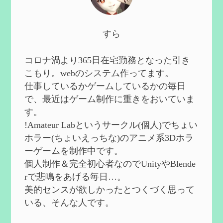
2024/10/13
第５８回 集敵以外のすべてを持ってしま
すら
ったサポーターシロネンの解説【2凸ま
で】
を作成
2024/09/02
コロナ渦より365日在宅勤務となった引き
第５７回 アチーブメント「対決者・１」
こもり。webのシステム作ってます。
を手に入れたい
を作成
仕事しているかゲームしているかの毎日
2024/09/02
で、最近はゲーム制作に重きをおいていま
第５６回 ムアラニの簡易解説と使用感な
す。
ど【0~1凸】
を作成
!Amateur Labというサークル(個人)でちょい
2024/08/11
ホラー(ちょいえっちな)のアニメ系3Dホラ
第５５回 【無凸無モチ】エミリエを使っ
ーゲームを制作中です。
てみた感想
を作成
個人制作＆完全初心者なのでUnityやBlende
2024/06/26
rで悲鳴をあげる毎日…。
第４９回 フリーナの簡易性能紹介とテン
美的センスが欲しかったとつくづく思って
ションについての検証
を更新
いる、そんな人です。
2024/05/12
第５４回 召使(アルレッキーノ)の基本性