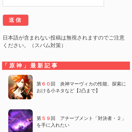
日本語が含まれない投稿は無視されますのでご注意
ください。（スパム対策）
「原神」最新記事
第
６０
回 炎神マーヴィカの性能、探索に
おける小ネタなど【2凸まで】
第
５９
回 アチーブメント「対決者・２」
を手に入れたい