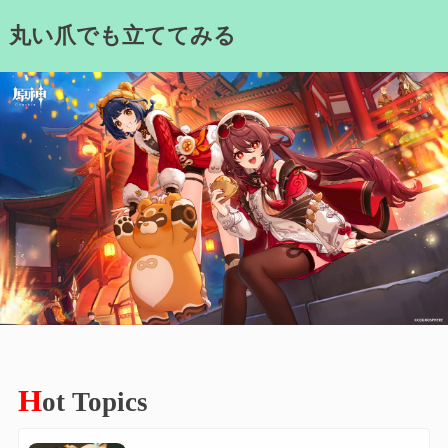
Skip
丸い爪でも立ててみる
to
content
H
ot Topics