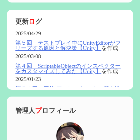
更新
ロ
グ
2025/04/29
第５回 テストプレイ中にUnityEditorがフ
リーズする原因と解決策【Unity】
を作成
2025/03/08
第４回 ScriptableObjectのインスペクター
をカスタマイズしてみた【Unity】
を作成
2025/01/23
第５４回 召使(アルレッキーノ)の基本性
能と3凸まで
を更新
2025/01/04
管理人
プ
ロフィール
第６０回 炎神マーヴィカの性能、探索に
おける小ネタなど【2凸まで】
を作成
2024/11/21
第５９回 アチーブメント「対決者・２」
を手に入れたい
を作成