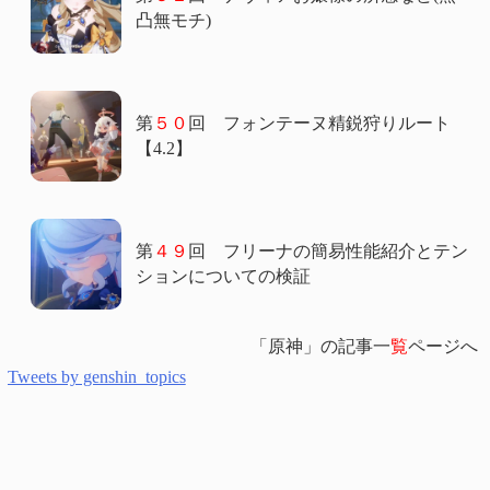
凸無モチ)
第
５０
回 フォンテーヌ精鋭狩りルート
【4.2】
第
４９
回 フリーナの簡易性能紹介とテン
ションについての検証
「原神」の記事一
覧
ページへ
Tweets by genshin_topics