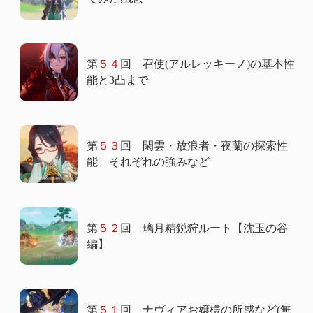
第
５４
回 召使(アルレッキーノ)の基本性
能と3凸まで
第
５３
回 閑雲・放浪者・夜蘭の探索性
能 それぞれの強みなど
第
５２
回 璃月精鋭狩ルート【沈玉の谷
編】
第
５１
回 ナヴィアお嬢様の所感など(無