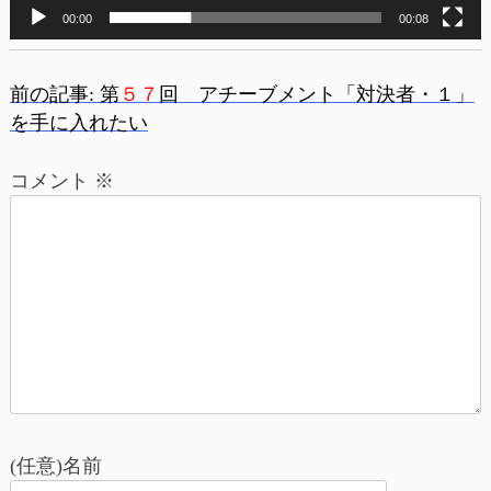
00:00
00:08
前の記事:
第
５７
回 アチーブメント「対決者・１」
投
を手に入れたい
稿
コメント
※
ナ
ビ
ゲ
ー
シ
ョ
(任意)名前
ン