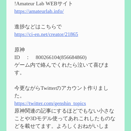
能と3凸まで
を更新
!Amateur Lab WEBサイト
2024/05/11
https://amateurlab.info/
2024度FallOut4 カスタムフォロワーCharlott
eを3BBB化してみた
を作成
進捗などはこちらで
2024/04/26
https://ci-en.net/creator/21865
第５４回 召使(アルレッキーノ)の基本性
能と3凸まで
を作成
原神
2024/04/03
ID ： 800266104(856684860)
第４８回 ヌヴィレットの性能と凸比較
を
ゲーム内で絡んでくれたら泣いて喜びま
更新
す。
2024/2/10
第５３回 閑雲・放浪者・夜蘭の探索性
今更ながらTwitterのアカウント作りまし
能 それぞれの強みなど
を作成
た。
2024/2/04
https://twitter.com/genshin_topics
第５２回 璃月精鋭狩ルート【沈玉の谷
編】
を作成
原神関連の記事にするほどでもない小さな
2024/1/25
ことや3Dモデル使ってあれこれしたものな
どを載せてます。よろしくおねがいしま
Ultimate Trainerの使い方【RE2】
を作成