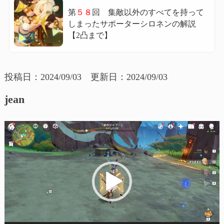
第
５８
回 集敵以外のすべてを持って
しまったサポーターシロネンの解説
【2凸まで】
投稿日：2024/09/03 更新日：2024/09/03
jean
動
画
プ
レ
ー
ヤ
ー