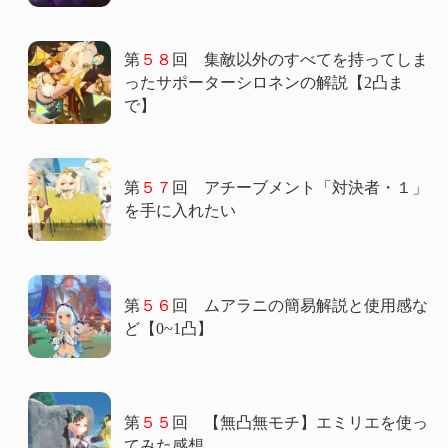
第
５８
回 集敵以外のすべてを持ってしま
ったサポーターシロネンの解説【2凸ま
で】
第
５７
回 アチーブメント「対決者・１」
を手に入れたい
第
５６
回 ムアラニの簡易解説と使用感な
ど【0~1凸】
第
５５
回 【無凸無モチ】エミリエを使っ
てみた感想