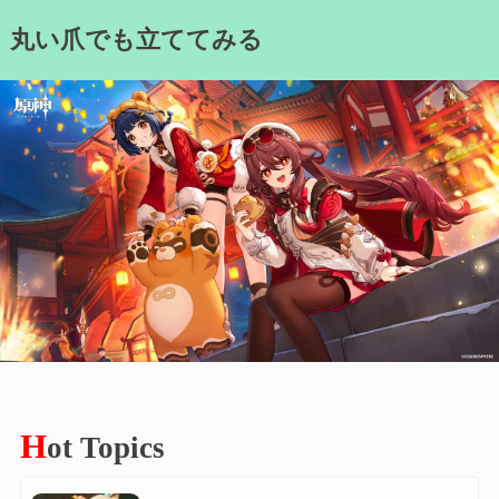
Skip
丸い爪でも立ててみる
to
content
H
ot Topics