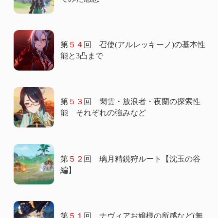
第
５４
回 召使(アルレッキーノ)の基本性
能と3凸まで
第
５３
回 閑雲・放浪者・夜蘭の探索性
能 それぞれの強みなど
第
５２
回 璃月精鋭狩ルート【沈玉の谷
編】
第
５１
回 ナヴィアお嬢様の所感など(無