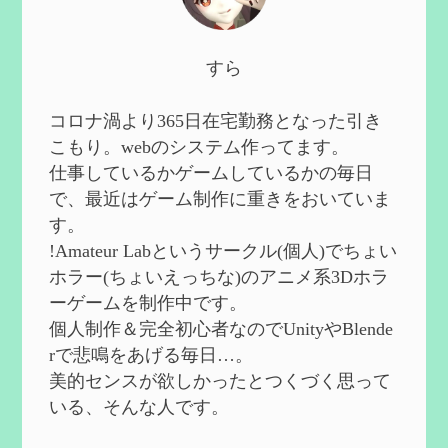
2024/10/13
第５８回 集敵以外のすべてを持ってしま
すら
ったサポーターシロネンの解説【2凸ま
で】
を作成
2024/09/02
コロナ渦より365日在宅勤務となった引き
第５７回 アチーブメント「対決者・１」
こもり。webのシステム作ってます。
を手に入れたい
を作成
仕事しているかゲームしているかの毎日
2024/09/02
で、最近はゲーム制作に重きをおいていま
第５６回 ムアラニの簡易解説と使用感な
す。
ど【0~1凸】
を作成
!Amateur Labというサークル(個人)でちょい
2024/08/11
ホラー(ちょいえっちな)のアニメ系3Dホラ
第５５回 【無凸無モチ】エミリエを使っ
ーゲームを制作中です。
てみた感想
を作成
個人制作＆完全初心者なのでUnityやBlende
2024/06/26
rで悲鳴をあげる毎日…。
第４９回 フリーナの簡易性能紹介とテン
美的センスが欲しかったとつくづく思って
ションについての検証
を更新
いる、そんな人です。
2024/05/12
第５４回 召使(アルレッキーノ)の基本性