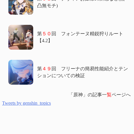
凸無モチ)
第
５０
回 フォンテーヌ精鋭狩りルート
【4.2】
第
４９
回 フリーナの簡易性能紹介とテン
ションについての検証
「原神」の記事一
覧
ページへ
Tweets by genshin_topics