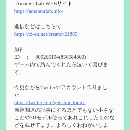
能と3凸まで
を更新
!Amateur Lab WEBサイト
2024/05/11
https://amateurlab.info/
2024度FallOut4 カスタムフォロワーCharlott
eを3BBB化してみた
を作成
進捗などはこちらで
2024/04/26
https://ci-en.net/creator/21865
第５４回 召使(アルレッキーノ)の基本性
能と3凸まで
を作成
原神
2024/04/03
ID ： 800266104(856684860)
第４８回 ヌヴィレットの性能と凸比較
を
ゲーム内で絡んでくれたら泣いて喜びま
更新
す。
2024/2/10
第５３回 閑雲・放浪者・夜蘭の探索性
今更ながらTwitterのアカウント作りまし
能 それぞれの強みなど
を作成
た。
2024/2/04
https://twitter.com/genshin_topics
第５２回 璃月精鋭狩ルート【沈玉の谷
編】
を作成
原神関連の記事にするほどでもない小さな
2024/1/25
ことや3Dモデル使ってあれこれしたものな
どを載せてます。よろしくおねがいしま
Ultimate Trainerの使い方【RE2】
を作成