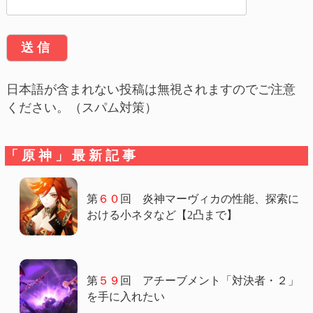
日本語が含まれない投稿は無視されますのでご注意
ください。（スパム対策）
「原神」最新記事
第
６０
回 炎神マーヴィカの性能、探索に
おける小ネタなど【2凸まで】
第
５９
回 アチーブメント「対決者・２」
を手に入れたい