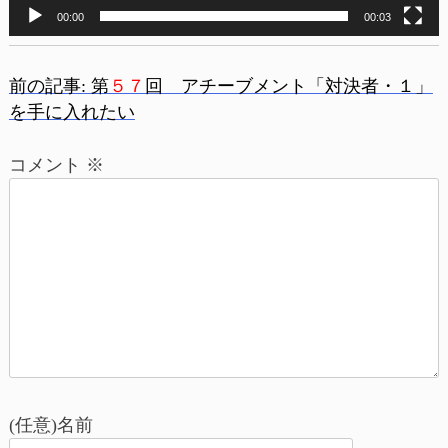
00:00
00:03
前の記事:
第
５７
回 アチーブメント「対決者・１」
投
を手に入れたい
稿
コメント
※
ナ
ビ
ゲ
ー
シ
ョ
(任意)名前
ン