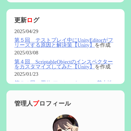
更新
ロ
グ
2025/04/29
第５回 テストプレイ中にUnityEditorがフ
リーズする原因と解決策【Unity】
を作成
2025/03/08
第４回 ScriptableObjectのインスペクター
をカスタマイズしてみた【Unity】
を作成
2025/01/23
第５４回 召使(アルレッキーノ)の基本性
能と3凸まで
を更新
2025/01/04
管理人
プ
ロフィール
第６０回 炎神マーヴィカの性能、探索に
おける小ネタなど【2凸まで】
を作成
2024/11/21
第５９回 アチーブメント「対決者・２」
を手に入れたい
を作成