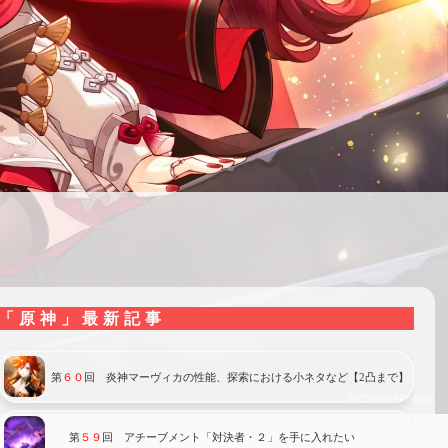
「原神」最新記事
第
６０
回 炎神マーヴィカの性能、探索における小ネタなど【2凸まで】
第
５９
回 アチーブメント「対決者・２」を手に入れたい