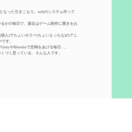
れたい
を作成
務となった引きこもり。webのシステム作って
いるかの毎日で、最近はゲーム制作に重きをお
ーターシロネンの解説【2凸まで】
を作成
ークル(個人)でちょいホラー(ちょいえっちな)のアニ
中です。
れたい
を作成
ityやBlenderで悲鳴をあげる毎日…。
つくづく思っている、そんな人です。
凸】
を作成
5
想
を作成
60)
ついての検証
を更新
泣いて喜びます。
ウント作りました。
pics
で
を更新