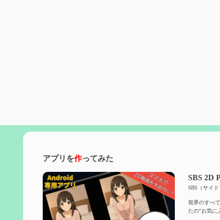
アプリを
作
ってみた
SBS 2D P
SBS（サイ
視界のすべて
たの“お気に