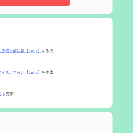
る原因と解決策【Unity】
を作成
タマイズしてみた【Unity】
を作成
で
を更新
ネタなど【2凸まで】
を作成