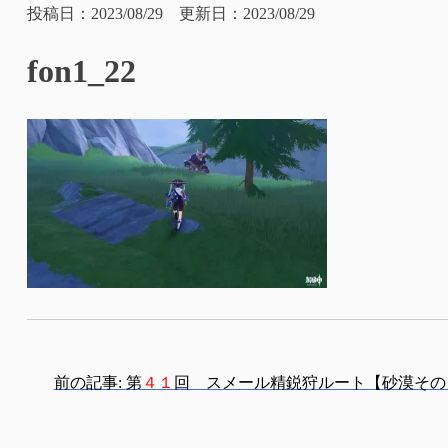
投稿日：2023/08/29 更新日：2023/08/29
fon1_22
投
前の記事:
第
４１
回 スメール精鋭狩ルート【砂漠その
稿