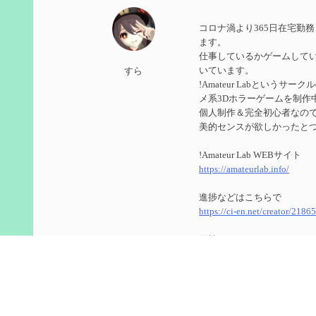
第５９回 アチーブメント「対決者・２」を手に入
コロナ渦より365日在宅勤
2024/10/13
ます。
仕事しているかゲームして
第５８回 集敵以外のすべてを持ってしまったサポ
いています。
すら
!Amateur Labというサ
2024/09/02
メ系3Dホラーゲームを制作
第５７回 アチーブメント「対決者・１」を手に入
個人制作＆完全初心者なのでUn
美的センスが欲しかったと
2024/09/02
!Amateur Lab WEBサイト
第５６回 ムアラニの簡易解説と使用感など【0~1
https://amateurlab.info/
2024/08/11
進捗などはこちらで
https://ci-en.net/creator/2186
第５５回 【無凸無モチ】エミリエを使ってみた感
原神
2024/06/26
ID ： 800266104(8566848
第４９回 フリーナの簡易性能紹介とテンションに
ゲーム内で絡んでくれたら
2024/05/12
今更ながらTwitterのアカ
https://twitter.com/genshin_to
第５４回 召使(アルレッキーノ)の基本性能と3凸ま