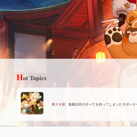
H
ot Topics
第
５８
回 集敵以外のすべてを持ってしまったサポータ