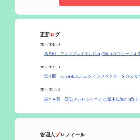
更新
ロ
グ
2025/04/29
第５回 テストプレイ中にUnityEditorがフリーズす
2025/03/08
第４回 ScriptableObjectのインスペクターをカス
2025/01/23
第５４回 召使(アルレッキーノ)の基本性能と3凸ま
2025/01/04
第６０回 炎神マーヴィカの性能、探索における小
管理人
プ
ロフィール
2024/11/21