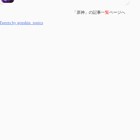
「原神」の記事一
覧
ページへ
第
５８
回 集敵以外のすべてを持ってしまったサポーターシロネンの解説
【2凸まで】
Tweets by genshin_topics
第
５７
回 アチーブメント「対決者・１」を手に入れたい
第
５６
回 ムアラニの簡易解説と使用感など【0~1凸】
第
５５
回 【無凸無モチ】エミリエを使ってみた感想
第
５４
回 召使(アルレッキーノ)の基本性能と3凸まで
第
５３
回 閑雲・放浪者・夜蘭の探索性能 それぞれの強みなど
第
５２
回 璃月精鋭狩ルート【沈玉の谷編】