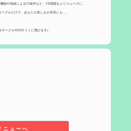
機能や視線によるUI操作など、VR視聴をよりスムーズに。
ゴーグルだけで、あなたの楽しみが何倍にも…。
当サークルWEBサイトに飛びます)
メニューへ