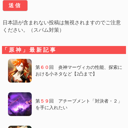
日本語が含まれない投稿は無視されますのでご注意
ください。（スパム対策）
「原神」最新記事
第
６０
回 炎神マーヴィカの性能、探索に
おける小ネタなど【2凸まで】
第
５９
回 アチーブメント「対決者・２」
を手に入れたい