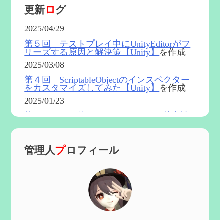
更新
ロ
グ
2025/04/29
第５回 テストプレイ中にUnityEditorがフ
リーズする原因と解決策【Unity】
を作成
2025/03/08
第４回 ScriptableObjectのインスペクター
をカスタマイズしてみた【Unity】
を作成
2025/01/23
第５４回 召使(アルレッキーノ)の基本性
能と3凸まで
を更新
2025/01/04
管理人
プ
ロフィール
第６０回 炎神マーヴィカの性能、探索に
おける小ネタなど【2凸まで】
を作成
2024/11/21
第５９回 アチーブメント「対決者・２」
を手に入れたい
を作成
2024/10/13