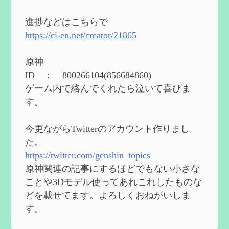
2024度FallOut4 カスタムフォロワーCharlott
eを3BBB化してみた
を作成
進捗などはこちらで
2024/04/26
https://ci-en.net/creator/21865
第５４回 召使(アルレッキーノ)の基本性
能と3凸まで
を作成
原神
2024/04/03
ID ： 800266104(856684860)
第４８回 ヌヴィレットの性能と凸比較
を
ゲーム内で絡んでくれたら泣いて喜びま
更新
す。
2024/2/10
第５３回 閑雲・放浪者・夜蘭の探索性
今更ながらTwitterのアカウント作りまし
能 それぞれの強みなど
を作成
た。
2024/2/04
https://twitter.com/genshin_topics
第５２回 璃月精鋭狩ルート【沈玉の谷
編】
を作成
原神関連の記事にするほどでもない小さな
2024/1/25
ことや3Dモデル使ってあれこれしたものな
どを載せてます。よろしくおねがいしま
Ultimate Trainerの使い方【RE2】
を作成
す。
2024/1/23
MODを使ってキャラクターの衣装を変更し