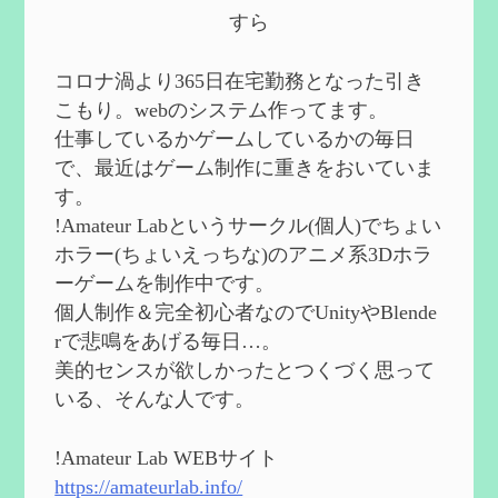
第５８回 集敵以外のすべてを持ってしま
すら
ったサポーターシロネンの解説【2凸ま
で】
を作成
2024/09/02
コロナ渦より365日在宅勤務となった引き
第５７回 アチーブメント「対決者・１」
こもり。webのシステム作ってます。
を手に入れたい
を作成
仕事しているかゲームしているかの毎日
2024/09/02
で、最近はゲーム制作に重きをおいていま
第５６回 ムアラニの簡易解説と使用感な
す。
ど【0~1凸】
を作成
!Amateur Labというサークル(個人)でちょい
2024/08/11
ホラー(ちょいえっちな)のアニメ系3Dホラ
第５５回 【無凸無モチ】エミリエを使っ
ーゲームを制作中です。
てみた感想
を作成
個人制作＆完全初心者なのでUnityやBlende
2024/06/26
rで悲鳴をあげる毎日…。
第４９回 フリーナの簡易性能紹介とテン
美的センスが欲しかったとつくづく思って
ションについての検証
を更新
いる、そんな人です。
2024/05/12
第５４回 召使(アルレッキーノ)の基本性
能と3凸まで
を更新
!Amateur Lab WEBサイト
2024/05/11
https://amateurlab.info/