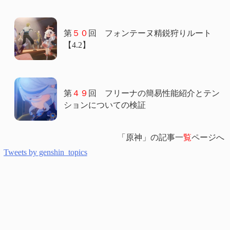
第
５０
回 フォンテーヌ精鋭狩りルート
【4.2】
第
４９
回 フリーナの簡易性能紹介とテン
ションについての検証
「原神」の記事一
覧
ページへ
Tweets by genshin_topics