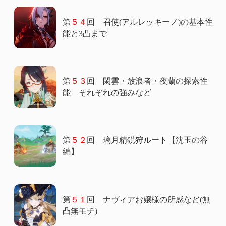
第
５４
回 召使(アルレッキーノ)の基本性
能と3凸まで
第
５３
回 閑雲・放浪者・夜蘭の探索性
能 それぞれの強みなど
第
５２
回 璃月精鋭狩ルート【沈玉の谷
編】
第
５１
回 ナヴィアお嬢様の所感など(無
凸無モチ)