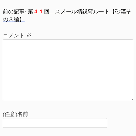
前の記事:
第
４１
回 スメール精鋭狩ルート【砂漠そ
投
の３編】
稿
コメント
※
ナ
ビ
ゲ
ー
シ
ョ
(任意)名前
ン