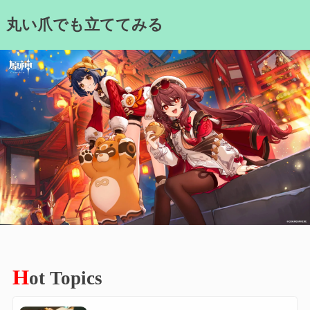
Skip
丸い爪でも立ててみる
to
content
H
ot Topics