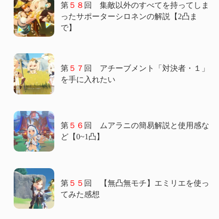
第
５８
回 集敵以外のすべてを持ってしま
ったサポーターシロネンの解説【2凸ま
で】
第
５７
回 アチーブメント「対決者・１」
を手に入れたい
第
５６
回 ムアラニの簡易解説と使用感な
ど【0~1凸】
第
５５
回 【無凸無モチ】エミリエを使っ
てみた感想