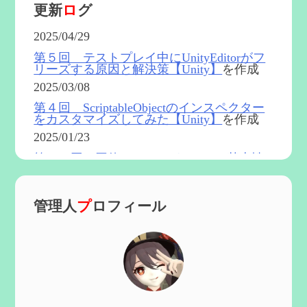
更新
ロ
グ
2025/04/29
第５回 テストプレイ中にUnityEditorがフ
リーズする原因と解決策【Unity】
を作成
2025/03/08
第４回 ScriptableObjectのインスペクター
をカスタマイズしてみた【Unity】
を作成
2025/01/23
第５４回 召使(アルレッキーノ)の基本性
能と3凸まで
を更新
2025/01/04
管理人
プ
ロフィール
第６０回 炎神マーヴィカの性能、探索に
おける小ネタなど【2凸まで】
を作成
2024/11/21
第５９回 アチーブメント「対決者・２」
を手に入れたい
を作成
2024/10/13