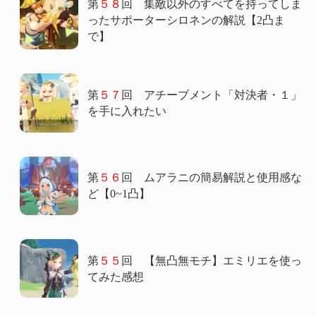
第
５８
回 集敵以外のすべてを持ってしま
ったサポーターシロネンの解説【2凸ま
で】
第
５７
回 アチーブメント「対決者・１」
を手に入れたい
第
５６
回 ムアラニの簡易解説と使用感な
ど【0~1凸】
第
５５
回 【無凸無モチ】エミリエを使っ
てみた感想