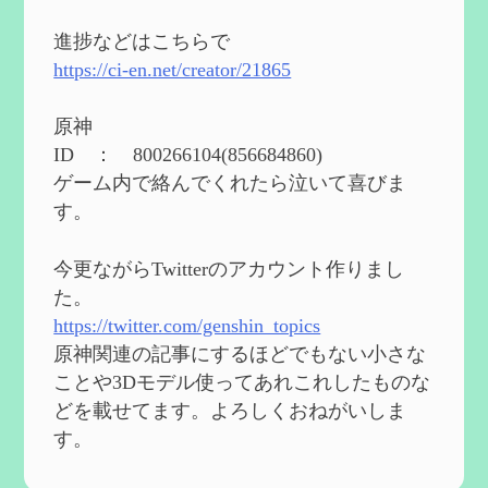
2024度FallOut4 カスタムフォロワーCharlott
eを3BBB化してみた
を作成
進捗などはこちらで
2024/04/26
https://ci-en.net/creator/21865
第５４回 召使(アルレッキーノ)の基本性
能と3凸まで
を作成
原神
2024/04/03
ID ： 800266104(856684860)
第４８回 ヌヴィレットの性能と凸比較
を
ゲーム内で絡んでくれたら泣いて喜びま
更新
す。
2024/2/10
第５３回 閑雲・放浪者・夜蘭の探索性
今更ながらTwitterのアカウント作りまし
能 それぞれの強みなど
を作成
た。
2024/2/04
https://twitter.com/genshin_topics
第５２回 璃月精鋭狩ルート【沈玉の谷
編】
を作成
原神関連の記事にするほどでもない小さな
2024/1/25
ことや3Dモデル使ってあれこれしたものな
どを載せてます。よろしくおねがいしま
Ultimate Trainerの使い方【RE2】
を作成
す。
2024/1/23
MODを使ってキャラクターの衣装を変更し