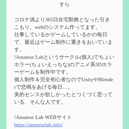
第５８回 集敵以外のすべてを持ってしま
すら
ったサポーターシロネンの解説【2凸ま
で】
を作成
2024/09/02
コロナ渦より365日在宅勤務となった引き
第５７回 アチーブメント「対決者・１」
こもり。webのシステム作ってます。
を手に入れたい
を作成
仕事しているかゲームしているかの毎日
2024/09/02
で、最近はゲーム制作に重きをおいていま
第５６回 ムアラニの簡易解説と使用感な
す。
ど【0~1凸】
を作成
!Amateur Labというサークル(個人)でちょい
2024/08/11
ホラー(ちょいえっちな)のアニメ系3Dホラ
第５５回 【無凸無モチ】エミリエを使っ
ーゲームを制作中です。
てみた感想
を作成
個人制作＆完全初心者なのでUnityやBlende
2024/06/26
rで悲鳴をあげる毎日…。
第４９回 フリーナの簡易性能紹介とテン
美的センスが欲しかったとつくづく思って
ションについての検証
を更新
いる、そんな人です。
2024/05/12
第５４回 召使(アルレッキーノ)の基本性
能と3凸まで
を更新
!Amateur Lab WEBサイト
2024/05/11
https://amateurlab.info/