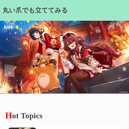
Skip
丸い爪でも立ててみる
to
content
H
ot Topics