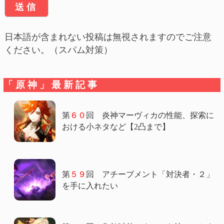
日本語が含まれない投稿は無視されますのでご注意
ください。（スパム対策）
「原神」最新記事
第
６０
回 炎神マーヴィカの性能、探索に
おける小ネタなど【2凸まで】
第
５９
回 アチーブメント「対決者・２」
を手に入れたい