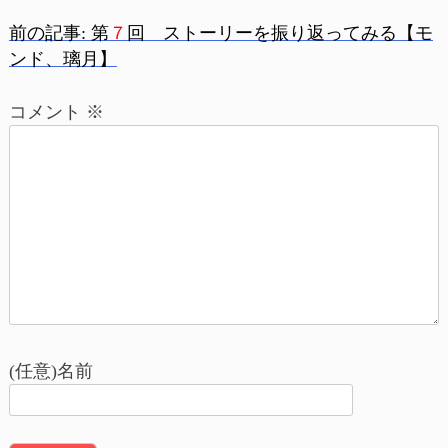
前の記事:
第
７
回 ストーリーを振り返ってみる【モ
投
ンド、璃月】
稿
コメント
※
ナ
ビ
ゲ
ー
シ
ョ
(任意)名前
ン