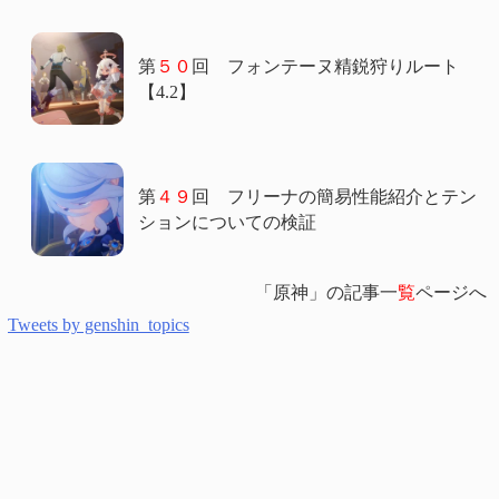
第
５０
回 フォンテーヌ精鋭狩りルート
【4.2】
第
４９
回 フリーナの簡易性能紹介とテン
ションについての検証
「原神」の記事一
覧
ページへ
Tweets by genshin_topics