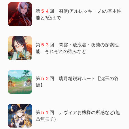
第
５４
回 召使(アルレッキーノ)の基本性
能と3凸まで
第
５３
回 閑雲・放浪者・夜蘭の探索性
能 それぞれの強みなど
第
５２
回 璃月精鋭狩ルート【沈玉の谷
編】
第
５１
回 ナヴィアお嬢様の所感など(無
凸無モチ)