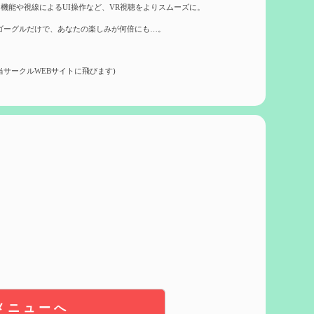
機能や視線によるUI操作など、VR視聴をよりスムーズに。
ゴーグルだけで、あなたの楽しみが何倍にも…。
当サークルWEBサイトに飛びます)
メニューへ