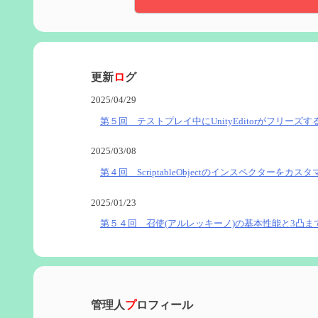
更新
ロ
グ
2025/04/29
第５回 テストプレイ中にUnityEditorがフリーズす
2025/03/08
第４回 ScriptableObjectのインスペクターをカス
2025/01/23
第５４回 召使(アルレッキーノ)の基本性能と3凸ま
2025/01/04
第６０回 炎神マーヴィカの性能、探索における小
管理人
プ
ロフィール
2024/11/21