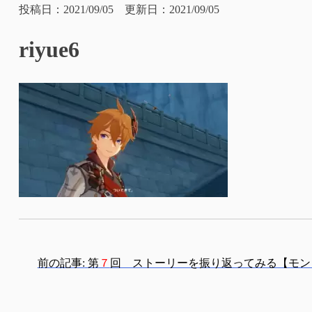
投稿日：2021/09/05 更新日：2021/09/05
riyue6
投
前の記事:
第
７
回 ストーリーを振り返ってみる【モン
稿
ナ