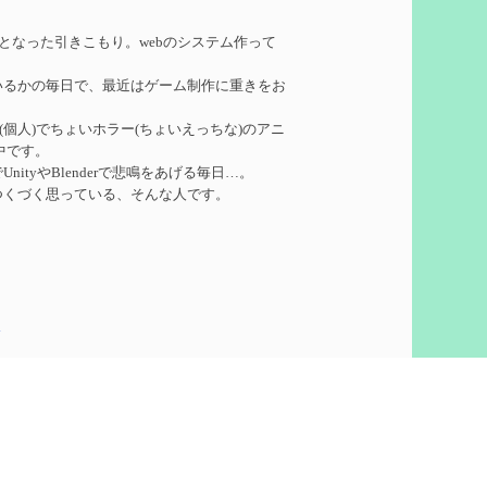
れたい
を作成
務となった引きこもり。webのシステム作って
いるかの毎日で、最近はゲーム制作に重きをお
ーターシロネンの解説【2凸まで】
を作成
ークル(個人)でちょいホラー(ちょいえっちな)のアニ
中です。
れたい
を作成
ityやBlenderで悲鳴をあげる毎日…。
つくづく思っている、そんな人です。
凸】
を作成
5
想
を作成
60)
ついての検証
を更新
泣いて喜びます。
ウント作りました。
pics
で
を更新