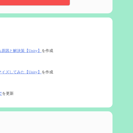
る原因と解決策【Unity】
を作成
タマイズしてみた【Unity】
を作成
で
を更新
ネタなど【2凸まで】
を作成