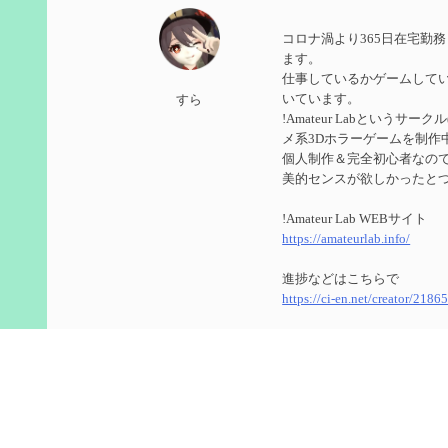
第５９回 アチーブメント「対決者・２」を手に入
コロナ渦より365日在宅勤
2024/10/13
ます。
仕事しているかゲームして
第５８回 集敵以外のすべてを持ってしまったサポ
いています。
すら
!Amateur Labというサ
2024/09/02
メ系3Dホラーゲームを制作
第５７回 アチーブメント「対決者・１」を手に入
個人制作＆完全初心者なのでUn
美的センスが欲しかったと
2024/09/02
!Amateur Lab WEBサイト
第５６回 ムアラニの簡易解説と使用感など【0~1
https://amateurlab.info/
2024/08/11
進捗などはこちらで
https://ci-en.net/creator/2186
第５５回 【無凸無モチ】エミリエを使ってみた感
原神
2024/06/26
ID ： 800266104(8566848
第４９回 フリーナの簡易性能紹介とテンションに
ゲーム内で絡んでくれたら
2024/05/12
今更ながらTwitterのアカ
https://twitter.com/genshin_to
第５４回 召使(アルレッキーノ)の基本性能と3凸ま