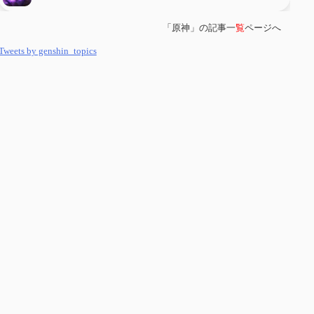
「原神」の記事一
覧
ページへ
第
５８
回 集敵以外のすべてを持ってしまったサポーターシロネンの解説
【2凸まで】
Tweets by genshin_topics
第
５７
回 アチーブメント「対決者・１」を手に入れたい
第
５６
回 ムアラニの簡易解説と使用感など【0~1凸】
第
５５
回 【無凸無モチ】エミリエを使ってみた感想
第
５４
回 召使(アルレッキーノ)の基本性能と3凸まで
第
５３
回 閑雲・放浪者・夜蘭の探索性能 それぞれの強みなど
第
５２
回 璃月精鋭狩ルート【沈玉の谷編】