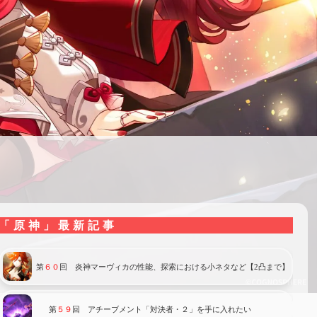
「原神」最新記事
第
６０
回 炎神マーヴィカの性能、探索における小ネタなど【2凸まで】
第
５９
回 アチーブメント「対決者・２」を手に入れたい