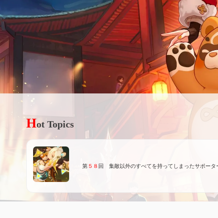
H
ot Topics
第
５８
回 集敵以外のすべてを持ってしまったサポータ