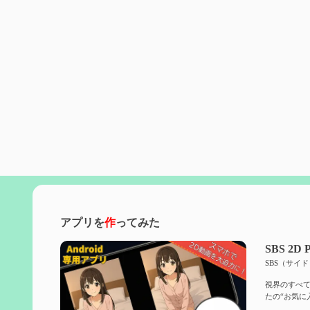
アプリを
作
ってみた
SBS 2D P
SBS（サイ
視界のすべて
たの“お気に