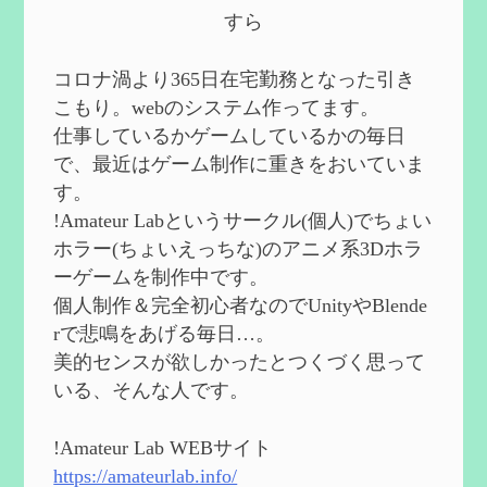
第５８回 集敵以外のすべてを持ってしま
すら
ったサポーターシロネンの解説【2凸ま
で】
を作成
2024/09/02
コロナ渦より365日在宅勤務となった引き
第５７回 アチーブメント「対決者・１」
こもり。webのシステム作ってます。
を手に入れたい
を作成
仕事しているかゲームしているかの毎日
2024/09/02
で、最近はゲーム制作に重きをおいていま
第５６回 ムアラニの簡易解説と使用感な
す。
ど【0~1凸】
を作成
!Amateur Labというサークル(個人)でちょい
2024/08/11
ホラー(ちょいえっちな)のアニメ系3Dホラ
第５５回 【無凸無モチ】エミリエを使っ
ーゲームを制作中です。
てみた感想
を作成
個人制作＆完全初心者なのでUnityやBlende
2024/06/26
rで悲鳴をあげる毎日…。
第４９回 フリーナの簡易性能紹介とテン
美的センスが欲しかったとつくづく思って
ションについての検証
を更新
いる、そんな人です。
2024/05/12
第５４回 召使(アルレッキーノ)の基本性
能と3凸まで
を更新
!Amateur Lab WEBサイト
2024/05/11
https://amateurlab.info/