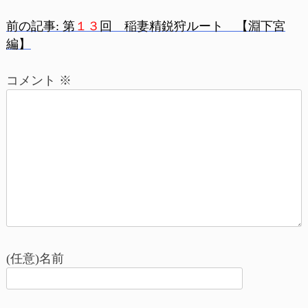
前の記事:
第
１３
回 稲妻精鋭狩ルート 【淵下宮
投
編】
稿
コメント
※
ナ
ビ
ゲ
ー
シ
ョ
(任意)名前
ン