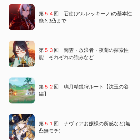
第
５４
回 召使(アルレッキーノ)の基本性
能と3凸まで
第
５３
回 閑雲・放浪者・夜蘭の探索性
能 それぞれの強みなど
第
５２
回 璃月精鋭狩ルート【沈玉の谷
編】
第
５１
回 ナヴィアお嬢様の所感など(無
凸無モチ)