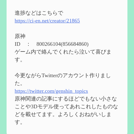
2024度FallOut4 カスタムフォロワーCharlott
eを3BBB化してみた
を作成
進捗などはこちらで
2024/04/26
https://ci-en.net/creator/21865
第５４回 召使(アルレッキーノ)の基本性
能と3凸まで
を作成
原神
2024/04/03
ID ： 800266104(856684860)
第４８回 ヌヴィレットの性能と凸比較
を
ゲーム内で絡んでくれたら泣いて喜びま
更新
す。
2024/2/10
第５３回 閑雲・放浪者・夜蘭の探索性
今更ながらTwitterのアカウント作りまし
能 それぞれの強みなど
を作成
た。
2024/2/04
https://twitter.com/genshin_topics
第５２回 璃月精鋭狩ルート【沈玉の谷
編】
を作成
原神関連の記事にするほどでもない小さな
2024/1/25
ことや3Dモデル使ってあれこれしたものな
どを載せてます。よろしくおねがいしま
Ultimate Trainerの使い方【RE2】
を作成
す。
2024/1/23
MODを使ってキャラクターの衣装を変更し