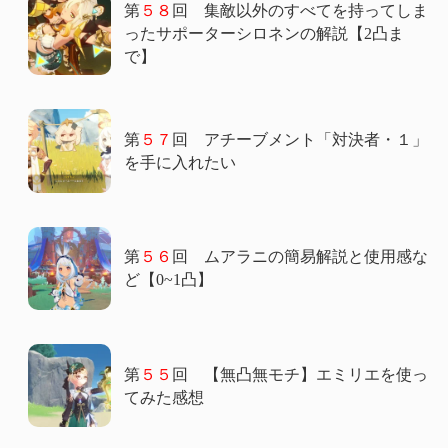
第
５８
回 集敵以外のすべてを持ってしま
ったサポーターシロネンの解説【2凸ま
で】
第
５７
回 アチーブメント「対決者・１」
を手に入れたい
第
５６
回 ムアラニの簡易解説と使用感な
ど【0~1凸】
第
５５
回 【無凸無モチ】エミリエを使っ
てみた感想