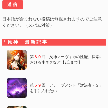
日本語が含まれない投稿は無視されますのでご注意
ください。（スパム対策）
「原神」最新記事
第
６０
回 炎神マーヴィカの性能、探索に
おける小ネタなど【2凸まで】
第
５９
回 アチーブメント「対決者・２」
を手に入れたい