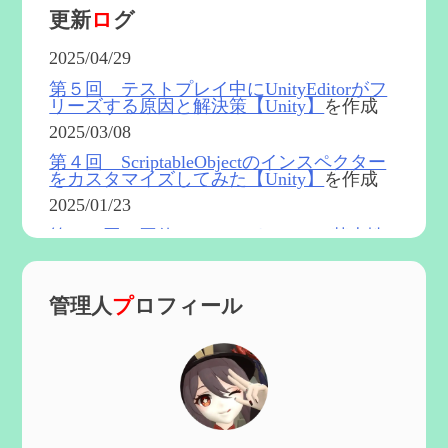
更新
ロ
グ
2025/04/29
第５回 テストプレイ中にUnityEditorがフ
リーズする原因と解決策【Unity】
を作成
2025/03/08
第４回 ScriptableObjectのインスペクター
をカスタマイズしてみた【Unity】
を作成
2025/01/23
第５４回 召使(アルレッキーノ)の基本性
能と3凸まで
を更新
2025/01/04
管理人
プ
ロフィール
第６０回 炎神マーヴィカの性能、探索に
おける小ネタなど【2凸まで】
を作成
2024/11/21
第５９回 アチーブメント「対決者・２」
を手に入れたい
を作成
2024/10/13