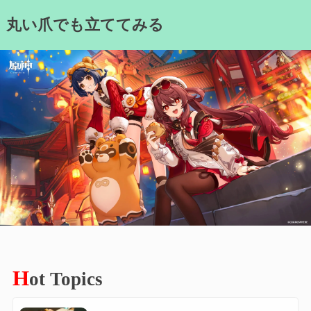
Skip
丸い爪でも立ててみる
to
content
H
ot Topics