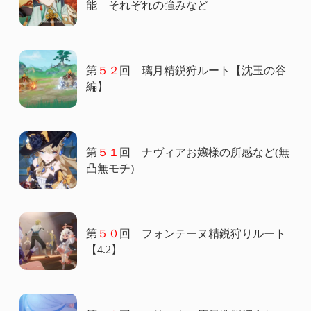
能 それぞれの強みなど
第
５２
回 璃月精鋭狩ルート【沈玉の谷
編】
第
５１
回 ナヴィアお嬢様の所感など(無
凸無モチ)
第
５０
回 フォンテーヌ精鋭狩りルート
【4.2】