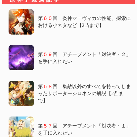
第
６０
回 炎神マーヴィカの性能、探索に
おける小ネタなど【2凸まで】
第
５９
回 アチーブメント「対決者・２」
を手に入れたい
第
５８
回 集敵以外のすべてを持ってしま
ったサポーターシロネンの解説【2凸ま
で】
第
５７
回 アチーブメント「対決者・１」
を手に入れたい