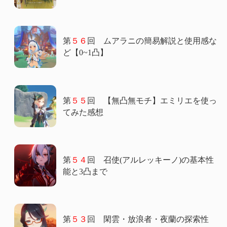
第
５６
回 ムアラニの簡易解説と使用感な
ど【0~1凸】
第
５５
回 【無凸無モチ】エミリエを使っ
てみた感想
第
５４
回 召使(アルレッキーノ)の基本性
能と3凸まで
第
５３
回 閑雲・放浪者・夜蘭の探索性