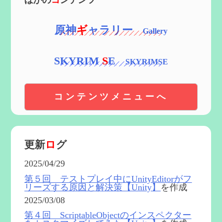
ほかの
コ
ンテンツ
原神
ギ
ャラリー
SKYRIM
S
E
コンテンツメニューへ
更新
ロ
グ
2025/04/29
第５回 テストプレイ中にUnityEditorがフ
リーズする原因と解決策【Unity】
を作成
2025/03/08
第４回 ScriptableObjectのインスペクター