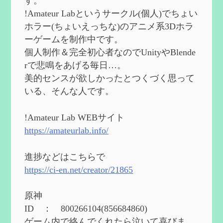
す。
ど【0~1凸】
を作成
!Amateur Labというサークル(個人)でちょい
2024/08/11
ホラー(ちょいえっちな)のアニメ系3Dホラ
第５５回 【無凸無モチ】エミリエを使っ
ーゲームを制作中です。
てみた感想
を作成
個人制作＆完全初心者なのでUnityやBlende
2024/06/26
rで悲鳴をあげる毎日…。
第４９回 フリーナの簡易性能紹介とテン
美的センスが欲しかったとつくづく思って
ションについての検証
を更新
いる、そんな人です。
2024/05/12
第５４回 召使(アルレッキーノ)の基本性
能と3凸まで
を更新
!Amateur Lab WEBサイト
2024/05/11
https://amateurlab.info/
2024度FallOut4 カスタムフォロワーCharlott
eを3BBB化してみた
を作成
進捗などはこちらで
2024/04/26
https://ci-en.net/creator/21865
第５４回 召使(アルレッキーノ)の基本性
能と3凸まで
を作成
原神
2024/04/03
ID ： 800266104(856684860)
第４８回 ヌヴィレットの性能と凸比較
を
ゲーム内で絡んでくれたら泣いて喜びま