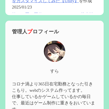
をカスタマイズしてみた【Unity】
を作成
2025/01/23
第５４回 召使(アルレッキーノ)の基本性
能と3凸まで
を更新
2025/01/04
管理人
プ
ロフィール
第６０回 炎神マーヴィカの性能、探索に
おける小ネタなど【2凸まで】
を作成
2024/11/21
第５９回 アチーブメント「対決者・２」
を手に入れたい
を作成
2024/10/13
第５８回 集敵以外のすべてを持ってしま
すら
ったサポーターシロネンの解説【2凸ま
で】
を作成
2024/09/02
コロナ渦より365日在宅勤務となった引き
第５７回 アチーブメント「対決者・１」
こもり。webのシステム作ってます。
を手に入れたい
を作成
仕事しているかゲームしているかの毎日
2024/09/02
で、最近はゲーム制作に重きをおいていま
第５６回 ムアラニの簡易解説と使用感な