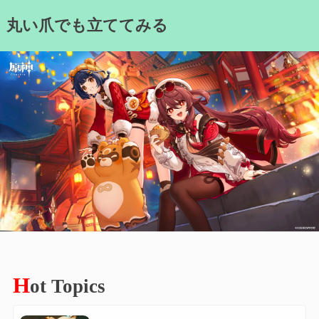
Skip
丸い爪でも立ててみる
to
content
H
ot Topics