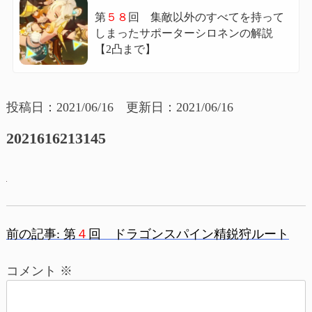
第
５８
回 集敵以外のすべてを持って
しまったサポーターシロネンの解説
【2凸まで】
投稿日：2021/06/16 更新日：2021/06/16
2021616213145
前の記事:
第
４
回 ドラゴンスパイン精鋭狩ルート
投
コメント
※
稿
ナ