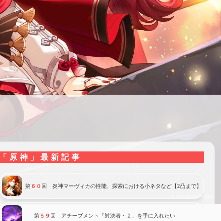
「原神」最新記事
第
６０
回 炎神マーヴィカの性能、探索における小ネタなど【2凸まで】
第
５９
回 アチーブメント「対決者・２」を手に入れたい