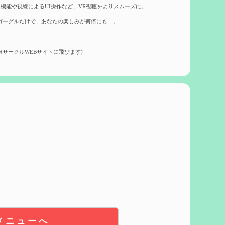
機能や視線によるUI操作など、VR視聴をよりスムーズに。
ゴーグルだけで、あなたの楽しみが何倍にも…。
当サークルWEBサイトに飛びます)
メニューへ