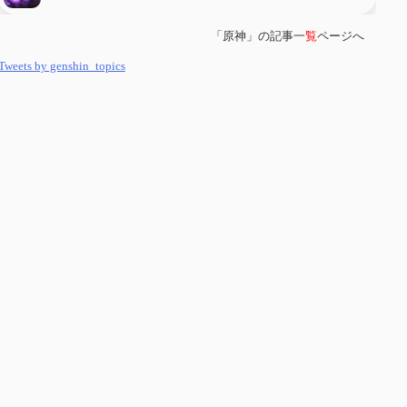
「原神」の記事一
覧
ページへ
第
５８
回 集敵以外のすべてを持ってしまったサポーターシロネンの解説
【2凸まで】
Tweets by genshin_topics
第
５７
回 アチーブメント「対決者・１」を手に入れたい
第
５６
回 ムアラニの簡易解説と使用感など【0~1凸】
第
５５
回 【無凸無モチ】エミリエを使ってみた感想
第
５４
回 召使(アルレッキーノ)の基本性能と3凸まで
第
５３
回 閑雲・放浪者・夜蘭の探索性能 それぞれの強みなど
第
５２
回 璃月精鋭狩ルート【沈玉の谷編】