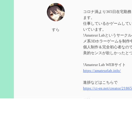
第５９回 アチーブメント「対決者・２」を手に入
コロナ渦より365日在宅勤
2024/10/13
ます。
仕事しているかゲームして
第５８回 集敵以外のすべてを持ってしまったサポ
いています。
すら
!Amateur Labというサ
2024/09/02
メ系3Dホラーゲームを制作
第５７回 アチーブメント「対決者・１」を手に入
個人制作＆完全初心者なのでUn
美的センスが欲しかったと
2024/09/02
!Amateur Lab WEBサイト
第５６回 ムアラニの簡易解説と使用感など【0~1
https://amateurlab.info/
2024/08/11
進捗などはこちらで
https://ci-en.net/creator/2186
第５５回 【無凸無モチ】エミリエを使ってみた感
原神
2024/06/26
ID ： 800266104(8566848
第４９回 フリーナの簡易性能紹介とテンションに
ゲーム内で絡んでくれたら
2024/05/12
今更ながらTwitterのアカ
https://twitter.com/genshin_to
第５４回 召使(アルレッキーノ)の基本性能と3凸ま