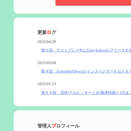
更新
ロ
グ
2025/04/29
第５回 テストプレイ中にUnityEditorがフリーズす
2025/03/08
第４回 ScriptableObjectのインスペクターをカス
2025/01/23
第５４回 召使(アルレッキーノ)の基本性能と3凸ま
2025/01/04
第６０回 炎神マーヴィカの性能、探索における小
管理人
プ
ロフィール
2024/11/21