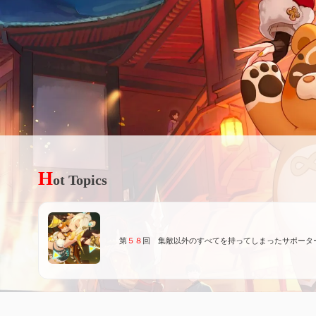
H
ot Topics
第
５８
回 集敵以外のすべてを持ってしまったサポータ