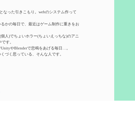
れたい
を作成
務となった引きこもり。webのシステム作って
いるかの毎日で、最近はゲーム制作に重きをお
ーターシロネンの解説【2凸まで】
を作成
ークル(個人)でちょいホラー(ちょいえっちな)のアニ
中です。
れたい
を作成
ityやBlenderで悲鳴をあげる毎日…。
つくづく思っている、そんな人です。
凸】
を作成
5
想
を作成
60)
ついての検証
を更新
泣いて喜びます。
ウント作りました。
pics
で
を更新