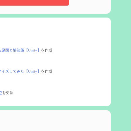
る原因と解決策【Unity】
を作成
タマイズしてみた【Unity】
を作成
で
を更新
ネタなど【2凸まで】
を作成