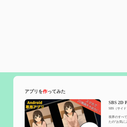
アプリを
作
ってみた
SBS 2D P
SBS（サイ
視界のすべて
たの“お気に