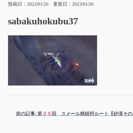
投稿日：2023/01/26 更新日：2023/01/26
sabakuhokubu37
投
前の記事:
第
３５
回 スメール精鋭狩ルート【砂漠その
稿