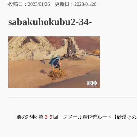
投稿日：2023/01/26 更新日：2023/01/26
sabakuhokubu2-34-
投
前の記事:
第
３５
回 スメール精鋭狩ルート【砂漠その
稿