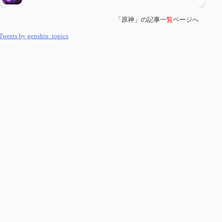
「原神」の記事一
覧
ページへ
第
５８
回 集敵以外のすべてを持ってしまったサポーターシロネンの解説
【2凸まで】
Tweets by genshin_topics
第
５７
回 アチーブメント「対決者・１」を手に入れたい
第
５６
回 ムアラニの簡易解説と使用感など【0~1凸】
第
５５
回 【無凸無モチ】エミリエを使ってみた感想
第
５４
回 召使(アルレッキーノ)の基本性能と3凸まで
第
５３
回 閑雲・放浪者・夜蘭の探索性能 それぞれの強みなど
第
５２
回 璃月精鋭狩ルート【沈玉の谷編】