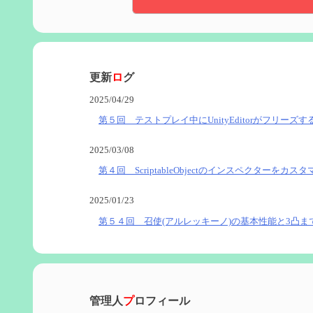
更新
ロ
グ
2025/04/29
第５回 テストプレイ中にUnityEditorがフリーズす
2025/03/08
第４回 ScriptableObjectのインスペクターをカス
2025/01/23
第５４回 召使(アルレッキーノ)の基本性能と3凸ま
2025/01/04
第６０回 炎神マーヴィカの性能、探索における小
管理人
プ
ロフィール
2024/11/21