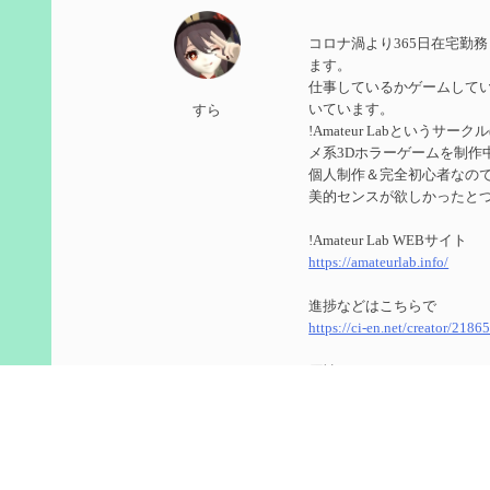
第５９回 アチーブメント「対決者・２」を手に入
コロナ渦より365日在宅勤
2024/10/13
ます。
仕事しているかゲームして
第５８回 集敵以外のすべてを持ってしまったサポ
いています。
すら
!Amateur Labというサ
2024/09/02
メ系3Dホラーゲームを制作
第５７回 アチーブメント「対決者・１」を手に入
個人制作＆完全初心者なのでUn
美的センスが欲しかったと
2024/09/02
!Amateur Lab WEBサイト
第５６回 ムアラニの簡易解説と使用感など【0~1
https://amateurlab.info/
2024/08/11
進捗などはこちらで
https://ci-en.net/creator/2186
第５５回 【無凸無モチ】エミリエを使ってみた感
原神
2024/06/26
ID ： 800266104(8566848
第４９回 フリーナの簡易性能紹介とテンションに
ゲーム内で絡んでくれたら
2024/05/12
今更ながらTwitterのアカ
https://twitter.com/genshin_to
第５４回 召使(アルレッキーノ)の基本性能と3凸ま