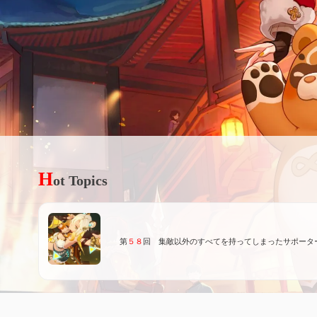
H
ot Topics
第
５８
回 集敵以外のすべてを持ってしまったサポータ