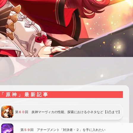
「原神」最新記事
第
６０
回 炎神マーヴィカの性能、探索における小ネタなど【2凸まで】
第
５９
回 アチーブメント「対決者・２」を手に入れたい