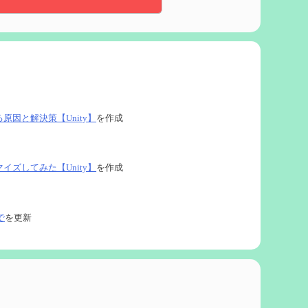
る原因と解決策【Unity】
を作成
タマイズしてみた【Unity】
を作成
で
を更新
ネタなど【2凸まで】
を作成