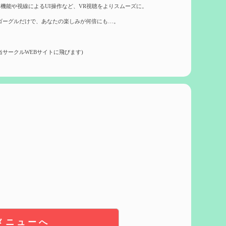
機能や視線によるUI操作など、VR視聴をよりスムーズに。
ゴーグルだけで、あなたの楽しみが何倍にも…。
当サークルWEBサイトに飛びます)
メニューへ