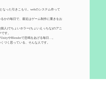
れたい
を作成
務となった引きこもり。webのシステム作って
いるかの毎日で、最近はゲーム制作に重きをお
ーターシロネンの解説【2凸まで】
を作成
ークル(個人)でちょいホラー(ちょいえっちな)のアニ
中です。
れたい
を作成
ityやBlenderで悲鳴をあげる毎日…。
つくづく思っている、そんな人です。
凸】
を作成
5
想
を作成
60)
ついての検証
を更新
泣いて喜びます。
ウント作りました。
pics
で
を更新