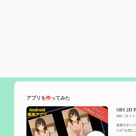
アプリを
作
ってみた
SBS 2D P
SBS（サイ
視界のすべて
たの“お気に