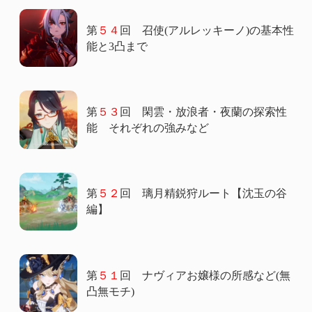
第
５４
回 召使(アルレッキーノ)の基本性
能と3凸まで
第
５３
回 閑雲・放浪者・夜蘭の探索性
能 それぞれの強みなど
第
５２
回 璃月精鋭狩ルート【沈玉の谷
編】
第
５１
回 ナヴィアお嬢様の所感など(無
凸無モチ)