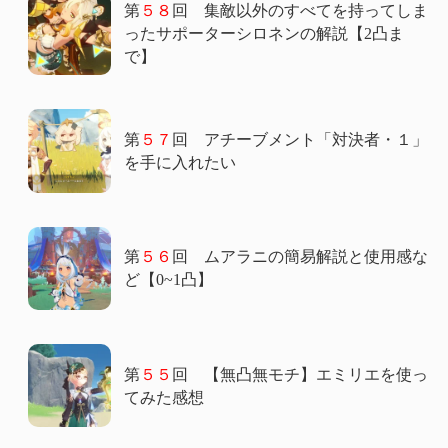
第
５８
回 集敵以外のすべてを持ってしま
ったサポーターシロネンの解説【2凸ま
で】
第
５７
回 アチーブメント「対決者・１」
を手に入れたい
第
５６
回 ムアラニの簡易解説と使用感な
ど【0~1凸】
第
５５
回 【無凸無モチ】エミリエを使っ
てみた感想