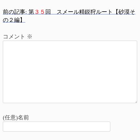
前の記事:
第
３５
回 スメール精鋭狩ルート【砂漠そ
投
の２編】
稿
コメント
※
ナ
ビ
ゲ
ー
シ
ョ
(任意)名前
ン