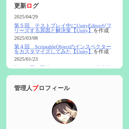
更新
ロ
グ
2025/04/29
第５回 テストプレイ中にUnityEditorがフ
リーズする原因と解決策【Unity】
を作成
2025/03/08
第４回 ScriptableObjectのインスペクター
をカスタマイズしてみた【Unity】
を作成
2025/01/23
第５４回 召使(アルレッキーノ)の基本性
能と3凸まで
を更新
2025/01/04
管理人
プ
ロフィール
第６０回 炎神マーヴィカの性能、探索に
おける小ネタなど【2凸まで】
を作成
2024/11/21
第５９回 アチーブメント「対決者・２」
を手に入れたい
を作成
2024/10/13