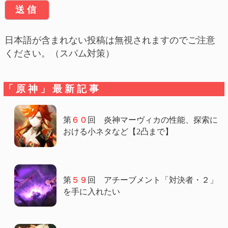
日本語が含まれない投稿は無視されますのでご注意
ください。（スパム対策）
「原神」最新記事
第
６０
回 炎神マーヴィカの性能、探索に
おける小ネタなど【2凸まで】
第
５９
回 アチーブメント「対決者・２」
を手に入れたい