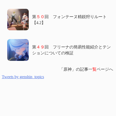
第
５０
回 フォンテーヌ精鋭狩りルート
【4.2】
第
４９
回 フリーナの簡易性能紹介とテン
ションについての検証
「原神」の記事一
覧
ページへ
Tweets by genshin_topics