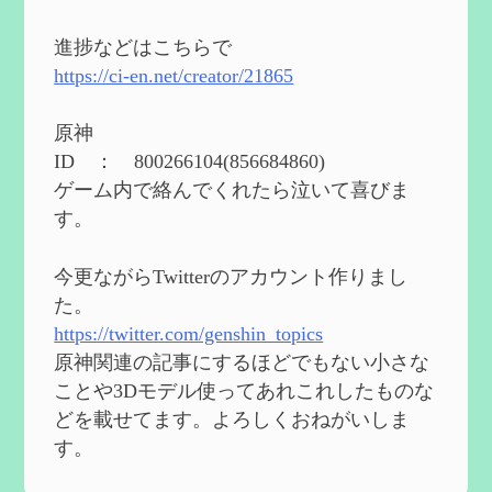
2024度FallOut4 カスタムフォロワーCharlott
eを3BBB化してみた
を作成
進捗などはこちらで
2024/04/26
https://ci-en.net/creator/21865
第５４回 召使(アルレッキーノ)の基本性
能と3凸まで
を作成
原神
2024/04/03
ID ： 800266104(856684860)
第４８回 ヌヴィレットの性能と凸比較
を
ゲーム内で絡んでくれたら泣いて喜びま
更新
す。
2024/2/10
第５３回 閑雲・放浪者・夜蘭の探索性
今更ながらTwitterのアカウント作りまし
能 それぞれの強みなど
を作成
た。
2024/2/04
https://twitter.com/genshin_topics
第５２回 璃月精鋭狩ルート【沈玉の谷
編】
を作成
原神関連の記事にするほどでもない小さな
2024/1/25
ことや3Dモデル使ってあれこれしたものな
どを載せてます。よろしくおねがいしま
Ultimate Trainerの使い方【RE2】
を作成
す。
2024/1/23
MODを使ってキャラクターの衣装を変更し