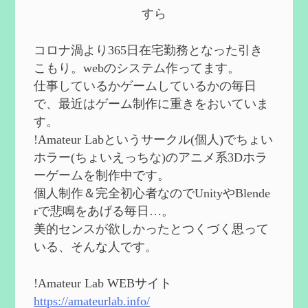
第５８回 集敵以外のすべてを持ってしま
すら
ったサポーターシロネンの解説【2凸ま
で】
を作成
2024/09/02
コロナ渦より365日在宅勤務となった引き
第５７回 アチーブメント「対決者・１」
こもり。webのシステム作ってます。
を手に入れたい
を作成
仕事しているかゲームしているかの毎日
2024/09/02
で、最近はゲーム制作に重きをおいていま
第５６回 ムアラニの簡易解説と使用感な
す。
ど【0~1凸】
を作成
!Amateur Labというサークル(個人)でちょい
2024/08/11
ホラー(ちょいえっちな)のアニメ系3Dホラ
第５５回 【無凸無モチ】エミリエを使っ
ーゲームを制作中です。
てみた感想
を作成
個人制作＆完全初心者なのでUnityやBlende
2024/06/26
rで悲鳴をあげる毎日…。
第４９回 フリーナの簡易性能紹介とテン
美的センスが欲しかったとつくづく思って
ションについての検証
を更新
いる、そんな人です。
2024/05/12
第５４回 召使(アルレッキーノ)の基本性
能と3凸まで
を更新
!Amateur Lab WEBサイト
2024/05/11
https://amateurlab.info/