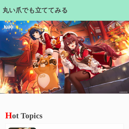
Skip
丸い爪でも立ててみる
to
content
H
ot Topics