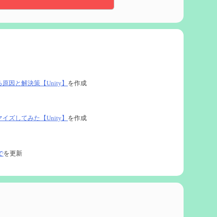
る原因と解決策【Unity】
を作成
タマイズしてみた【Unity】
を作成
で
を更新
ネタなど【2凸まで】
を作成