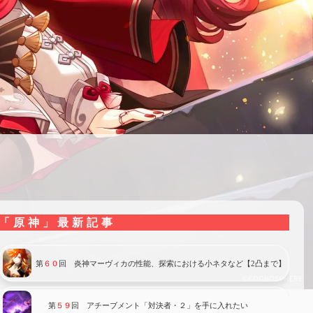
「原神」最新記事
第
６０
回 炎神マーヴィカの性能、探索における小ネタなど【2凸まで】
第
５９
回 アチーブメント「対決者・２」を手に入れたい