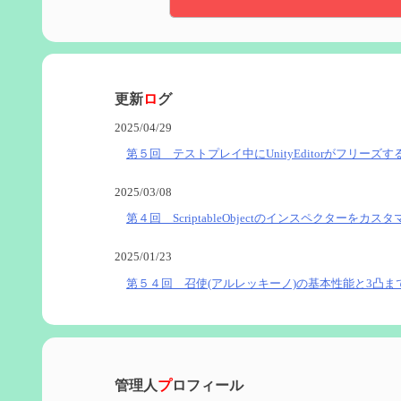
更新
ロ
グ
2025/04/29
第５回 テストプレイ中にUnityEditorがフリーズす
2025/03/08
第４回 ScriptableObjectのインスペクターをカス
2025/01/23
第５４回 召使(アルレッキーノ)の基本性能と3凸ま
2025/01/04
第６０回 炎神マーヴィカの性能、探索における小
管理人
プ
ロフィール
2024/11/21