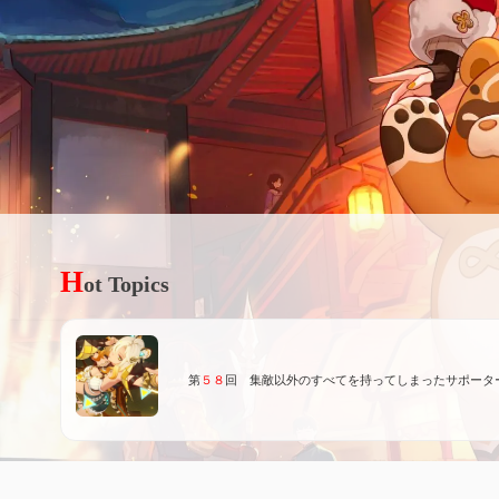
H
ot Topics
第
５８
回 集敵以外のすべてを持ってしまったサポータ