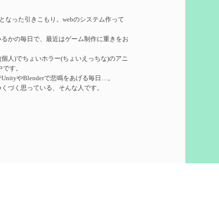
れたい
を作成
務となった引きこもり。webのシステム作って
いるかの毎日で、最近はゲーム制作に重きをお
ーターシロネンの解説【2凸まで】
を作成
ークル(個人)でちょいホラー(ちょいえっちな)のアニ
中です。
れたい
を作成
ityやBlenderで悲鳴をあげる毎日…。
つくづく思っている、そんな人です。
凸】
を作成
5
想
を作成
60)
ついての検証
を更新
泣いて喜びます。
ウント作りました。
pics
で
を更新