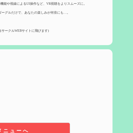
機能や視線によるUI操作など、VR視聴をよりスムーズに。
ゴーグルだけで、あなたの楽しみが何倍にも…。
当サークルWEBサイトに飛びます)
メニューへ