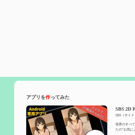
アプリを
作
ってみた
SBS 2D P
SBS（サイ
視界のすべて
たの“お気に