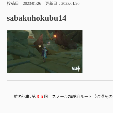
投稿日：2023/01/26 更新日：2023/01/26
sabakuhokubu14
投
前の記事:
第
３５
回 スメール精鋭狩ルート【砂漠その
稿