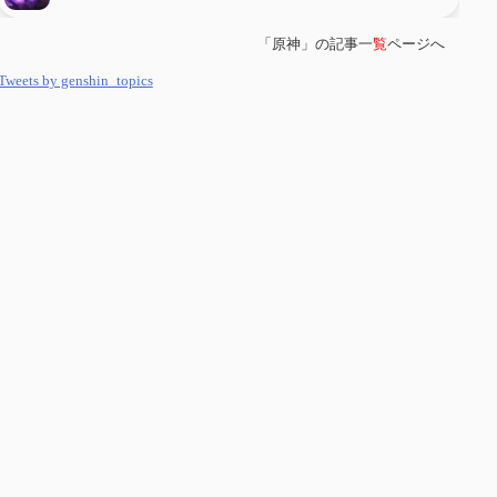
「原神」の記事一
覧
ページへ
第
５８
回 集敵以外のすべてを持ってしまったサポーターシロネンの解説
【2凸まで】
Tweets by genshin_topics
第
５７
回 アチーブメント「対決者・１」を手に入れたい
第
５６
回 ムアラニの簡易解説と使用感など【0~1凸】
第
５５
回 【無凸無モチ】エミリエを使ってみた感想
第
５４
回 召使(アルレッキーノ)の基本性能と3凸まで
第
５３
回 閑雲・放浪者・夜蘭の探索性能 それぞれの強みなど
第
５２
回 璃月精鋭狩ルート【沈玉の谷編】