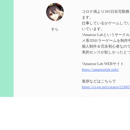
第５９回 アチーブメント「対決者・２」を手に入
コロナ渦より365日在宅勤
2024/10/13
ます。
仕事しているかゲームして
第５８回 集敵以外のすべてを持ってしまったサポ
いています。
すら
!Amateur Labというサ
2024/09/02
メ系3Dホラーゲームを制作
第５７回 アチーブメント「対決者・１」を手に入
個人制作＆完全初心者なのでUn
美的センスが欲しかったと
2024/09/02
!Amateur Lab WEBサイト
第５６回 ムアラニの簡易解説と使用感など【0~1
https://amateurlab.info/
2024/08/11
進捗などはこちらで
https://ci-en.net/creator/2186
第５５回 【無凸無モチ】エミリエを使ってみた感
原神
2024/06/26
ID ： 800266104(8566848
第４９回 フリーナの簡易性能紹介とテンションに
ゲーム内で絡んでくれたら
2024/05/12
今更ながらTwitterのアカ
https://twitter.com/genshin_to
第５４回 召使(アルレッキーノ)の基本性能と3凸ま