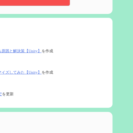
る原因と解決策【Unity】
を作成
タマイズしてみた【Unity】
を作成
で
を更新
ネタなど【2凸まで】
を作成