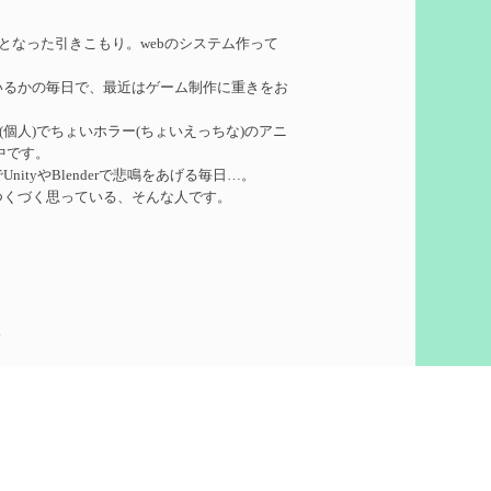
れたい
を作成
務となった引きこもり。webのシステム作って
いるかの毎日で、最近はゲーム制作に重きをお
ーターシロネンの解説【2凸まで】
を作成
ークル(個人)でちょいホラー(ちょいえっちな)のアニ
中です。
れたい
を作成
ityやBlenderで悲鳴をあげる毎日…。
つくづく思っている、そんな人です。
凸】
を作成
5
想
を作成
60)
ついての検証
を更新
泣いて喜びます。
ウント作りました。
pics
で
を更新