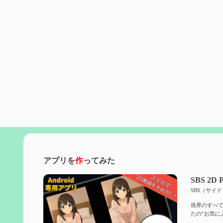
アプリを
作
ってみた
SBS 2D P
SBS（サイ
視界のすべて
たの“お気に