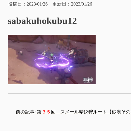
投稿日：2023/01/26 更新日：2023/01/26
sabakuhokubu12
投
前の記事:
第
３５
回 スメール精鋭狩ルート【砂漠その
稿