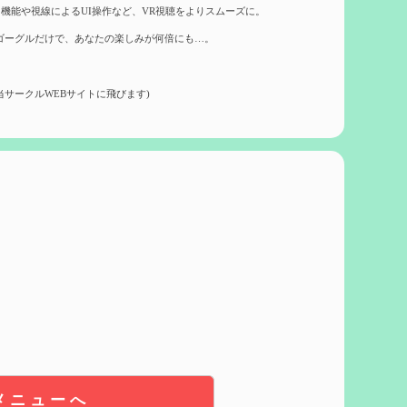
機能や視線によるUI操作など、VR視聴をよりスムーズに。
ゴーグルだけで、あなたの楽しみが何倍にも…。
当サークルWEBサイトに飛びます)
メニューへ