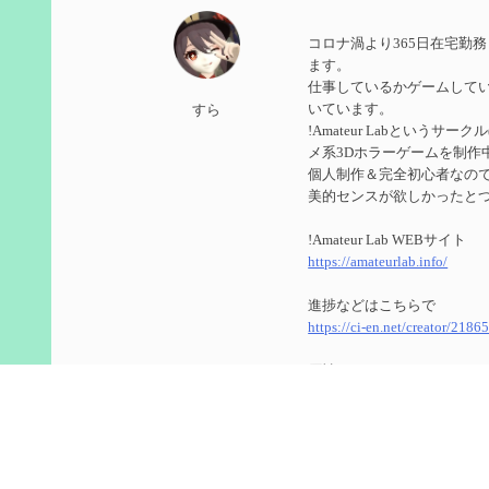
第５９回 アチーブメント「対決者・２」を手に入
コロナ渦より365日在宅勤
2024/10/13
ます。
仕事しているかゲームして
第５８回 集敵以外のすべてを持ってしまったサポ
いています。
すら
!Amateur Labというサ
2024/09/02
メ系3Dホラーゲームを制作
第５７回 アチーブメント「対決者・１」を手に入
個人制作＆完全初心者なのでUn
美的センスが欲しかったと
2024/09/02
!Amateur Lab WEBサイト
第５６回 ムアラニの簡易解説と使用感など【0~1
https://amateurlab.info/
2024/08/11
進捗などはこちらで
https://ci-en.net/creator/2186
第５５回 【無凸無モチ】エミリエを使ってみた感
原神
2024/06/26
ID ： 800266104(8566848
第４９回 フリーナの簡易性能紹介とテンションに
ゲーム内で絡んでくれたら
2024/05/12
今更ながらTwitterのアカ
https://twitter.com/genshin_to
第５４回 召使(アルレッキーノ)の基本性能と3凸ま