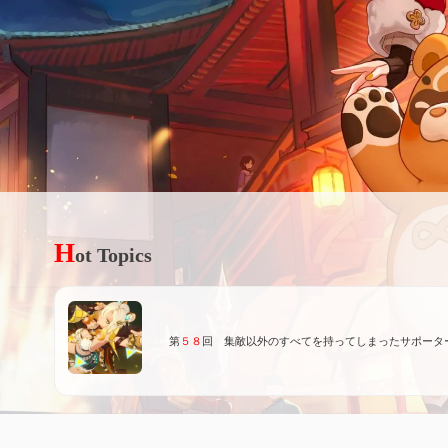
H
ot Topics
第
５８
回 集敵以外のすべてを持ってしまったサポータ