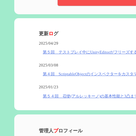
更新
ロ
グ
2025/04/29
第５回 テストプレイ中にUnityEditorがフリーズす
2025/03/08
第４回 ScriptableObjectのインスペクターをカス
2025/01/23
第５４回 召使(アルレッキーノ)の基本性能と3凸ま
2025/01/04
第６０回 炎神マーヴィカの性能、探索における小
管理人
プ
ロフィール
2024/11/21