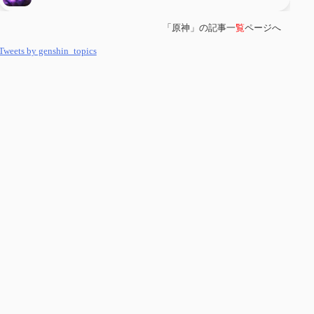
「原神」の記事一
覧
ページへ
第
５８
回 集敵以外のすべてを持ってしまったサポーターシロネンの解説
【2凸まで】
Tweets by genshin_topics
第
５７
回 アチーブメント「対決者・１」を手に入れたい
第
５６
回 ムアラニの簡易解説と使用感など【0~1凸】
第
５５
回 【無凸無モチ】エミリエを使ってみた感想
第
５４
回 召使(アルレッキーノ)の基本性能と3凸まで
第
５３
回 閑雲・放浪者・夜蘭の探索性能 それぞれの強みなど
第
５２
回 璃月精鋭狩ルート【沈玉の谷編】