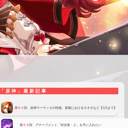
「原神」最新記事
第
６０
回 炎神マーヴィカの性能、探索における小ネタなど【2凸まで】
第
５９
回 アチーブメント「対決者・２」を手に入れたい