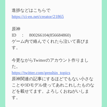
2024度FallOut4 カスタムフォロワーCharlott
eを3BBB化してみた
を作成
進捗などはこちらで
2024/04/26
https://ci-en.net/creator/21865
第５４回 召使(アルレッキーノ)の基本性
能と3凸まで
を作成
原神
2024/04/03
ID ： 800266104(856684860)
第４８回 ヌヴィレットの性能と凸比較
を
ゲーム内で絡んでくれたら泣いて喜びま
更新
す。
2024/2/10
第５３回 閑雲・放浪者・夜蘭の探索性
今更ながらTwitterのアカウント作りまし
能 それぞれの強みなど
を作成
た。
2024/2/04
https://twitter.com/genshin_topics
第５２回 璃月精鋭狩ルート【沈玉の谷
編】
を作成
原神関連の記事にするほどでもない小さな
2024/1/25
ことや3Dモデル使ってあれこれしたものな
どを載せてます。よろしくおねがいしま
Ultimate Trainerの使い方【RE2】
を作成
す。
2024/1/23
MODを使ってキャラクターの衣装を変更し