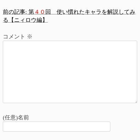
前の記事:
第
４０
回 使い慣れたキャラを解説してみ
投
る【ニィロウ編】
稿
コメント
※
ナ
ビ
ゲ
ー
シ
ョ
(任意)名前
ン