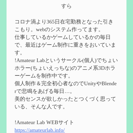
第５８回 集敵以外のすべてを持ってしま
すら
ったサポーターシロネンの解説【2凸ま
で】
を作成
2024/09/02
コロナ渦より365日在宅勤務となった引き
第５７回 アチーブメント「対決者・１」
こもり。webのシステム作ってます。
を手に入れたい
を作成
仕事しているかゲームしているかの毎日
2024/09/02
で、最近はゲーム制作に重きをおいていま
第５６回 ムアラニの簡易解説と使用感な
す。
ど【0~1凸】
を作成
!Amateur Labというサークル(個人)でちょい
2024/08/11
ホラー(ちょいえっちな)のアニメ系3Dホラ
第５５回 【無凸無モチ】エミリエを使っ
ーゲームを制作中です。
てみた感想
を作成
個人制作＆完全初心者なのでUnityやBlende
2024/06/26
rで悲鳴をあげる毎日…。
第４９回 フリーナの簡易性能紹介とテン
美的センスが欲しかったとつくづく思って
ションについての検証
を更新
いる、そんな人です。
2024/05/12
第５４回 召使(アルレッキーノ)の基本性
能と3凸まで
を更新
!Amateur Lab WEBサイト
2024/05/11
https://amateurlab.info/