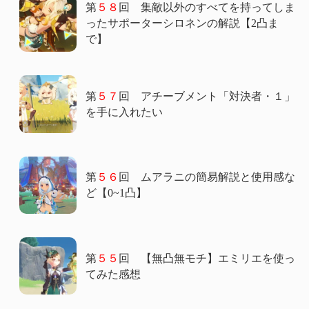
第
５８
回 集敵以外のすべてを持ってしま
ったサポーターシロネンの解説【2凸ま
で】
第
５７
回 アチーブメント「対決者・１」
を手に入れたい
第
５６
回 ムアラニの簡易解説と使用感な
ど【0~1凸】
第
５５
回 【無凸無モチ】エミリエを使っ
てみた感想