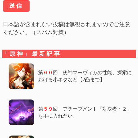
日本語が含まれない投稿は無視されますのでご注意
ください。（スパム対策）
「原神」最新記事
第
６０
回 炎神マーヴィカの性能、探索に
おける小ネタなど【2凸まで】
第
５９
回 アチーブメント「対決者・２」
を手に入れたい