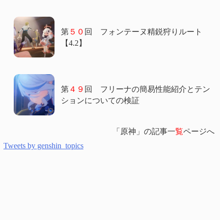
第
５０
回 フォンテーヌ精鋭狩りルート
【4.2】
第
４９
回 フリーナの簡易性能紹介とテン
ションについての検証
「原神」の記事一
覧
ページへ
Tweets by genshin_topics