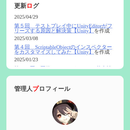
更新
ロ
グ
2025/04/29
第５回 テストプレイ中にUnityEditorがフ
リーズする原因と解決策【Unity】
を作成
2025/03/08
第４回 ScriptableObjectのインスペクター
をカスタマイズしてみた【Unity】
を作成
2025/01/23
第５４回 召使(アルレッキーノ)の基本性
能と3凸まで
を更新
2025/01/04
管理人
プ
ロフィール
第６０回 炎神マーヴィカの性能、探索に
おける小ネタなど【2凸まで】
を作成
2024/11/21
第５９回 アチーブメント「対決者・２」
を手に入れたい
を作成
2024/10/13