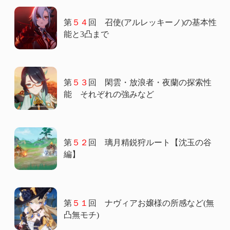
第
５４
回 召使(アルレッキーノ)の基本性
能と3凸まで
第
５３
回 閑雲・放浪者・夜蘭の探索性
能 それぞれの強みなど
第
５２
回 璃月精鋭狩ルート【沈玉の谷
編】
第
５１
回 ナヴィアお嬢様の所感など(無
凸無モチ)