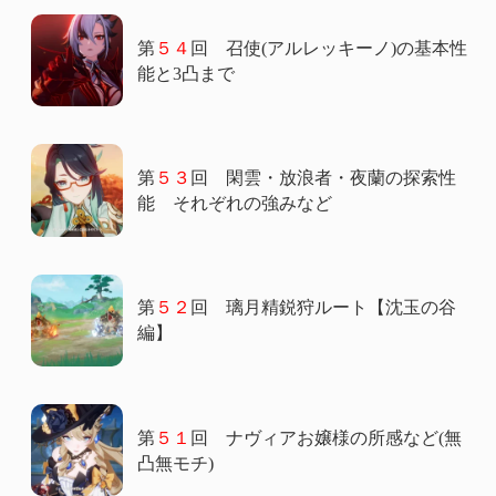
第
５４
回 召使(アルレッキーノ)の基本性
能と3凸まで
第
５３
回 閑雲・放浪者・夜蘭の探索性
能 それぞれの強みなど
第
５２
回 璃月精鋭狩ルート【沈玉の谷
編】
第
５１
回 ナヴィアお嬢様の所感など(無
凸無モチ)