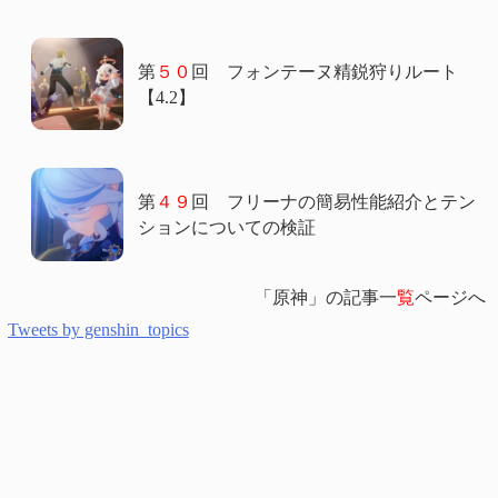
第
５０
回 フォンテーヌ精鋭狩りルート
【4.2】
第
４９
回 フリーナの簡易性能紹介とテン
ションについての検証
「原神」の記事一
覧
ページへ
Tweets by genshin_topics