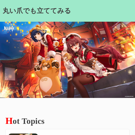
Skip
丸い爪でも立ててみる
to
content
H
ot Topics