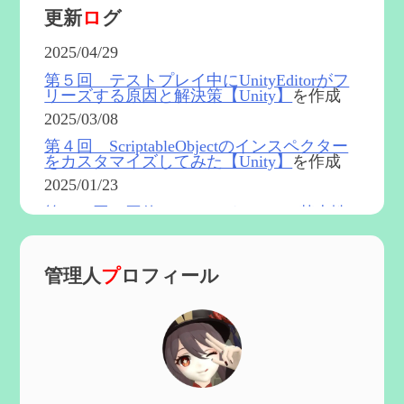
更新
ロ
グ
2025/04/29
第５回 テストプレイ中にUnityEditorがフ
リーズする原因と解決策【Unity】
を作成
2025/03/08
第４回 ScriptableObjectのインスペクター
をカスタマイズしてみた【Unity】
を作成
2025/01/23
第５４回 召使(アルレッキーノ)の基本性
能と3凸まで
を更新
2025/01/04
管理人
プ
ロフィール
第６０回 炎神マーヴィカの性能、探索に
おける小ネタなど【2凸まで】
を作成
2024/11/21
第５９回 アチーブメント「対決者・２」
を手に入れたい
を作成
2024/10/13