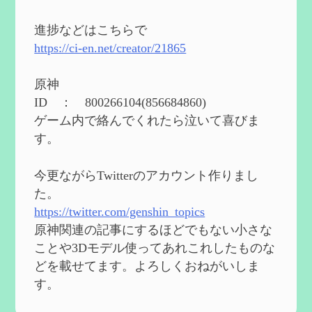
2024度FallOut4 カスタムフォロワーCharlott
eを3BBB化してみた
を作成
進捗などはこちらで
2024/04/26
https://ci-en.net/creator/21865
第５４回 召使(アルレッキーノ)の基本性
能と3凸まで
を作成
原神
2024/04/03
ID ： 800266104(856684860)
第４８回 ヌヴィレットの性能と凸比較
を
ゲーム内で絡んでくれたら泣いて喜びま
更新
す。
2024/2/10
第５３回 閑雲・放浪者・夜蘭の探索性
今更ながらTwitterのアカウント作りまし
能 それぞれの強みなど
を作成
た。
2024/2/04
https://twitter.com/genshin_topics
第５２回 璃月精鋭狩ルート【沈玉の谷
編】
を作成
原神関連の記事にするほどでもない小さな
2024/1/25
ことや3Dモデル使ってあれこれしたものな
どを載せてます。よろしくおねがいしま
Ultimate Trainerの使い方【RE2】
を作成
す。
2024/1/23
MODを使ってキャラクターの衣装を変更し