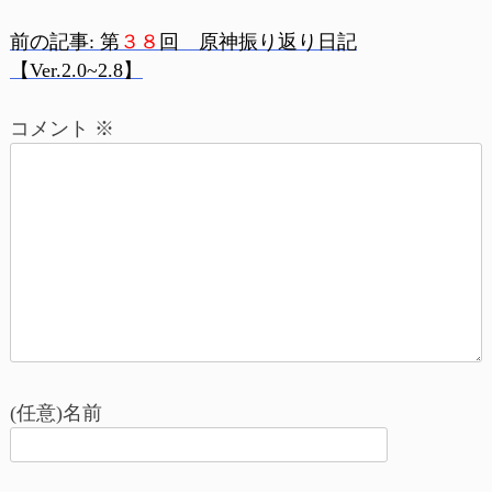
前の記事:
第
３８
回 原神振り返り日記
投
【Ver.2.0~2.8】
稿
コメント
※
ナ
ビ
ゲ
ー
シ
ョ
(任意)名前
ン