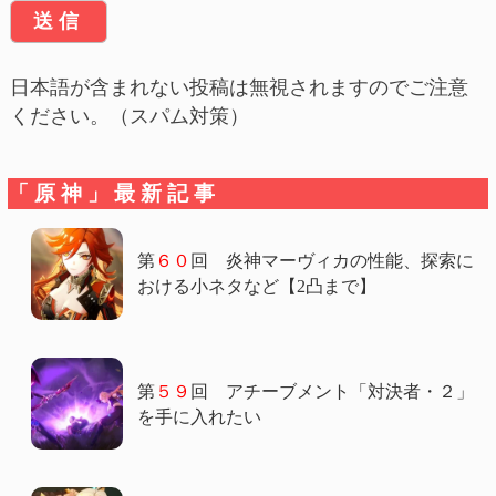
日本語が含まれない投稿は無視されますのでご注意
ください。（スパム対策）
「原神」最新記事
第
６０
回 炎神マーヴィカの性能、探索に
おける小ネタなど【2凸まで】
第
５９
回 アチーブメント「対決者・２」
を手に入れたい