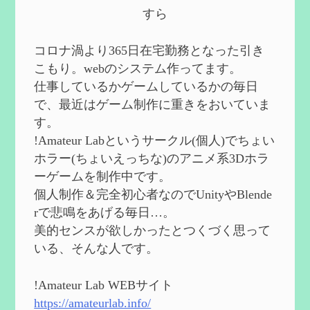
第５８回 集敵以外のすべてを持ってしま
すら
ったサポーターシロネンの解説【2凸ま
で】
を作成
2024/09/02
コロナ渦より365日在宅勤務となった引き
第５７回 アチーブメント「対決者・１」
こもり。webのシステム作ってます。
を手に入れたい
を作成
仕事しているかゲームしているかの毎日
2024/09/02
で、最近はゲーム制作に重きをおいていま
第５６回 ムアラニの簡易解説と使用感な
す。
ど【0~1凸】
を作成
!Amateur Labというサークル(個人)でちょい
2024/08/11
ホラー(ちょいえっちな)のアニメ系3Dホラ
第５５回 【無凸無モチ】エミリエを使っ
ーゲームを制作中です。
てみた感想
を作成
個人制作＆完全初心者なのでUnityやBlende
2024/06/26
rで悲鳴をあげる毎日…。
第４９回 フリーナの簡易性能紹介とテン
美的センスが欲しかったとつくづく思って
ションについての検証
を更新
いる、そんな人です。
2024/05/12
第５４回 召使(アルレッキーノ)の基本性
能と3凸まで
を更新
!Amateur Lab WEBサイト
2024/05/11
https://amateurlab.info/