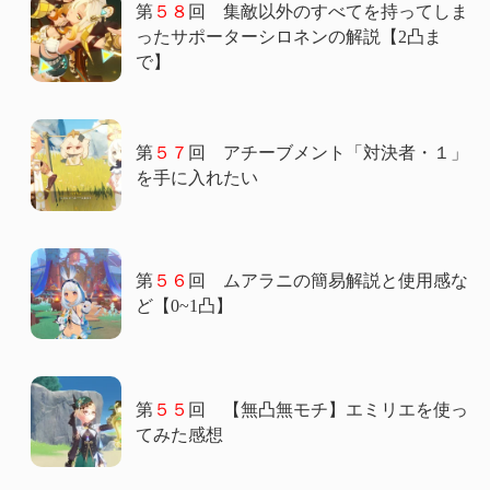
第
５８
回 集敵以外のすべてを持ってしま
ったサポーターシロネンの解説【2凸ま
で】
第
５７
回 アチーブメント「対決者・１」
を手に入れたい
第
５６
回 ムアラニの簡易解説と使用感な
ど【0~1凸】
第
５５
回 【無凸無モチ】エミリエを使っ
てみた感想