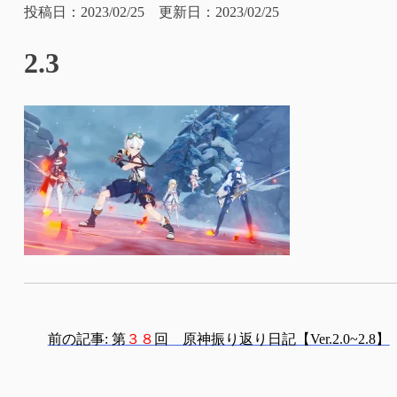
投稿日：2023/02/25 更新日：2023/02/25
2.3
投
前の記事:
第
３８
回 原神振り返り日記【Ver.2.0~2.8】
稿