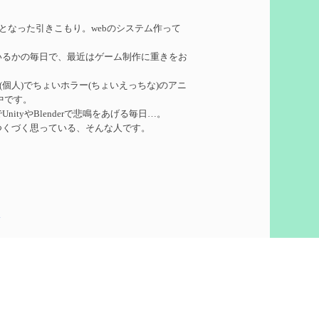
れたい
を作成
務となった引きこもり。webのシステム作って
いるかの毎日で、最近はゲーム制作に重きをお
ーターシロネンの解説【2凸まで】
を作成
ークル(個人)でちょいホラー(ちょいえっちな)のアニ
中です。
れたい
を作成
ityやBlenderで悲鳴をあげる毎日…。
つくづく思っている、そんな人です。
凸】
を作成
5
想
を作成
60)
ついての検証
を更新
泣いて喜びます。
ウント作りました。
pics
で
を更新