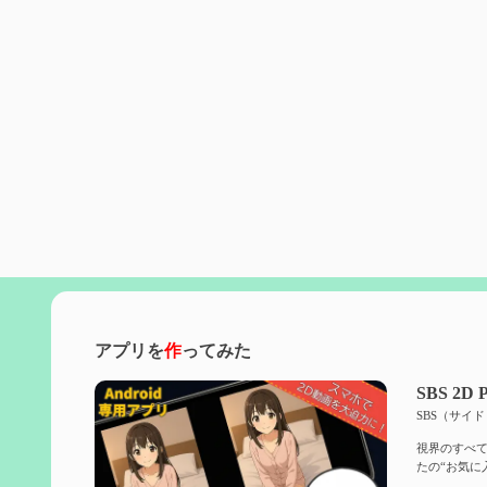
アプリを
作
ってみた
SBS 2D P
SBS（サイ
視界のすべて
たの“お気に