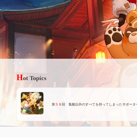
H
ot Topics
第
５８
回 集敵以外のすべてを持ってしまったサポータ