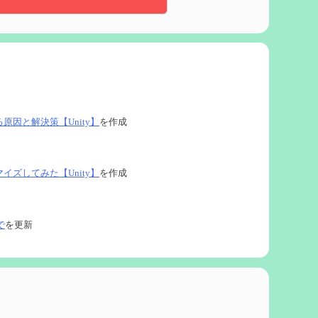
る原因と解決策【Unity】
を作成
タマイズしてみた【Unity】
を作成
で
を更新
ネタなど【2凸まで】
を作成