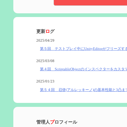
更新
ロ
グ
2025/04/29
第５回 テストプレイ中にUnityEditorがフリーズす
2025/03/08
第４回 ScriptableObjectのインスペクターをカス
2025/01/23
第５４回 召使(アルレッキーノ)の基本性能と3凸ま
2025/01/04
第６０回 炎神マーヴィカの性能、探索における小
管理人
プ
ロフィール
2024/11/21