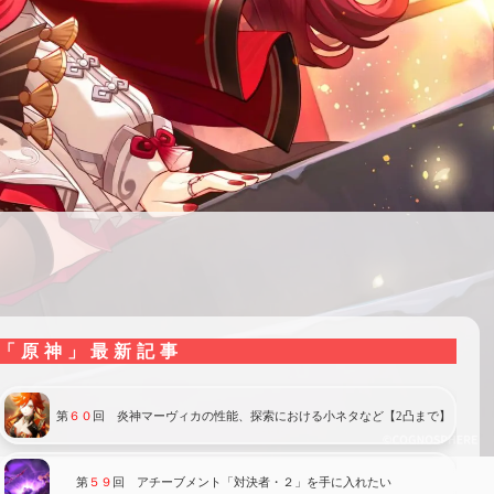
「原神」最新記事
第
６０
回 炎神マーヴィカの性能、探索における小ネタなど【2凸まで】
第
５９
回 アチーブメント「対決者・２」を手に入れたい