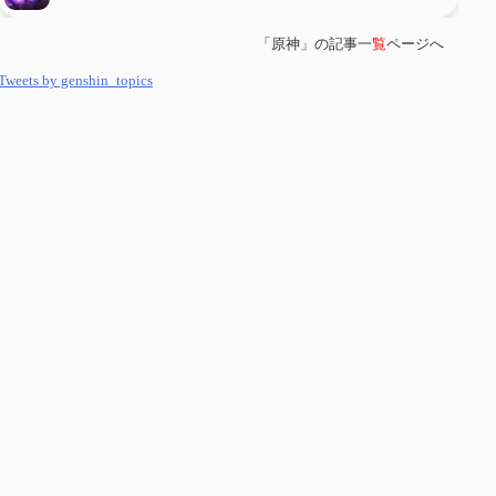
「原神」の記事一
覧
ページへ
第
５８
回 集敵以外のすべてを持ってしまったサポーターシロネンの解説
【2凸まで】
Tweets by genshin_topics
第
５７
回 アチーブメント「対決者・１」を手に入れたい
第
５６
回 ムアラニの簡易解説と使用感など【0~1凸】
第
５５
回 【無凸無モチ】エミリエを使ってみた感想
第
５４
回 召使(アルレッキーノ)の基本性能と3凸まで
第
５３
回 閑雲・放浪者・夜蘭の探索性能 それぞれの強みなど
第
５２
回 璃月精鋭狩ルート【沈玉の谷編】