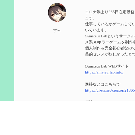
第５９回 アチーブメント「対決者・２」を手に入
コロナ渦より365日在宅勤
2024/10/13
ます。
仕事しているかゲームして
第５８回 集敵以外のすべてを持ってしまったサポ
いています。
すら
!Amateur Labというサ
2024/09/02
メ系3Dホラーゲームを制作
第５７回 アチーブメント「対決者・１」を手に入
個人制作＆完全初心者なのでUn
美的センスが欲しかったと
2024/09/02
!Amateur Lab WEBサイト
第５６回 ムアラニの簡易解説と使用感など【0~1
https://amateurlab.info/
2024/08/11
進捗などはこちらで
https://ci-en.net/creator/2186
第５５回 【無凸無モチ】エミリエを使ってみた感
原神
2024/06/26
ID ： 800266104(8566848
第４９回 フリーナの簡易性能紹介とテンションに
ゲーム内で絡んでくれたら
2024/05/12
今更ながらTwitterのアカ
https://twitter.com/genshin_to
第５４回 召使(アルレッキーノ)の基本性能と3凸ま