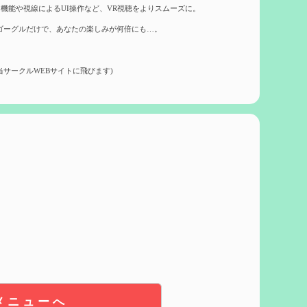
機能や視線によるUI操作など、VR視聴をよりスムーズに。
ゴーグルだけで、あなたの楽しみが何倍にも…。
当サークルWEBサイトに飛びます)
メニューへ