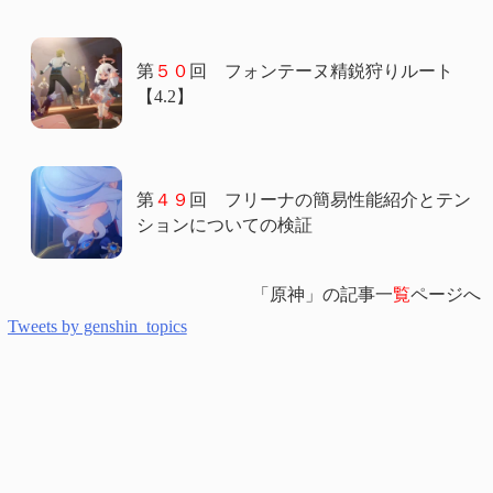
第
５０
回 フォンテーヌ精鋭狩りルート
【4.2】
第
４９
回 フリーナの簡易性能紹介とテン
ションについての検証
「原神」の記事一
覧
ページへ
Tweets by genshin_topics