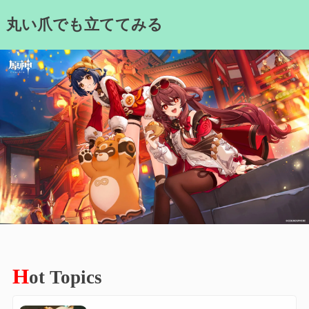
Skip
丸い爪でも立ててみる
to
content
H
ot Topics