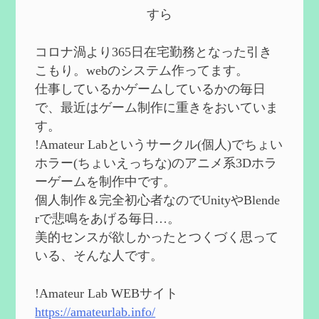
第５８回 集敵以外のすべてを持ってしま
すら
ったサポーターシロネンの解説【2凸ま
で】
を作成
2024/09/02
コロナ渦より365日在宅勤務となった引き
第５７回 アチーブメント「対決者・１」
こもり。webのシステム作ってます。
を手に入れたい
を作成
仕事しているかゲームしているかの毎日
2024/09/02
で、最近はゲーム制作に重きをおいていま
第５６回 ムアラニの簡易解説と使用感な
す。
ど【0~1凸】
を作成
!Amateur Labというサークル(個人)でちょい
2024/08/11
ホラー(ちょいえっちな)のアニメ系3Dホラ
第５５回 【無凸無モチ】エミリエを使っ
ーゲームを制作中です。
てみた感想
を作成
個人制作＆完全初心者なのでUnityやBlende
2024/06/26
rで悲鳴をあげる毎日…。
第４９回 フリーナの簡易性能紹介とテン
美的センスが欲しかったとつくづく思って
ションについての検証
を更新
いる、そんな人です。
2024/05/12
第５４回 召使(アルレッキーノ)の基本性
能と3凸まで
を更新
!Amateur Lab WEBサイト
2024/05/11
https://amateurlab.info/