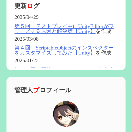
更新
ロ
グ
2025/04/29
第５回 テストプレイ中にUnityEditorがフ
リーズする原因と解決策【Unity】
を作成
2025/03/08
第４回 ScriptableObjectのインスペクター
をカスタマイズしてみた【Unity】
を作成
2025/01/23
第５４回 召使(アルレッキーノ)の基本性
能と3凸まで
を更新
2025/01/04
管理人
プ
ロフィール
第６０回 炎神マーヴィカの性能、探索に
おける小ネタなど【2凸まで】
を作成
2024/11/21
第５９回 アチーブメント「対決者・２」
を手に入れたい
を作成
2024/10/13