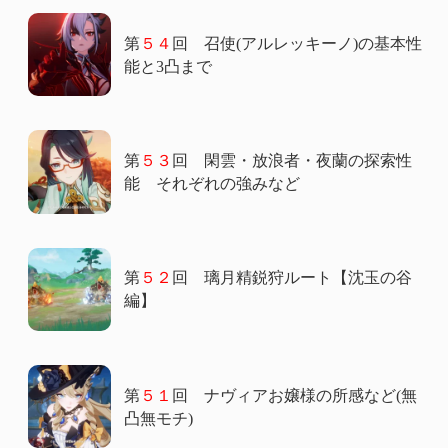
第
５４
回 召使(アルレッキーノ)の基本性
能と3凸まで
第
５３
回 閑雲・放浪者・夜蘭の探索性
能 それぞれの強みなど
第
５２
回 璃月精鋭狩ルート【沈玉の谷
編】
第
５１
回 ナヴィアお嬢様の所感など(無
凸無モチ)