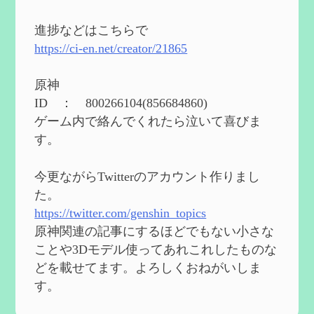
2024度FallOut4 カスタムフォロワーCharlott
eを3BBB化してみた
を作成
進捗などはこちらで
2024/04/26
https://ci-en.net/creator/21865
第５４回 召使(アルレッキーノ)の基本性
能と3凸まで
を作成
原神
2024/04/03
ID ： 800266104(856684860)
第４８回 ヌヴィレットの性能と凸比較
を
ゲーム内で絡んでくれたら泣いて喜びま
更新
す。
2024/2/10
第５３回 閑雲・放浪者・夜蘭の探索性
今更ながらTwitterのアカウント作りまし
能 それぞれの強みなど
を作成
た。
2024/2/04
https://twitter.com/genshin_topics
第５２回 璃月精鋭狩ルート【沈玉の谷
編】
を作成
原神関連の記事にするほどでもない小さな
2024/1/25
ことや3Dモデル使ってあれこれしたものな
どを載せてます。よろしくおねがいしま
Ultimate Trainerの使い方【RE2】
を作成
す。
2024/1/23
MODを使ってキャラクターの衣装を変更し