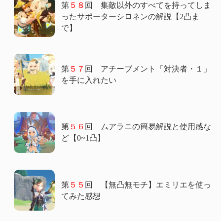
第
５８
回 集敵以外のすべてを持ってしま
ったサポーターシロネンの解説【2凸ま
で】
第
５７
回 アチーブメント「対決者・１」
を手に入れたい
第
５６
回 ムアラニの簡易解説と使用感な
ど【0~1凸】
第
５５
回 【無凸無モチ】エミリエを使っ
てみた感想