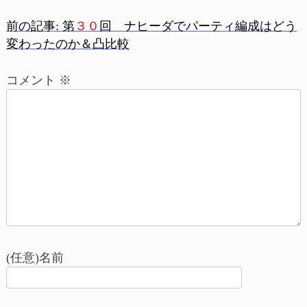
前の記事:
第
３０
回 ナヒーダでパーティ編成はどう
投
変わったのか＆凸比較
稿
コメント
※
ナ
ビ
ゲ
ー
シ
ョ
(任意)名前
ン