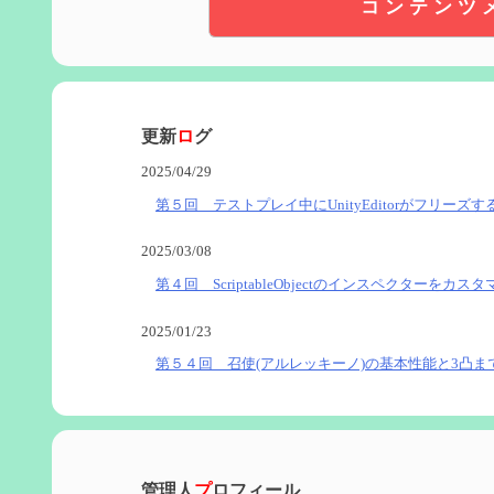
コンテンツ
更新
ロ
グ
2025/04/29
第５回 テストプレイ中にUnityEditorがフリーズす
2025/03/08
第４回 ScriptableObjectのインスペクターをカス
2025/01/23
第５４回 召使(アルレッキーノ)の基本性能と3凸ま
2025/01/04
第６０回 炎神マーヴィカの性能、探索における小
管理人
プ
ロフィール
2024/11/21