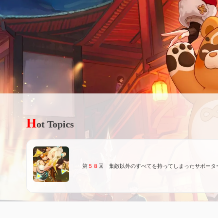
H
ot Topics
第
５８
回 集敵以外のすべてを持ってしまったサポータ