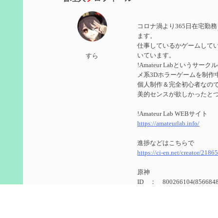
第５９回 アチーブメント「対決者・２」を手に入
コロナ渦より365日在宅勤
2024/10/13
ます。
仕事しているかゲームして
第５８回 集敵以外のすべてを持ってしまったサポ
いています。
すら
!Amateur Labというサ
2024/09/02
メ系3Dホラーゲームを制作
第５７回 アチーブメント「対決者・１」を手に入
個人制作＆完全初心者なのでUn
美的センスが欲しかったと
2024/09/02
!Amateur Lab WEBサイト
第５６回 ムアラニの簡易解説と使用感など【0~1
https://amateurlab.info/
2024/08/11
進捗などはこちらで
https://ci-en.net/creator/2186
第５５回 【無凸無モチ】エミリエを使ってみた感
原神
2024/06/26
ID ： 800266104(8566848
第４９回 フリーナの簡易性能紹介とテンションに
ゲーム内で絡んでくれたら
2024/05/12
今更ながらTwitterのアカ