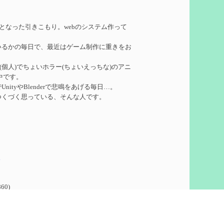
れたい
を作成
務となった引きこもり。webのシステム作って
いるかの毎日で、最近はゲーム制作に重きをお
ーターシロネンの解説【2凸まで】
を作成
ークル(個人)でちょいホラー(ちょいえっちな)のアニ
中です。
れたい
を作成
ityやBlenderで悲鳴をあげる毎日…。
つくづく思っている、そんな人です。
凸】
を作成
5
想
を作成
60)
ついての検証
を更新
泣いて喜びます。
ウント作りました。