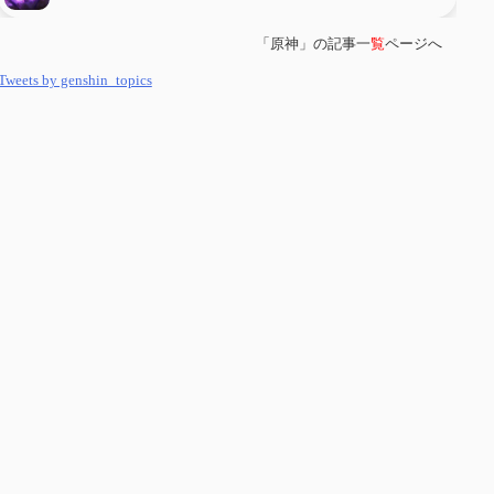
「原神」の記事一
覧
ページへ
第
５８
回 集敵以外のすべてを持ってしまったサポーターシロネンの解説
【2凸まで】
Tweets by genshin_topics
第
５７
回 アチーブメント「対決者・１」を手に入れたい
第
５６
回 ムアラニの簡易解説と使用感など【0~1凸】
第
５５
回 【無凸無モチ】エミリエを使ってみた感想
第
５４
回 召使(アルレッキーノ)の基本性能と3凸まで
第
５３
回 閑雲・放浪者・夜蘭の探索性能 それぞれの強みなど
第
５２
回 璃月精鋭狩ルート【沈玉の谷編】