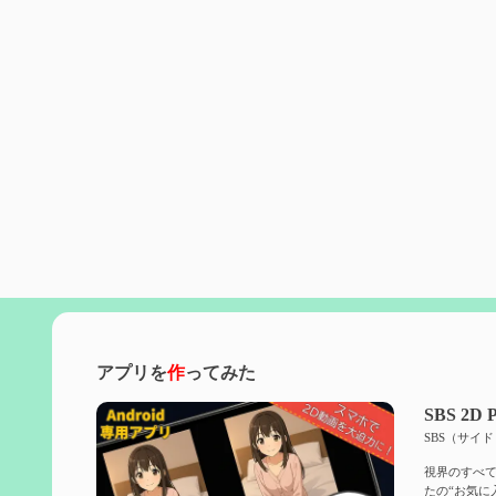
アプリを
作
ってみた
SBS 2D P
SBS（サイ
視界のすべて
たの“お気に