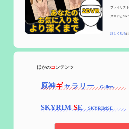
プレイリスト
スマホとVR
詳しく見る
(
ほかの
コ
ンテンツ
原神
ギ
ャラリー
SKYRIM
S
E