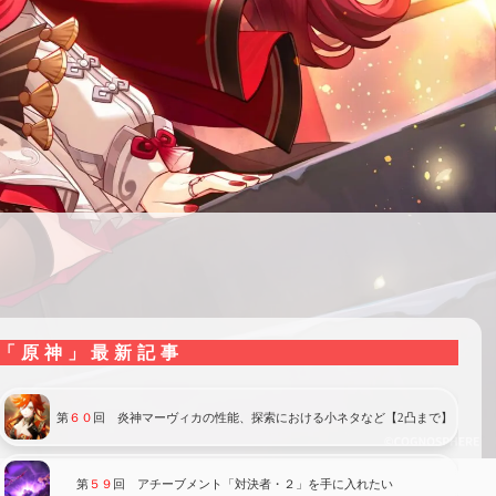
「原神」最新記事
第
６０
回 炎神マーヴィカの性能、探索における小ネタなど【2凸まで】
第
５９
回 アチーブメント「対決者・２」を手に入れたい