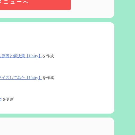
メニューへ
る原因と解決策【Unity】
を作成
タマイズしてみた【Unity】
を作成
で
を更新
ネタなど【2凸まで】
を作成