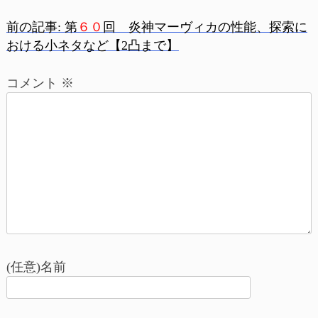
前の記事:
第
６０
回 炎神マーヴィカの性能、探索に
投
おける小ネタなど【2凸まで】
稿
コメント
※
ナ
ビ
ゲ
ー
シ
ョ
(任意)名前
ン