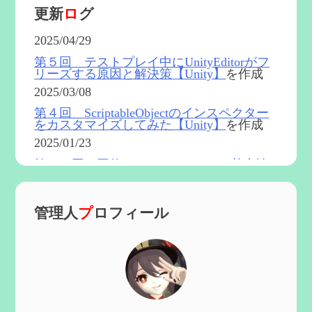
更新
ロ
グ
2025/04/29
第５回 テストプレイ中にUnityEditorがフ
リーズする原因と解決策【Unity】
を作成
2025/03/08
第４回 ScriptableObjectのインスペクター
をカスタマイズしてみた【Unity】
を作成
2025/01/23
第５４回 召使(アルレッキーノ)の基本性
能と3凸まで
を更新
2025/01/04
管理人
プ
ロフィール
第６０回 炎神マーヴィカの性能、探索に
おける小ネタなど【2凸まで】
を作成
2024/11/21
第５９回 アチーブメント「対決者・２」
を手に入れたい
を作成
2024/10/13