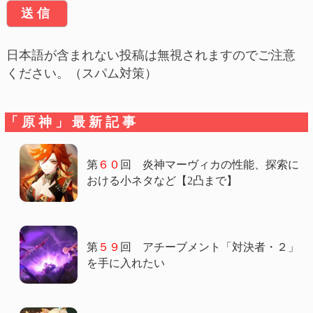
日本語が含まれない投稿は無視されますのでご注意
ください。（スパム対策）
「原神」最新記事
第
６０
回 炎神マーヴィカの性能、探索に
おける小ネタなど【2凸まで】
第
５９
回 アチーブメント「対決者・２」
を手に入れたい