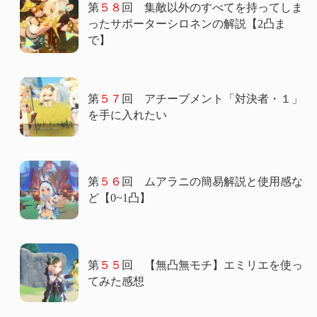
第
５８
回 集敵以外のすべてを持ってしま
ったサポーターシロネンの解説【2凸ま
で】
第
５７
回 アチーブメント「対決者・１」
を手に入れたい
第
５６
回 ムアラニの簡易解説と使用感な
ど【0~1凸】
第
５５
回 【無凸無モチ】エミリエを使っ
てみた感想