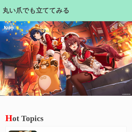
Skip
丸い爪でも立ててみる
to
content
H
ot Topics