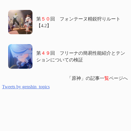
第
５０
回 フォンテーヌ精鋭狩りルート
【4.2】
第
４９
回 フリーナの簡易性能紹介とテン
ションについての検証
「原神」の記事一
覧
ページへ
Tweets by genshin_topics