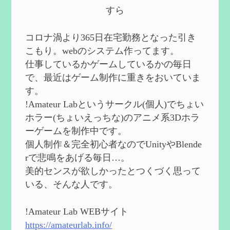
第５８回 集敵以外のすべてを持ってしま
すら
ったサポーターシロネンの解説【2凸ま
で】
を作成
2024/09/02
コロナ渦より365日在宅勤務となった引き
第５７回 アチーブメント「対決者・１」
こもり。webのシステム作ってます。
を手に入れたい
を作成
仕事しているかゲームしているかの毎日
2024/09/02
で、最近はゲーム制作に重きをおいていま
第５６回 ムアラニの簡易解説と使用感な
す。
ど【0~1凸】
を作成
!Amateur Labというサークル(個人)でちょい
2024/08/11
ホラー(ちょいえっちな)のアニメ系3Dホラ
第５５回 【無凸無モチ】エミリエを使っ
ーゲームを制作中です。
てみた感想
を作成
個人制作＆完全初心者なのでUnityやBlende
2024/06/26
rで悲鳴をあげる毎日…。
第４９回 フリーナの簡易性能紹介とテン
美的センスが欲しかったとつくづく思って
ションについての検証
を更新
いる、そんな人です。
2024/05/12
第５４回 召使(アルレッキーノ)の基本性
能と3凸まで
を更新
!Amateur Lab WEBサイト
2024/05/11
https://amateurlab.info/