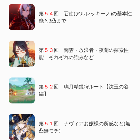
第
５４
回 召使(アルレッキーノ)の基本性
能と3凸まで
第
５３
回 閑雲・放浪者・夜蘭の探索性
能 それぞれの強みなど
第
５２
回 璃月精鋭狩ルート【沈玉の谷
編】
第
５１
回 ナヴィアお嬢様の所感など(無
凸無モチ)