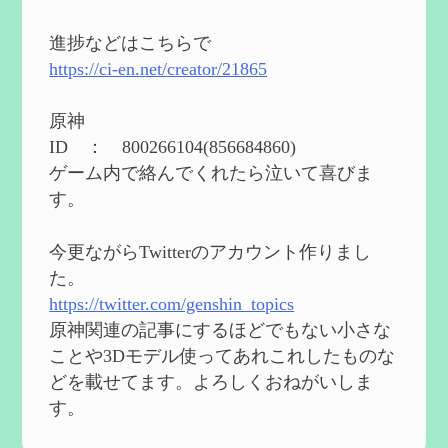
2024度FallOut4 カスタムフォロワーCharlott
eを3BBB化してみた
を作成
進捗などはこちらで
2024/04/26
https://ci-en.net/creator/21865
第５４回 召使(アルレッキーノ)の基本性
能と3凸まで
を作成
原神
2024/04/03
ID ： 800266104(856684860)
第４８回 ヌヴィレットの性能と凸比較
を
ゲーム内で絡んでくれたら泣いて喜びま
更新
す。
2024/2/10
第５３回 閑雲・放浪者・夜蘭の探索性
今更ながらTwitterのアカウント作りまし
能 それぞれの強みなど
を作成
た。
2024/2/04
https://twitter.com/genshin_topics
第５２回 璃月精鋭狩ルート【沈玉の谷
編】
を作成
原神関連の記事にするほどでもない小さな
2024/1/25
ことや3Dモデル使ってあれこれしたものな
どを載せてます。よろしくおねがいしま
Ultimate Trainerの使い方【RE2】
を作成
す。
2024/1/23
MODを使ってキャラクターの衣装を変更し