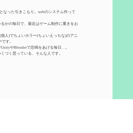
れたい
を作成
務となった引きこもり。webのシステム作って
いるかの毎日で、最近はゲーム制作に重きをお
ーターシロネンの解説【2凸まで】
を作成
ークル(個人)でちょいホラー(ちょいえっちな)のアニ
中です。
れたい
を作成
ityやBlenderで悲鳴をあげる毎日…。
つくづく思っている、そんな人です。
凸】
を作成
5
想
を作成
60)
ついての検証
を更新
泣いて喜びます。
ウント作りました。
pics
で
を更新