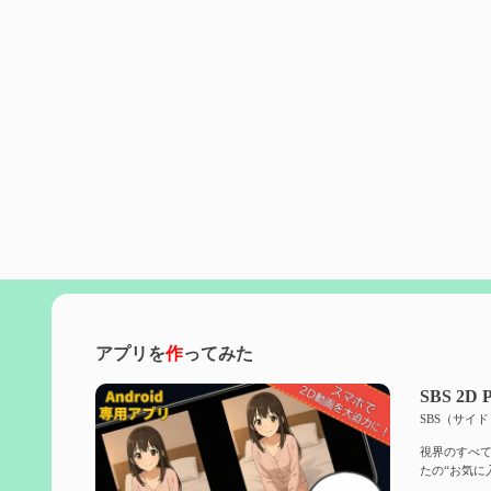
アプリを
作
ってみた
SBS 2D P
SBS（サイ
視界のすべて
たの“お気に