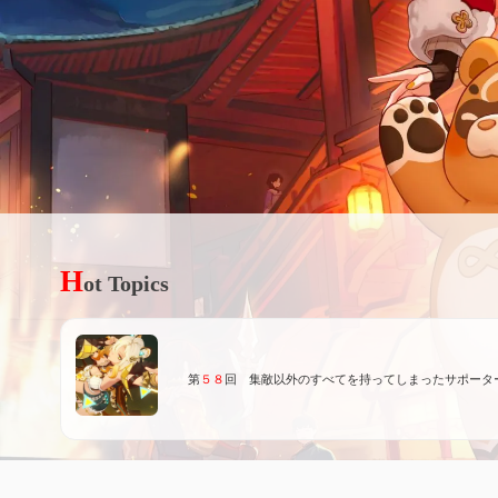
H
ot Topics
第
５８
回 集敵以外のすべてを持ってしまったサポータ