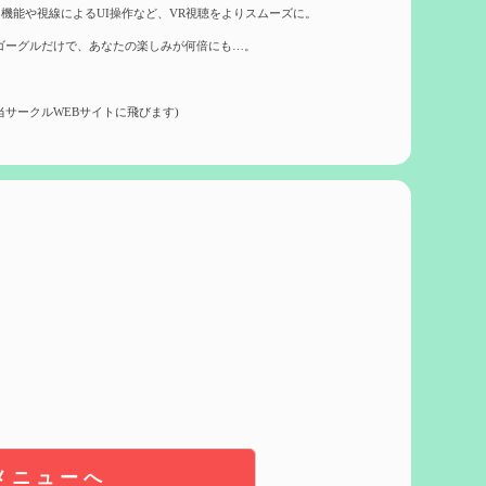
機能や視線によるUI操作など、VR視聴をよりスムーズに。
ゴーグルだけで、あなたの楽しみが何倍にも…。
当サークルWEBサイトに飛びます)
メニューへ