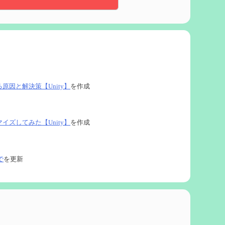
る原因と解決策【Unity】
を作成
タマイズしてみた【Unity】
を作成
で
を更新
ネタなど【2凸まで】
を作成