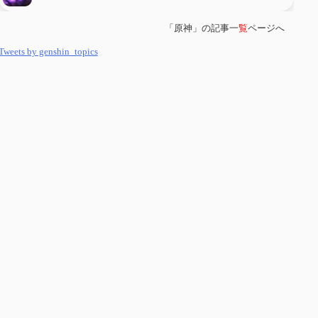
「原神」の記事一
覧
ページへ
第
５８
回 集敵以外のすべてを持ってしまったサポーターシロネンの解説
【2凸まで】
Tweets by genshin_topics
第
５７
回 アチーブメント「対決者・１」を手に入れたい
第
５６
回 ムアラニの簡易解説と使用感など【0~1凸】
第
５５
回 【無凸無モチ】エミリエを使ってみた感想
第
５４
回 召使(アルレッキーノ)の基本性能と3凸まで
第
５３
回 閑雲・放浪者・夜蘭の探索性能 それぞれの強みなど
第
５２
回 璃月精鋭狩ルート【沈玉の谷編】