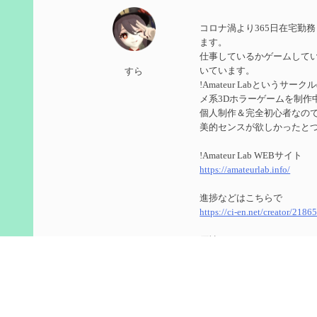
第５９回 アチーブメント「対決者・２」を手に入
コロナ渦より365日在宅勤
2024/10/13
ます。
仕事しているかゲームして
第５８回 集敵以外のすべてを持ってしまったサポ
いています。
すら
!Amateur Labというサ
2024/09/02
メ系3Dホラーゲームを制作
第５７回 アチーブメント「対決者・１」を手に入
個人制作＆完全初心者なのでUn
美的センスが欲しかったと
2024/09/02
!Amateur Lab WEBサイト
第５６回 ムアラニの簡易解説と使用感など【0~1
https://amateurlab.info/
2024/08/11
進捗などはこちらで
https://ci-en.net/creator/2186
第５５回 【無凸無モチ】エミリエを使ってみた感
原神
2024/06/26
ID ： 800266104(8566848
第４９回 フリーナの簡易性能紹介とテンションに
ゲーム内で絡んでくれたら
2024/05/12
今更ながらTwitterのアカ
https://twitter.com/genshin_to
第５４回 召使(アルレッキーノ)の基本性能と3凸ま