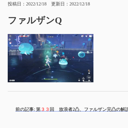
投稿日：2022/12/18 更新日：2022/12/18
ファルザンQ
投
前の記事:
第
３３
回 放浪者2凸、ファルザン完凸の解
稿