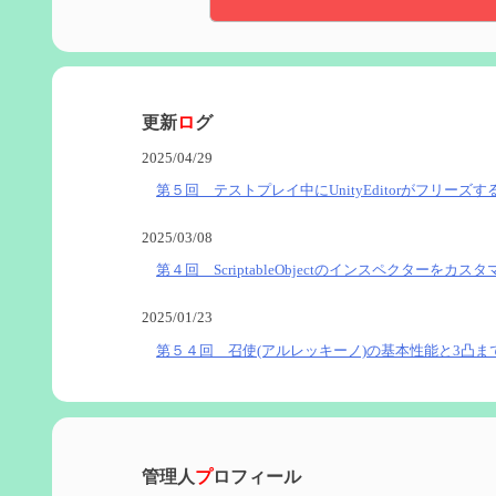
更新
ロ
グ
2025/04/29
第５回 テストプレイ中にUnityEditorがフリーズす
2025/03/08
第４回 ScriptableObjectのインスペクターをカス
2025/01/23
第５４回 召使(アルレッキーノ)の基本性能と3凸ま
2025/01/04
第６０回 炎神マーヴィカの性能、探索における小
管理人
プ
ロフィール
2024/11/21