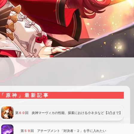
「原神」最新記事
第
６０
回 炎神マーヴィカの性能、探索における小ネタなど【2凸まで】
第
５９
回 アチーブメント「対決者・２」を手に入れたい