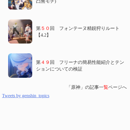
凸無モチ)
第
５０
回 フォンテーヌ精鋭狩りルート
【4.2】
第
４９
回 フリーナの簡易性能紹介とテン
ションについての検証
「原神」の記事一
覧
ページへ
Tweets by genshin_topics