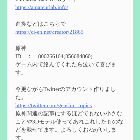
2024/05/11
https://amateurlab.info/
2024度FallOut4 カスタムフォロワーCharlott
eを3BBB化してみた
を作成
進捗などはこちらで
2024/04/26
https://ci-en.net/creator/21865
第５４回 召使(アルレッキーノ)の基本性
能と3凸まで
を作成
原神
2024/04/03
ID ： 800266104(856684860)
第４８回 ヌヴィレットの性能と凸比較
を
ゲーム内で絡んでくれたら泣いて喜びま
更新
す。
2024/2/10
第５３回 閑雲・放浪者・夜蘭の探索性
今更ながらTwitterのアカウント作りまし
能 それぞれの強みなど
を作成
た。
2024/2/04
https://twitter.com/genshin_topics
第５２回 璃月精鋭狩ルート【沈玉の谷
編】
を作成
原神関連の記事にするほどでもない小さな
2024/1/25
ことや3Dモデル使ってあれこれしたものな
どを載せてます。よろしくおねがいしま
Ultimate Trainerの使い方【RE2】
を作成
す。
2024/1/23