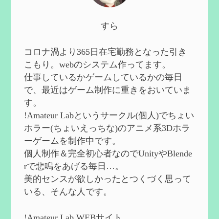
2024/10/13
第５８回 集敵以外のすべてを持ってしま
すら
ったサポーターシロネンの解説【2凸ま
で】
を作成
2024/09/02
コロナ渦より365日在宅勤務となった引き
第５７回 アチーブメント「対決者・１」
こもり。webのシステム作ってます。
を手に入れたい
を作成
仕事しているかゲームしているかの毎日
2024/09/02
で、最近はゲーム制作に重きをおいていま
第５６回 ムアラニの簡易解説と使用感な
す。
ど【0~1凸】
を作成
!Amateur Labというサークル(個人)でちょい
2024/08/11
ホラー(ちょいえっちな)のアニメ系3Dホラ
第５５回 【無凸無モチ】エミリエを使っ
ーゲームを制作中です。
てみた感想
を作成
個人制作＆完全初心者なのでUnityやBlende
2024/06/26
rで悲鳴をあげる毎日…。
第４９回 フリーナの簡易性能紹介とテン
美的センスが欲しかったとつくづく思って
ションについての検証
を更新
いる、そんな人です。
2024/05/12
第５４回 召使(アルレッキーノ)の基本性
能と3凸まで
を更新
!Amateur Lab WEBサイト