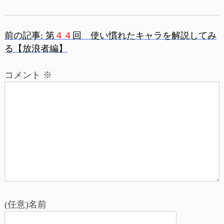
前の記事:
第
４４
回 使い慣れたキャラを解説してみ
投
る【放浪者編】
稿
コメント
※
ナ
ビ
ゲ
ー
シ
ョ
(任意)名前
ン