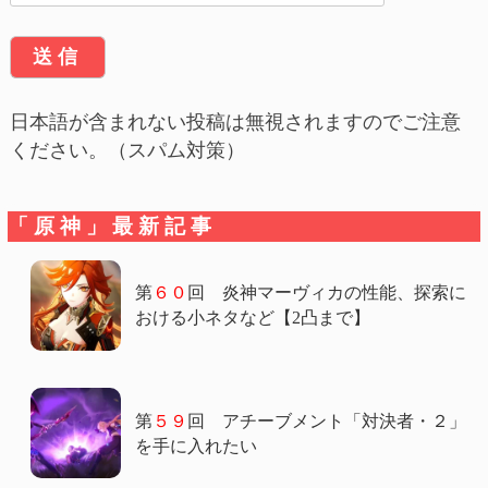
日本語が含まれない投稿は無視されますのでご注意
ください。（スパム対策）
「原神」最新記事
第
６０
回 炎神マーヴィカの性能、探索に
おける小ネタなど【2凸まで】
第
５９
回 アチーブメント「対決者・２」
を手に入れたい