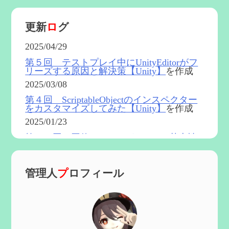
更新
ロ
グ
2025/04/29
第５回 テストプレイ中にUnityEditorがフ
リーズする原因と解決策【Unity】
を作成
2025/03/08
第４回 ScriptableObjectのインスペクター
をカスタマイズしてみた【Unity】
を作成
2025/01/23
第５４回 召使(アルレッキーノ)の基本性
能と3凸まで
を更新
2025/01/04
管理人
プ
ロフィール
第６０回 炎神マーヴィカの性能、探索に
おける小ネタなど【2凸まで】
を作成
2024/11/21
第５９回 アチーブメント「対決者・２」
を手に入れたい
を作成