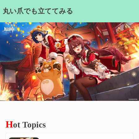
Skip
丸い爪でも立ててみる
to
content
H
ot Topics