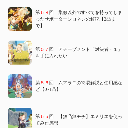
第
５８
回 集敵以外のすべてを持ってしま
ったサポーターシロネンの解説【2凸ま
で】
第
５７
回 アチーブメント「対決者・１」
を手に入れたい
第
５６
回 ムアラニの簡易解説と使用感な
ど【0~1凸】
第
５５
回 【無凸無モチ】エミリエを使っ
てみた感想