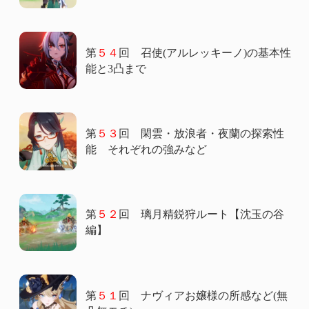
第
５４
回 召使(アルレッキーノ)の基本性
能と3凸まで
第
５３
回 閑雲・放浪者・夜蘭の探索性
能 それぞれの強みなど
第
５２
回 璃月精鋭狩ルート【沈玉の谷
編】
第
５１
回 ナヴィアお嬢様の所感など(無