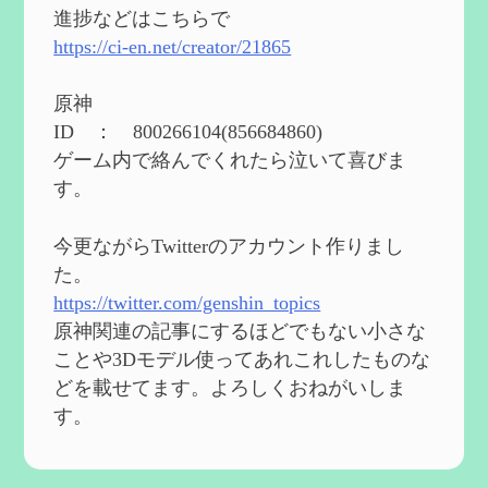
eを3BBB化してみた
を作成
進捗などはこちらで
2024/04/26
https://ci-en.net/creator/21865
第５４回 召使(アルレッキーノ)の基本性
能と3凸まで
を作成
原神
2024/04/03
ID ： 800266104(856684860)
第４８回 ヌヴィレットの性能と凸比較
を
ゲーム内で絡んでくれたら泣いて喜びま
更新
す。
2024/2/10
第５３回 閑雲・放浪者・夜蘭の探索性
今更ながらTwitterのアカウント作りまし
能 それぞれの強みなど
を作成
た。
2024/2/04
https://twitter.com/genshin_topics
第５２回 璃月精鋭狩ルート【沈玉の谷
編】
を作成
原神関連の記事にするほどでもない小さな
2024/1/25
ことや3Dモデル使ってあれこれしたものな
どを載せてます。よろしくおねがいしま
Ultimate Trainerの使い方【RE2】
を作成
す。
2024/1/23
MODを使ってキャラクターの衣装を変更し
てみよう【RE2】
を作成