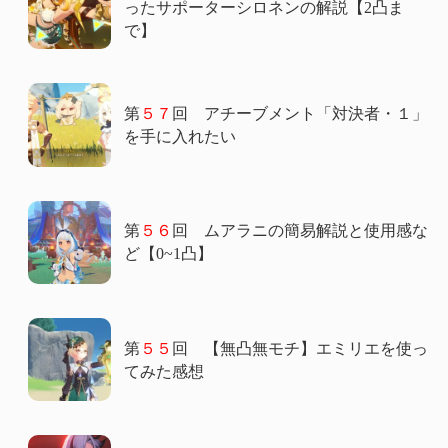
ったサポーターシロネンの解説【2凸ま
で】
第
５７
回 アチーブメント「対決者・１」
を手に入れたい
第
５６
回 ムアラニの簡易解説と使用感な
ど【0~1凸】
第
５５
回 【無凸無モチ】エミリエを使っ
てみた感想