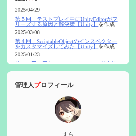
2025/04/29
第５回 テストプレイ中にUnityEditorがフ
リーズする原因と解決策【Unity】
を作成
2025/03/08
第４回 ScriptableObjectのインスペクター
をカスタマイズしてみた【Unity】
を作成
2025/01/23
第５４回 召使(アルレッキーノ)の基本性
能と3凸まで
を更新
2025/01/04
管理人
プ
ロフィール
第６０回 炎神マーヴィカの性能、探索に
おける小ネタなど【2凸まで】
を作成
2024/11/21
第５９回 アチーブメント「対決者・２」
を手に入れたい
を作成
2024/10/13
第５８回 集敵以外のすべてを持ってしま
すら
ったサポーターシロネンの解説【2凸ま