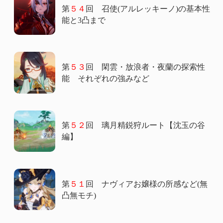
第
５４
回 召使(アルレッキーノ)の基本性
能と3凸まで
第
５３
回 閑雲・放浪者・夜蘭の探索性
能 それぞれの強みなど
第
５２
回 璃月精鋭狩ルート【沈玉の谷
編】
第
５１
回 ナヴィアお嬢様の所感など(無
凸無モチ)