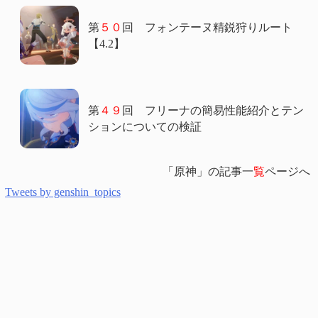
第
５０
回 フォンテーヌ精鋭狩りルート
【4.2】
第
４９
回 フリーナの簡易性能紹介とテン
ションについての検証
「原神」の記事一
覧
ページへ
Tweets by genshin_topics