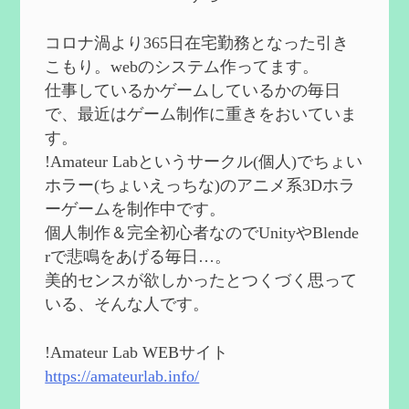
で】
を作成
2024/09/02
コロナ渦より365日在宅勤務となった引き
第５７回 アチーブメント「対決者・１」
こもり。webのシステム作ってます。
を手に入れたい
を作成
仕事しているかゲームしているかの毎日
2024/09/02
で、最近はゲーム制作に重きをおいていま
第５６回 ムアラニの簡易解説と使用感な
す。
ど【0~1凸】
を作成
!Amateur Labというサークル(個人)でちょい
2024/08/11
ホラー(ちょいえっちな)のアニメ系3Dホラ
第５５回 【無凸無モチ】エミリエを使っ
ーゲームを制作中です。
てみた感想
を作成
個人制作＆完全初心者なのでUnityやBlende
2024/06/26
rで悲鳴をあげる毎日…。
第４９回 フリーナの簡易性能紹介とテン
美的センスが欲しかったとつくづく思って
ションについての検証
を更新
いる、そんな人です。
2024/05/12
第５４回 召使(アルレッキーノ)の基本性
能と3凸まで
を更新
!Amateur Lab WEBサイト
2024/05/11
https://amateurlab.info/
2024度FallOut4 カスタムフォロワーCharlott