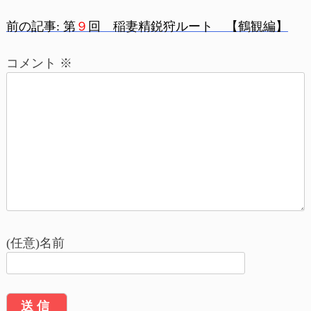
前の記事:
第
９
回 稲妻精鋭狩ルート 【鶴観編】
投
コメント
※
稿
ナ
ビ
ゲ
ー
シ
ョ
(任意)名前
ン