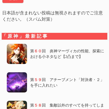
日本語が含まれない投稿は無視されますのでご注意
ください。（スパム対策）
「原神」最新記事
第
６０
回 炎神マーヴィカの性能、探索に
おける小ネタなど【2凸まで】
第
５９
回 アチーブメント「対決者・２」
を手に入れたい
第
５８
回 集敵以外のすべてを持ってしま