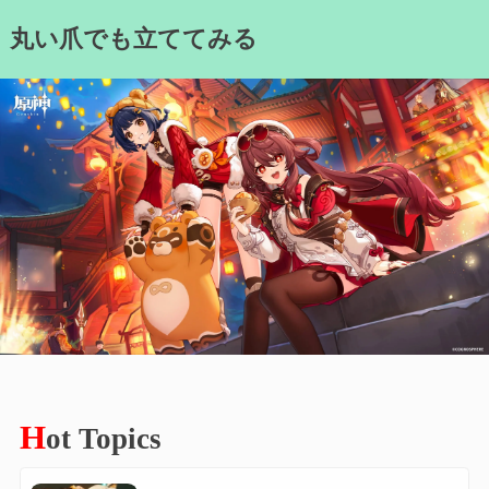
Skip
丸い爪でも立ててみる
to
content
H
ot Topics