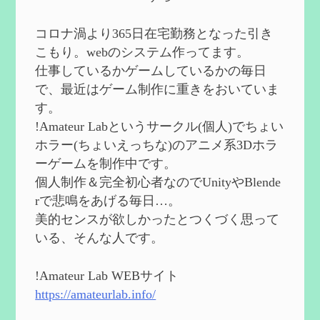
で】
を作成
2024/09/02
コロナ渦より365日在宅勤務となった引き
第５７回 アチーブメント「対決者・１」
こもり。webのシステム作ってます。
を手に入れたい
を作成
仕事しているかゲームしているかの毎日
2024/09/02
で、最近はゲーム制作に重きをおいていま
第５６回 ムアラニの簡易解説と使用感な
す。
ど【0~1凸】
を作成
!Amateur Labというサークル(個人)でちょい
2024/08/11
ホラー(ちょいえっちな)のアニメ系3Dホラ
第５５回 【無凸無モチ】エミリエを使っ
ーゲームを制作中です。
てみた感想
を作成
個人制作＆完全初心者なのでUnityやBlende
2024/06/26
rで悲鳴をあげる毎日…。
第４９回 フリーナの簡易性能紹介とテン
美的センスが欲しかったとつくづく思って
ションについての検証
を更新
いる、そんな人です。
2024/05/12
第５４回 召使(アルレッキーノ)の基本性
能と3凸まで
を更新
!Amateur Lab WEBサイト
2024/05/11
https://amateurlab.info/
2024度FallOut4 カスタムフォロワーCharlott