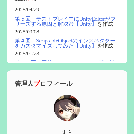
2025/04/29
第５回 テストプレイ中にUnityEditorがフ
リーズする原因と解決策【Unity】
を作成
2025/03/08
第４回 ScriptableObjectのインスペクター
をカスタマイズしてみた【Unity】
を作成
2025/01/23
第５４回 召使(アルレッキーノ)の基本性
能と3凸まで
を更新
2025/01/04
管理人
プ
ロフィール
第６０回 炎神マーヴィカの性能、探索に
おける小ネタなど【2凸まで】
を作成
2024/11/21
第５９回 アチーブメント「対決者・２」
を手に入れたい
を作成
2024/10/13
第５８回 集敵以外のすべてを持ってしま
すら
ったサポーターシロネンの解説【2凸ま