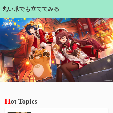
Skip
丸い爪でも立ててみる
to
content
H
ot Topics