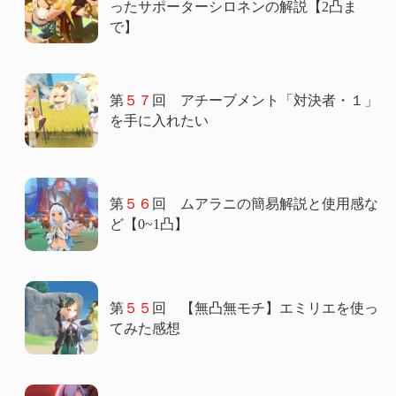
ったサポーターシロネンの解説【2凸ま
で】
第
５７
回 アチーブメント「対決者・１」
を手に入れたい
第
５６
回 ムアラニの簡易解説と使用感な
ど【0~1凸】
第
５５
回 【無凸無モチ】エミリエを使っ
てみた感想