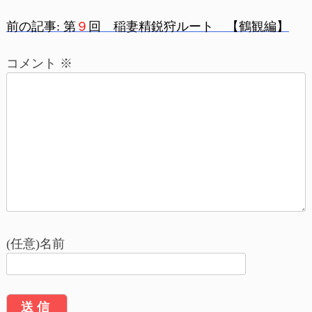
前の記事:
第
９
回 稲妻精鋭狩ルート 【鶴観編】
投
コメント
※
稿
ナ
ビ
ゲ
ー
シ
ョ
(任意)名前
ン