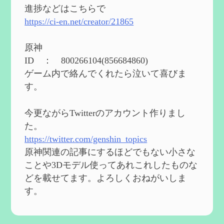
eを3BBB化してみた
を作成
進捗などはこちらで
2024/04/26
https://ci-en.net/creator/21865
第５４回 召使(アルレッキーノ)の基本性
能と3凸まで
を作成
原神
2024/04/03
ID ： 800266104(856684860)
第４８回 ヌヴィレットの性能と凸比較
を
ゲーム内で絡んでくれたら泣いて喜びま
更新
す。
2024/2/10
第５３回 閑雲・放浪者・夜蘭の探索性
今更ながらTwitterのアカウント作りまし
能 それぞれの強みなど
を作成
た。
2024/2/04
https://twitter.com/genshin_topics
第５２回 璃月精鋭狩ルート【沈玉の谷
編】
を作成
原神関連の記事にするほどでもない小さな
2024/1/25
ことや3Dモデル使ってあれこれしたものな
どを載せてます。よろしくおねがいしま
Ultimate Trainerの使い方【RE2】
を作成
す。
2024/1/23
MODを使ってキャラクターの衣装を変更し
てみよう【RE2】
を作成