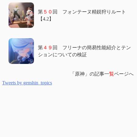
第
５０
回 フォンテーヌ精鋭狩りルート
【4.2】
第
４９
回 フリーナの簡易性能紹介とテン
ションについての検証
「原神」の記事一
覧
ページへ
Tweets by genshin_topics