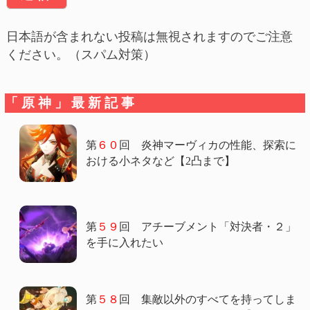
日本語が含まれない投稿は無視されますのでご注意
ください。（スパム対策）
「原神」最新記事
第
６０
回 炎神マーヴィカの性能、探索に
おける小ネタなど【2凸まで】
第
５９
回 アチーブメント「対決者・２」
を手に入れたい
第
５８
回 集敵以外のすべてを持ってしま