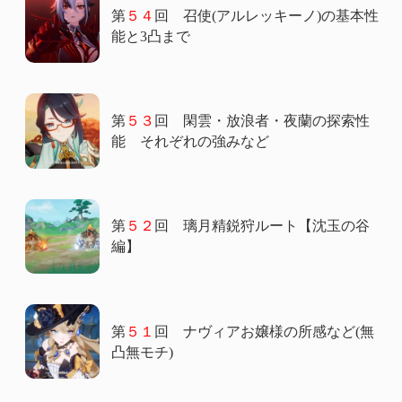
第
５４
回 召使(アルレッキーノ)の基本性
能と3凸まで
第
５３
回 閑雲・放浪者・夜蘭の探索性
能 それぞれの強みなど
第
５２
回 璃月精鋭狩ルート【沈玉の谷
編】
第
５１
回 ナヴィアお嬢様の所感など(無
凸無モチ)