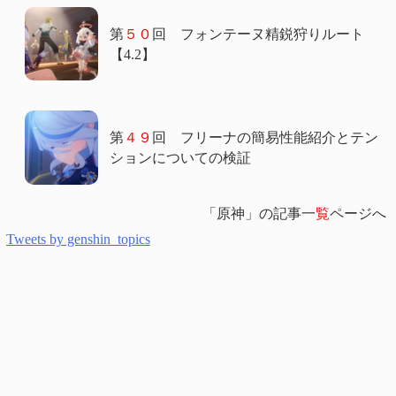
第
５０
回 フォンテーヌ精鋭狩りルート
【4.2】
第
４９
回 フリーナの簡易性能紹介とテン
ションについての検証
「原神」の記事一
覧
ページへ
Tweets by genshin_topics