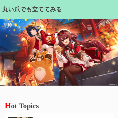
Skip
丸い爪でも立ててみる
to
content
H
ot Topics