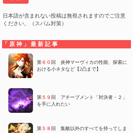
日本語が含まれない投稿は無視されますのでご注意
ください。（スパム対策）
「原神」最新記事
第
６０
回 炎神マーヴィカの性能、探索に
おける小ネタなど【2凸まで】
第
５９
回 アチーブメント「対決者・２」
を手に入れたい
第
５８
回 集敵以外のすべてを持ってしま