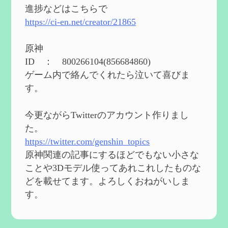
eを3BBB化してみた
を作成
進捗などはこちらで
2024/04/26
https://ci-en.net/creator/21865
第５４回 召使(アルレッキーノ)の基本性
能と3凸まで
を作成
原神
2024/04/03
ID ： 800266104(856684860)
第４８回 ヌヴィレットの性能と凸比較
を
ゲーム内で絡んでくれたら泣いて喜びま
更新
す。
2024/2/10
第５３回 閑雲・放浪者・夜蘭の探索性
今更ながらTwitterのアカウント作りまし
能 それぞれの強みなど
を作成
た。
2024/2/04
https://twitter.com/genshin_topics
第５２回 璃月精鋭狩ルート【沈玉の谷
編】
を作成
原神関連の記事にするほどでもない小さな
2024/1/25
ことや3Dモデル使ってあれこれしたものな
どを載せてます。よろしくおねがいしま
Ultimate Trainerの使い方【RE2】
を作成
す。
2024/1/23
MODを使ってキャラクターの衣装を変更し
てみよう【RE2】
を作成