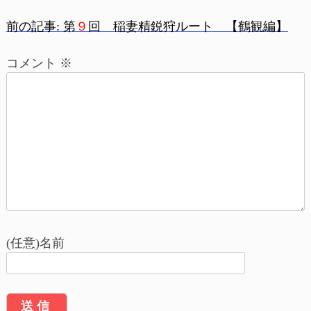
前の記事:
第
９
回 稲妻精鋭狩ルート 【鶴観編】
投
コメント
※
稿
ナ
ビ
ゲ
ー
シ
ョ
(任意)名前
ン