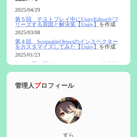
2025/04/29
第５回 テストプレイ中にUnityEditorがフ
リーズする原因と解決策【Unity】
を作成
2025/03/08
第４回 ScriptableObjectのインスペクター
をカスタマイズしてみた【Unity】
を作成
2025/01/23
第５４回 召使(アルレッキーノ)の基本性
能と3凸まで
を更新
2025/01/04
管理人
プ
ロフィール
第６０回 炎神マーヴィカの性能、探索に
おける小ネタなど【2凸まで】
を作成
2024/11/21
第５９回 アチーブメント「対決者・２」
を手に入れたい
を作成
2024/10/13
第５８回 集敵以外のすべてを持ってしま
すら
ったサポーターシロネンの解説【2凸ま