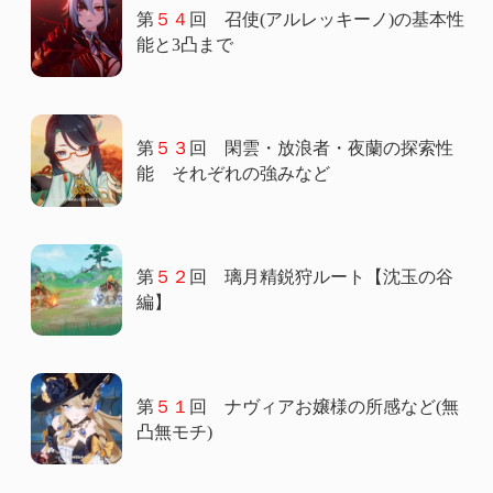
第
５４
回 召使(アルレッキーノ)の基本性
能と3凸まで
第
５３
回 閑雲・放浪者・夜蘭の探索性
能 それぞれの強みなど
第
５２
回 璃月精鋭狩ルート【沈玉の谷
編】
第
５１
回 ナヴィアお嬢様の所感など(無
凸無モチ)