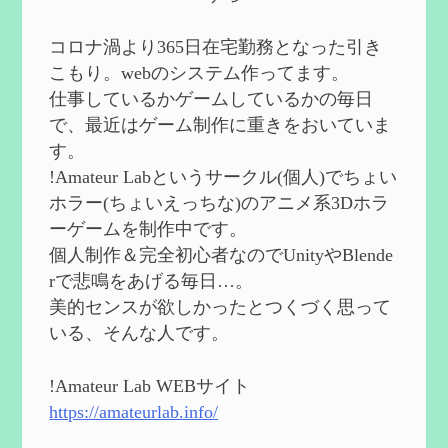
で】
を作成
2024/09/02
コロナ渦より365日在宅勤務となった引き
第５７回 アチーブメント「対決者・１」
こもり。webのシステム作ってます。
を手に入れたい
を作成
仕事しているかゲームしているかの毎日
2024/09/02
で、最近はゲーム制作に重きをおいていま
第５６回 ムアラニの簡易解説と使用感な
す。
ど【0~1凸】
を作成
!Amateur Labというサークル(個人)でちょい
2024/08/11
ホラー(ちょいえっちな)のアニメ系3Dホラ
第５５回 【無凸無モチ】エミリエを使っ
ーゲームを制作中です。
てみた感想
を作成
個人制作＆完全初心者なのでUnityやBlende
2024/06/26
rで悲鳴をあげる毎日…。
第４９回 フリーナの簡易性能紹介とテン
美的センスが欲しかったとつくづく思って
ションについての検証
を更新
いる、そんな人です。
2024/05/12
第５４回 召使(アルレッキーノ)の基本性
能と3凸まで
を更新
!Amateur Lab WEBサイト
2024/05/11
https://amateurlab.info/
2024度FallOut4 カスタムフォロワーCharlott