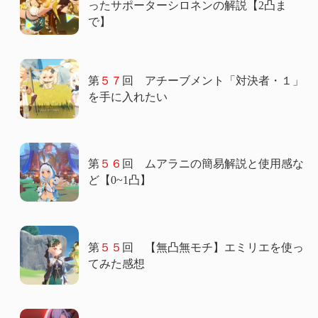
ったサポーターシロネンの解説【2凸ま
で】
第
５７
回 アチーブメント「対決者・１」
を手に入れたい
第
５６
回 ムアラニの簡易解説と使用感な
ど【0~1凸】
第
５５
回 【無凸無モチ】エミリエを使っ
てみた感想