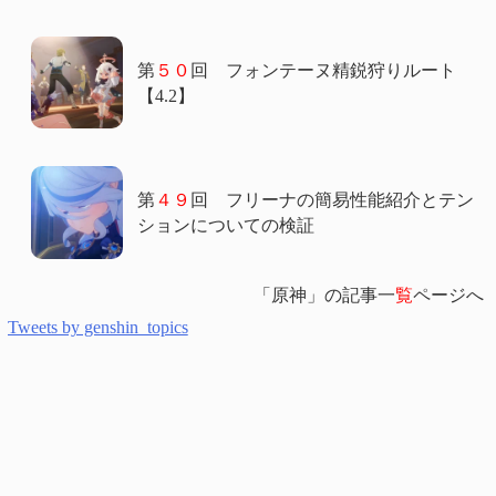
第
５０
回 フォンテーヌ精鋭狩りルート
【4.2】
第
４９
回 フリーナの簡易性能紹介とテン
ションについての検証
「原神」の記事一
覧
ページへ
Tweets by genshin_topics