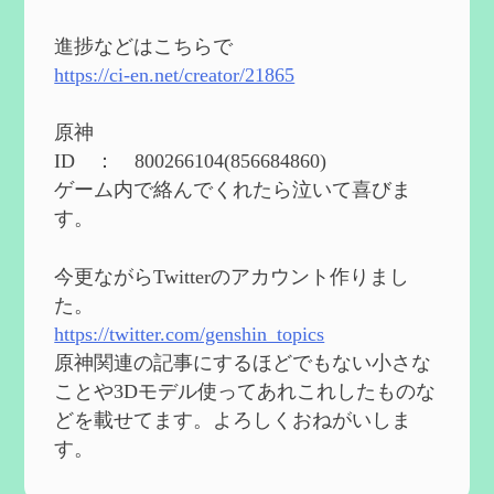
2024度FallOut4 カスタムフォロワーCharlott
eを3BBB化してみた
を作成
進捗などはこちらで
2024/04/26
https://ci-en.net/creator/21865
第５４回 召使(アルレッキーノ)の基本性
能と3凸まで
を作成
原神
2024/04/03
ID ： 800266104(856684860)
第４８回 ヌヴィレットの性能と凸比較
を
ゲーム内で絡んでくれたら泣いて喜びま
更新
す。
2024/2/10
第５３回 閑雲・放浪者・夜蘭の探索性
今更ながらTwitterのアカウント作りまし
能 それぞれの強みなど
を作成
た。
2024/2/04
https://twitter.com/genshin_topics
第５２回 璃月精鋭狩ルート【沈玉の谷
編】
を作成
原神関連の記事にするほどでもない小さな
2024/1/25
ことや3Dモデル使ってあれこれしたものな
どを載せてます。よろしくおねがいしま
Ultimate Trainerの使い方【RE2】
を作成
す。
2024/1/23
MODを使ってキャラクターの衣装を変更し