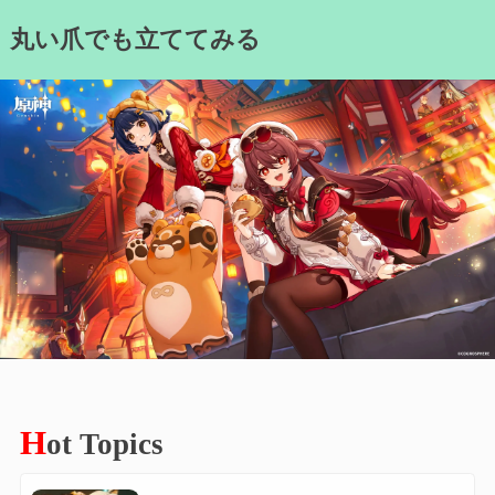
Skip
丸い爪でも立ててみる
to
content
H
ot Topics