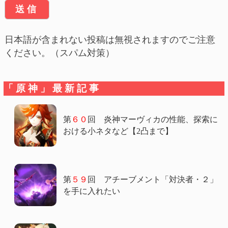
日本語が含まれない投稿は無視されますのでご注意
ください。（スパム対策）
「原神」最新記事
第
６０
回 炎神マーヴィカの性能、探索に
おける小ネタなど【2凸まで】
第
５９
回 アチーブメント「対決者・２」
を手に入れたい