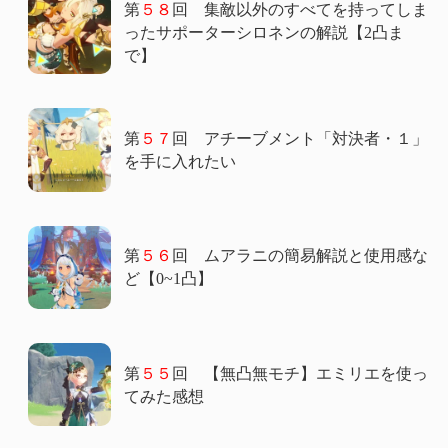
第
５８
回 集敵以外のすべてを持ってしま
ったサポーターシロネンの解説【2凸ま
で】
第
５７
回 アチーブメント「対決者・１」
を手に入れたい
第
５６
回 ムアラニの簡易解説と使用感な
ど【0~1凸】
第
５５
回 【無凸無モチ】エミリエを使っ
てみた感想