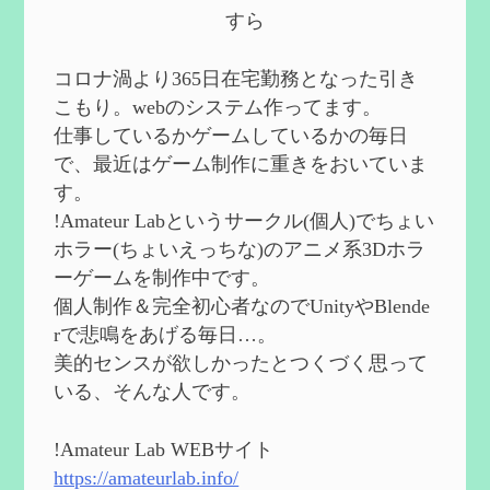
第５８回 集敵以外のすべてを持ってしま
すら
ったサポーターシロネンの解説【2凸ま
で】
を作成
2024/09/02
コロナ渦より365日在宅勤務となった引き
第５７回 アチーブメント「対決者・１」
こもり。webのシステム作ってます。
を手に入れたい
を作成
仕事しているかゲームしているかの毎日
2024/09/02
で、最近はゲーム制作に重きをおいていま
第５６回 ムアラニの簡易解説と使用感な
す。
ど【0~1凸】
を作成
!Amateur Labというサークル(個人)でちょい
2024/08/11
ホラー(ちょいえっちな)のアニメ系3Dホラ
第５５回 【無凸無モチ】エミリエを使っ
ーゲームを制作中です。
てみた感想
を作成
個人制作＆完全初心者なのでUnityやBlende
2024/06/26
rで悲鳴をあげる毎日…。
第４９回 フリーナの簡易性能紹介とテン
美的センスが欲しかったとつくづく思って
ションについての検証
を更新
いる、そんな人です。
2024/05/12
第５４回 召使(アルレッキーノ)の基本性
能と3凸まで
を更新
!Amateur Lab WEBサイト
2024/05/11
https://amateurlab.info/