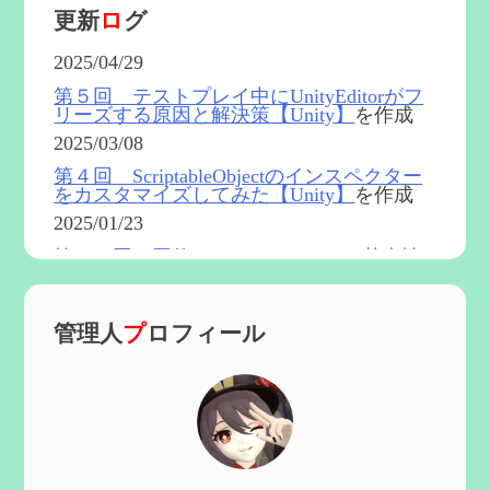
更新
ロ
グ
2025/04/29
第５回 テストプレイ中にUnityEditorがフ
リーズする原因と解決策【Unity】
を作成
2025/03/08
第４回 ScriptableObjectのインスペクター
をカスタマイズしてみた【Unity】
を作成
2025/01/23
第５４回 召使(アルレッキーノ)の基本性
能と3凸まで
を更新
2025/01/04
管理人
プ
ロフィール
第６０回 炎神マーヴィカの性能、探索に
おける小ネタなど【2凸まで】
を作成
2024/11/21
第５９回 アチーブメント「対決者・２」
を手に入れたい
を作成
2024/10/13