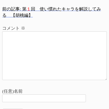
前の記事:
第
１
回 使い慣れたキャラを解説してみ
投
る 【胡桃編】
稿
コメント
※
ナ
ビ
ゲ
ー
シ
ョ
(任意)名前
ン