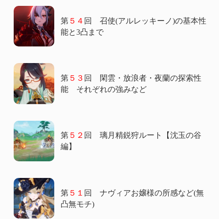
第
５４
回 召使(アルレッキーノ)の基本性
能と3凸まで
第
５３
回 閑雲・放浪者・夜蘭の探索性
能 それぞれの強みなど
第
５２
回 璃月精鋭狩ルート【沈玉の谷
編】
第
５１
回 ナヴィアお嬢様の所感など(無
凸無モチ)