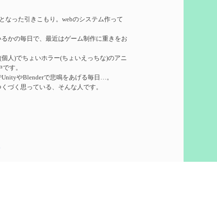
れたい
を作成
務となった引きこもり。webのシステム作って
いるかの毎日で、最近はゲーム制作に重きをお
ーターシロネンの解説【2凸まで】
を作成
ークル(個人)でちょいホラー(ちょいえっちな)のアニ
中です。
れたい
を作成
ityやBlenderで悲鳴をあげる毎日…。
つくづく思っている、そんな人です。
凸】
を作成
5
想
を作成
60)
ついての検証
を更新
泣いて喜びます。
ウント作りました。
pics
で
を更新