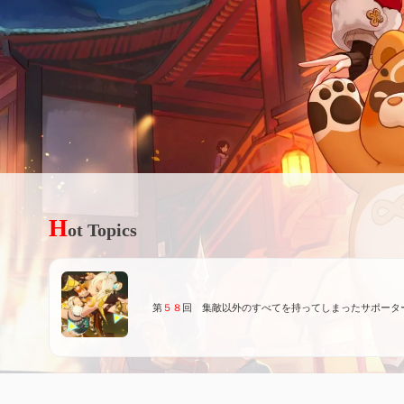
H
ot Topics
第
５８
回 集敵以外のすべてを持ってしまったサポータ