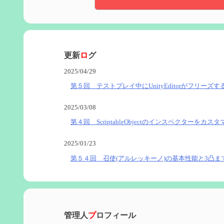
更新
ロ
グ
2025/04/29
第５回 テストプレイ中にUnityEditorがフリーズす
2025/03/08
第４回 ScriptableObjectのインスペクターをカス
2025/01/23
第５４回 召使(アルレッキーノ)の基本性能と3凸ま
2025/01/04
第６０回 炎神マーヴィカの性能、探索における小
管理人
プ
ロフィール
2024/11/21