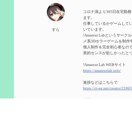
第５９回 アチーブメント「対決者・２」を手に入
コロナ渦より365日在宅勤
2024/10/13
ます。
仕事しているかゲームして
第５８回 集敵以外のすべてを持ってしまったサポ
いています。
すら
!Amateur Labというサ
2024/09/02
メ系3Dホラーゲームを制作
第５７回 アチーブメント「対決者・１」を手に入
個人制作＆完全初心者なのでUn
美的センスが欲しかったと
2024/09/02
!Amateur Lab WEBサイト
第５６回 ムアラニの簡易解説と使用感など【0~1
https://amateurlab.info/
2024/08/11
進捗などはこちらで
https://ci-en.net/creator/2186
第５５回 【無凸無モチ】エミリエを使ってみた感
原神
2024/06/26
ID ： 800266104(8566848
第４９回 フリーナの簡易性能紹介とテンションに
ゲーム内で絡んでくれたら
2024/05/12
今更ながらTwitterのアカ
https://twitter.com/genshin_to
第５４回 召使(アルレッキーノ)の基本性能と3凸ま