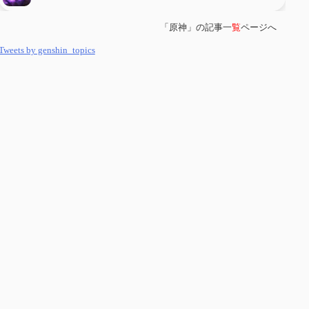
「原神」の記事一
覧
ページへ
第
５８
回 集敵以外のすべてを持ってしまったサポーターシロネンの解説
【2凸まで】
Tweets by genshin_topics
第
５７
回 アチーブメント「対決者・１」を手に入れたい
第
５６
回 ムアラニの簡易解説と使用感など【0~1凸】
第
５５
回 【無凸無モチ】エミリエを使ってみた感想
第
５４
回 召使(アルレッキーノ)の基本性能と3凸まで
第
５３
回 閑雲・放浪者・夜蘭の探索性能 それぞれの強みなど
第
５２
回 璃月精鋭狩ルート【沈玉の谷編】