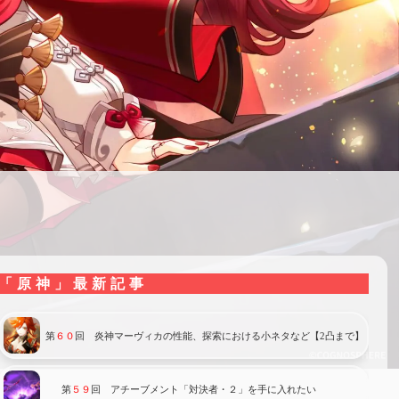
「原神」最新記事
第
６０
回 炎神マーヴィカの性能、探索における小ネタなど【2凸まで】
第
５９
回 アチーブメント「対決者・２」を手に入れたい