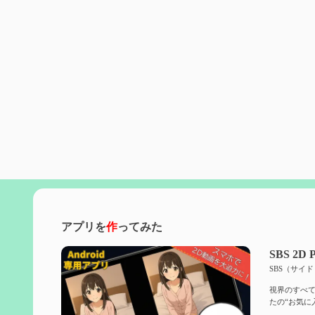
アプリを
作
ってみた
SBS 2D P
SBS（サイ
視界のすべて
たの“お気に