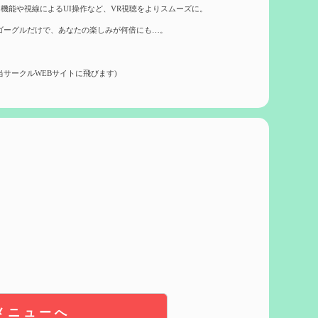
機能や視線によるUI操作など、VR視聴をよりスムーズに。
ゴーグルだけで、あなたの楽しみが何倍にも…。
当サークルWEBサイトに飛びます)
メニューへ