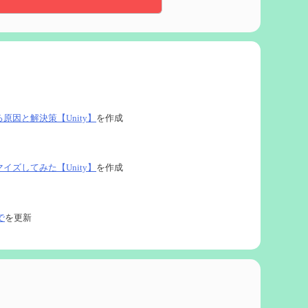
る原因と解決策【Unity】
を作成
タマイズしてみた【Unity】
を作成
で
を更新
ネタなど【2凸まで】
を作成