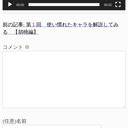
00:00
00:02
前の記事:
第
１
回 使い慣れたキャラを解説してみ
投
る 【胡桃編】
稿
コメント
※
ナ
ビ
ゲ
ー
シ
ョ
(任意)名前
ン