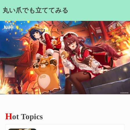
Skip
丸い爪でも立ててみる
to
content
H
ot Topics