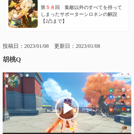
第
５８
回 集敵以外のすべてを持って
しまったサポーターシロネンの解説
【2凸まで】
投稿日：2023/01/08 更新日：2023/01/08
胡桃Q
動
画
プ
レ
ー
ヤ
ー