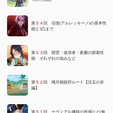
第
５４
回 召使(アルレッキーノ)の基本性
能と3凸まで
第
５３
回 閑雲・放浪者・夜蘭の探索性
能 それぞれの強みなど
第
５２
回 璃月精鋭狩ルート【沈玉の谷
編】
第
５１
回 ナヴィアお嬢様の所感など(無