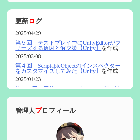
更新
ロ
グ
2025/04/29
第５回 テストプレイ中にUnityEditorがフ
リーズする原因と解決策【Unity】
を作成
2025/03/08
第４回 ScriptableObjectのインスペクター
をカスタマイズしてみた【Unity】
を作成
2025/01/23
第５４回 召使(アルレッキーノ)の基本性
能と3凸まで
を更新
2025/01/04
管理人
プ
ロフィール
第６０回 炎神マーヴィカの性能、探索に
おける小ネタなど【2凸まで】
を作成
2024/11/21
第５９回 アチーブメント「対決者・２」
を手に入れたい
を作成