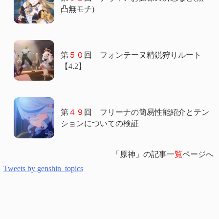
凸無モチ)
第
５０
回 フォンテーヌ精鋭狩りルート
【4.2】
第
４９
回 フリーナの簡易性能紹介とテン
ションについての検証
「原神」の記事一
覧
ページへ
Tweets by genshin_topics