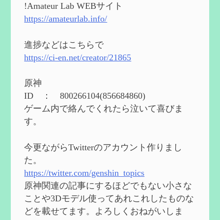
能と3凸まで
を更新
!Amateur Lab WEBサイト
2024/05/11
https://amateurlab.info/
2024度FallOut4 カスタムフォロワーCharlott
eを3BBB化してみた
を作成
進捗などはこちらで
2024/04/26
https://ci-en.net/creator/21865
第５４回 召使(アルレッキーノ)の基本性
能と3凸まで
を作成
原神
2024/04/03
ID ： 800266104(856684860)
第４８回 ヌヴィレットの性能と凸比較
を
ゲーム内で絡んでくれたら泣いて喜びま
更新
す。
2024/2/10
第５３回 閑雲・放浪者・夜蘭の探索性
今更ながらTwitterのアカウント作りまし
能 それぞれの強みなど
を作成
た。
2024/2/04
https://twitter.com/genshin_topics
第５２回 璃月精鋭狩ルート【沈玉の谷
編】
を作成
原神関連の記事にするほどでもない小さな
2024/1/25
ことや3Dモデル使ってあれこれしたものな
どを載せてます。よろしくおねがいしま
Ultimate Trainerの使い方【RE2】
を作成