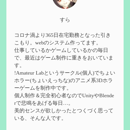
2024/10/13
第５８回 集敵以外のすべてを持ってしま
すら
ったサポーターシロネンの解説【2凸ま
で】
を作成
2024/09/02
コロナ渦より365日在宅勤務となった引き
第５７回 アチーブメント「対決者・１」
こもり。webのシステム作ってます。
を手に入れたい
を作成
仕事しているかゲームしているかの毎日
2024/09/02
で、最近はゲーム制作に重きをおいていま
第５６回 ムアラニの簡易解説と使用感な
す。
ど【0~1凸】
を作成
!Amateur Labというサークル(個人)でちょい
2024/08/11
ホラー(ちょいえっちな)のアニメ系3Dホラ
第５５回 【無凸無モチ】エミリエを使っ
ーゲームを制作中です。
てみた感想
を作成
個人制作＆完全初心者なのでUnityやBlende
2024/06/26
rで悲鳴をあげる毎日…。
第４９回 フリーナの簡易性能紹介とテン
美的センスが欲しかったとつくづく思って
ションについての検証
を更新
いる、そんな人です。
2024/05/12
第５４回 召使(アルレッキーノ)の基本性