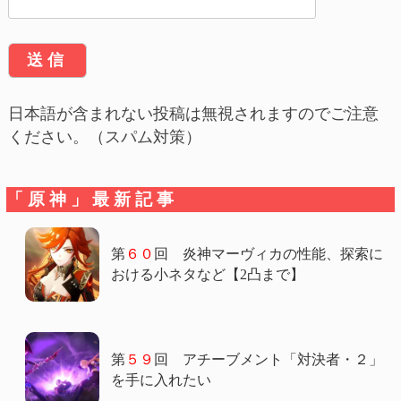
日本語が含まれない投稿は無視されますのでご注意
ください。（スパム対策）
「原神」最新記事
第
６０
回 炎神マーヴィカの性能、探索に
おける小ネタなど【2凸まで】
第
５９
回 アチーブメント「対決者・２」
を手に入れたい