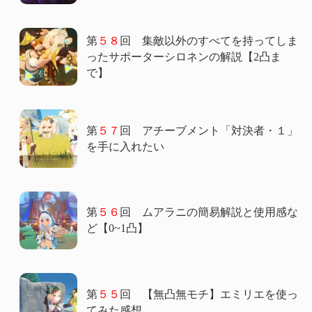
第
５８
回 集敵以外のすべてを持ってしま
ったサポーターシロネンの解説【2凸ま
で】
第
５７
回 アチーブメント「対決者・１」
を手に入れたい
第
５６
回 ムアラニの簡易解説と使用感な
ど【0~1凸】
第
５５
回 【無凸無モチ】エミリエを使っ
てみた感想