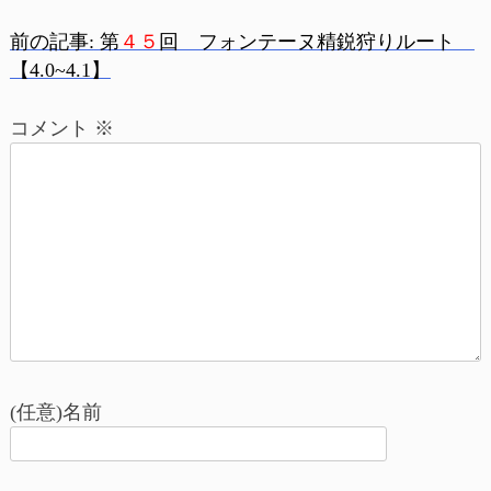
前の記事:
第
４５
回 フォンテーヌ精鋭狩りルート
投
【4.0~4.1】
稿
コメント
※
ナ
ビ
ゲ
ー
シ
ョ
(任意)名前
ン