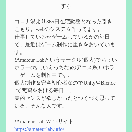
第５８回 集敵以外のすべてを持ってしま
すら
ったサポーターシロネンの解説【2凸ま
で】
を作成
2024/09/02
コロナ渦より365日在宅勤務となった引き
第５７回 アチーブメント「対決者・１」
こもり。webのシステム作ってます。
を手に入れたい
を作成
仕事しているかゲームしているかの毎日
2024/09/02
で、最近はゲーム制作に重きをおいていま
第５６回 ムアラニの簡易解説と使用感な
す。
ど【0~1凸】
を作成
!Amateur Labというサークル(個人)でちょい
2024/08/11
ホラー(ちょいえっちな)のアニメ系3Dホラ
第５５回 【無凸無モチ】エミリエを使っ
ーゲームを制作中です。
てみた感想
を作成
個人制作＆完全初心者なのでUnityやBlende
2024/06/26
rで悲鳴をあげる毎日…。
第４９回 フリーナの簡易性能紹介とテン
美的センスが欲しかったとつくづく思って
ションについての検証
を更新
いる、そんな人です。
2024/05/12
第５４回 召使(アルレッキーノ)の基本性
能と3凸まで
を更新
!Amateur Lab WEBサイト
2024/05/11
https://amateurlab.info/