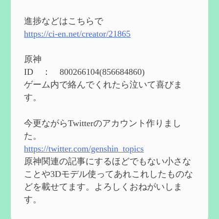
2024度FallOut4 カスタムフォロワーCharlott
eを3BBB化してみた
を作成
進捗などはこちらで
2024/04/26
https://ci-en.net/creator/21865
第５４回 召使(アルレッキーノ)の基本性
能と3凸まで
を作成
原神
2024/04/03
ID ： 800266104(856684860)
第４８回 ヌヴィレットの性能と凸比較
を
ゲーム内で絡んでくれたら泣いて喜びま
更新
す。
2024/2/10
第５３回 閑雲・放浪者・夜蘭の探索性
今更ながらTwitterのアカウント作りまし
能 それぞれの強みなど
を作成
た。
2024/2/04
https://twitter.com/genshin_topics
第５２回 璃月精鋭狩ルート【沈玉の谷
編】
を作成
原神関連の記事にするほどでもない小さな
2024/1/25
ことや3Dモデル使ってあれこれしたものな
どを載せてます。よろしくおねがいしま
Ultimate Trainerの使い方【RE2】
を作成
す。
2024/1/23
MODを使ってキャラクターの衣装を変更し