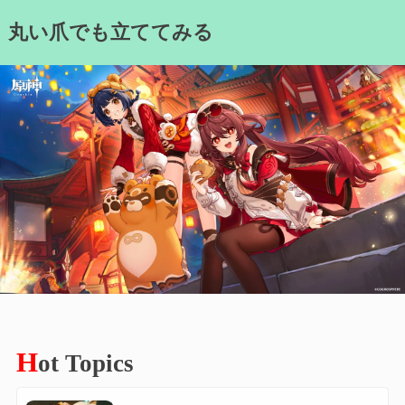
Skip
丸い爪でも立ててみる
to
content
H
ot Topics