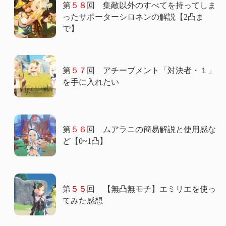
第
５８
回 集敵以外のすべてを持ってしま
ったサポーターシロネンの解説【2凸ま
で】
第
５７
回 アチーブメント「対決者・１」
を手に入れたい
第
５６
回 ムアラニの簡易解説と使用感な
ど【0~1凸】
第
５５
回 【無凸無モチ】エミリエを使っ
てみた感想