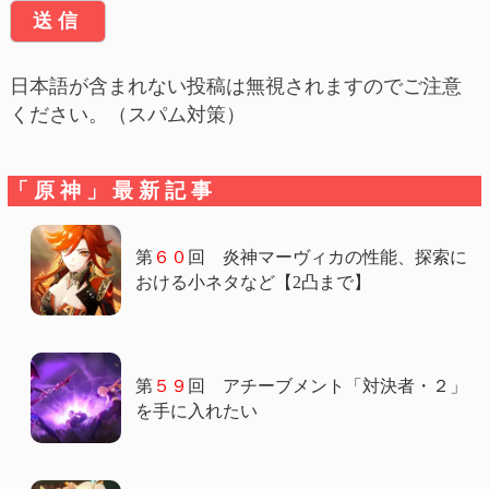
日本語が含まれない投稿は無視されますのでご注意
ください。（スパム対策）
「原神」最新記事
第
６０
回 炎神マーヴィカの性能、探索に
おける小ネタなど【2凸まで】
第
５９
回 アチーブメント「対決者・２」
を手に入れたい