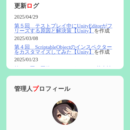
更新
ロ
グ
2025/04/29
第５回 テストプレイ中にUnityEditorがフ
リーズする原因と解決策【Unity】
を作成
2025/03/08
第４回 ScriptableObjectのインスペクター
をカスタマイズしてみた【Unity】
を作成
2025/01/23
第５４回 召使(アルレッキーノ)の基本性
能と3凸まで
を更新
2025/01/04
管理人
プ
ロフィール
第６０回 炎神マーヴィカの性能、探索に
おける小ネタなど【2凸まで】
を作成
2024/11/21
第５９回 アチーブメント「対決者・２」
を手に入れたい
を作成
2024/10/13