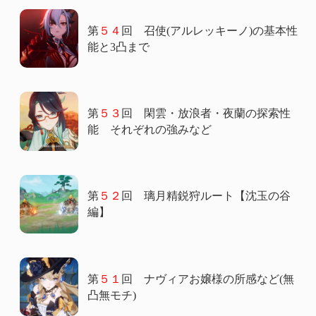
第
５４
回 召使(アルレッキーノ)の基本性
能と3凸まで
第
５３
回 閑雲・放浪者・夜蘭の探索性
能 それぞれの強みなど
第
５２
回 璃月精鋭狩ルート【沈玉の谷
編】
第
５１
回 ナヴィアお嬢様の所感など(無
凸無モチ)