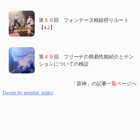
第
５０
回 フォンテーヌ精鋭狩りルート
【4.2】
第
４９
回 フリーナの簡易性能紹介とテン
ションについての検証
「原神」の記事一
覧
ページへ
Tweets by genshin_topics