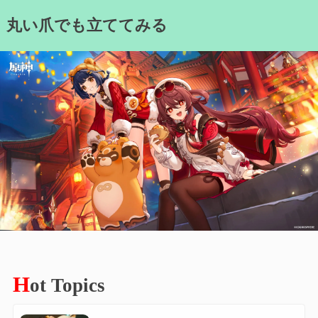
Skip
丸い爪でも立ててみる
to
content
H
ot Topics