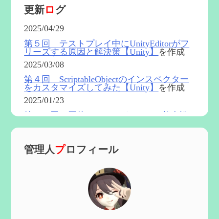
更新
ロ
グ
2025/04/29
第５回 テストプレイ中にUnityEditorがフ
リーズする原因と解決策【Unity】
を作成
2025/03/08
第４回 ScriptableObjectのインスペクター
をカスタマイズしてみた【Unity】
を作成
2025/01/23
第５４回 召使(アルレッキーノ)の基本性
能と3凸まで
を更新
2025/01/04
管理人
プ
ロフィール
第６０回 炎神マーヴィカの性能、探索に
おける小ネタなど【2凸まで】
を作成
2024/11/21
第５９回 アチーブメント「対決者・２」
を手に入れたい
を作成
2024/10/13