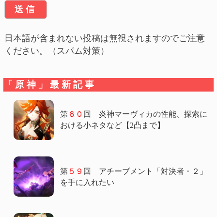
日本語が含まれない投稿は無視されますのでご注意
ください。（スパム対策）
「原神」最新記事
第
６０
回 炎神マーヴィカの性能、探索に
おける小ネタなど【2凸まで】
第
５９
回 アチーブメント「対決者・２」
を手に入れたい