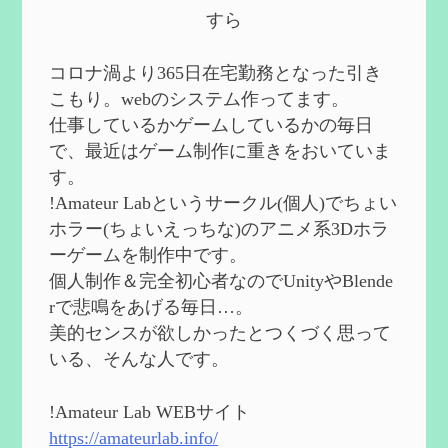
第５８回 集敵以外のすべてを持ってしま
すら
ったサポーターシロネンの解説【2凸ま
で】
を作成
2024/09/02
コロナ渦より365日在宅勤務となった引き
第５７回 アチーブメント「対決者・１」
こもり。webのシステム作ってます。
を手に入れたい
を作成
仕事しているかゲームしているかの毎日
2024/09/02
で、最近はゲーム制作に重きをおいていま
第５６回 ムアラニの簡易解説と使用感な
す。
ど【0~1凸】
を作成
!Amateur Labというサークル(個人)でちょい
2024/08/11
ホラー(ちょいえっちな)のアニメ系3Dホラ
第５５回 【無凸無モチ】エミリエを使っ
ーゲームを制作中です。
てみた感想
を作成
個人制作＆完全初心者なのでUnityやBlende
2024/06/26
rで悲鳴をあげる毎日…。
第４９回 フリーナの簡易性能紹介とテン
美的センスが欲しかったとつくづく思って
ションについての検証
を更新
いる、そんな人です。
2024/05/12
第５４回 召使(アルレッキーノ)の基本性
能と3凸まで
を更新
!Amateur Lab WEBサイト
2024/05/11
https://amateurlab.info/