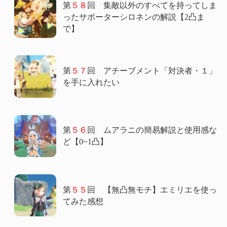
第
５８
回 集敵以外のすべてを持ってしま
ったサポーターシロネンの解説【2凸ま
で】
第
５７
回 アチーブメント「対決者・１」
を手に入れたい
第
５６
回 ムアラニの簡易解説と使用感な
ど【0~1凸】
第
５５
回 【無凸無モチ】エミリエを使っ
てみた感想