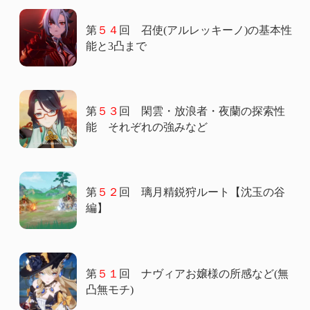
第
５４
回 召使(アルレッキーノ)の基本性
能と3凸まで
第
５３
回 閑雲・放浪者・夜蘭の探索性
能 それぞれの強みなど
第
５２
回 璃月精鋭狩ルート【沈玉の谷
編】
第
５１
回 ナヴィアお嬢様の所感など(無
凸無モチ)