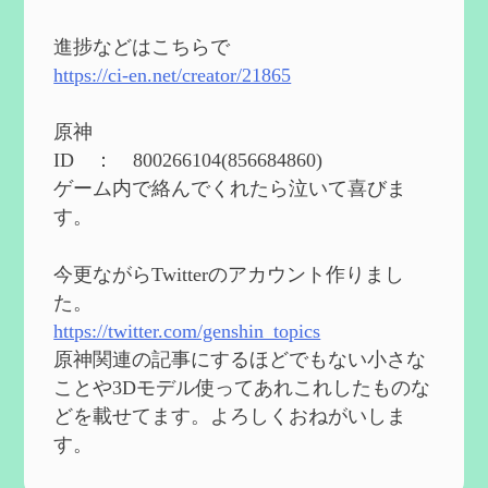
2024度FallOut4 カスタムフォロワーCharlott
eを3BBB化してみた
を作成
進捗などはこちらで
2024/04/26
https://ci-en.net/creator/21865
第５４回 召使(アルレッキーノ)の基本性
能と3凸まで
を作成
原神
2024/04/03
ID ： 800266104(856684860)
第４８回 ヌヴィレットの性能と凸比較
を
ゲーム内で絡んでくれたら泣いて喜びま
更新
す。
2024/2/10
第５３回 閑雲・放浪者・夜蘭の探索性
今更ながらTwitterのアカウント作りまし
能 それぞれの強みなど
を作成
た。
2024/2/04
https://twitter.com/genshin_topics
第５２回 璃月精鋭狩ルート【沈玉の谷
編】
を作成
原神関連の記事にするほどでもない小さな
2024/1/25
ことや3Dモデル使ってあれこれしたものな
どを載せてます。よろしくおねがいしま
Ultimate Trainerの使い方【RE2】
を作成
す。
2024/1/23
MODを使ってキャラクターの衣装を変更し