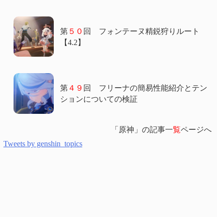
第
５０
回 フォンテーヌ精鋭狩りルート
【4.2】
第
４９
回 フリーナの簡易性能紹介とテン
ションについての検証
「原神」の記事一
覧
ページへ
Tweets by genshin_topics