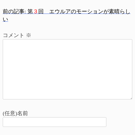
前の記事:
第
３
回 エウルアのモーションが素晴らし
投
い
稿
コメント
※
ナ
ビ
ゲ
ー
シ
ョ
(任意)名前
ン