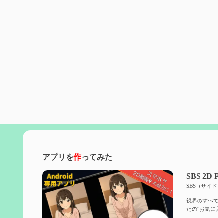
アプリを
作
ってみた
SBS 2D P
SBS（サイ
視界のすべて
たの“お気に