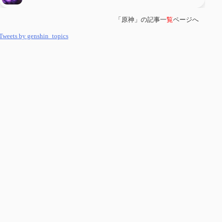
「原神」の記事一
覧
ページへ
第
５８
回 集敵以外のすべてを持ってしまったサポーターシロネンの解説
【2凸まで】
Tweets by genshin_topics
第
５７
回 アチーブメント「対決者・１」を手に入れたい
第
５６
回 ムアラニの簡易解説と使用感など【0~1凸】
第
５５
回 【無凸無モチ】エミリエを使ってみた感想
第
５４
回 召使(アルレッキーノ)の基本性能と3凸まで
第
５３
回 閑雲・放浪者・夜蘭の探索性能 それぞれの強みなど
第
５２
回 璃月精鋭狩ルート【沈玉の谷編】