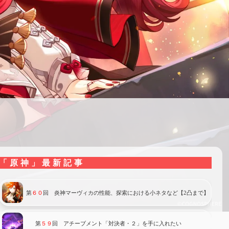
「原神」最新記事
第
６０
回 炎神マーヴィカの性能、探索における小ネタなど【2凸まで】
第
５９
回 アチーブメント「対決者・２」を手に入れたい