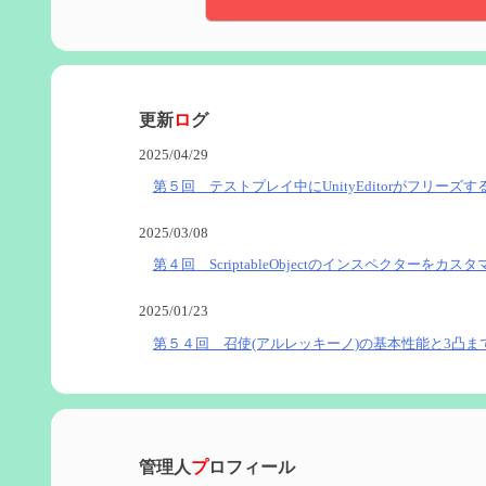
更新
ロ
グ
2025/04/29
第５回 テストプレイ中にUnityEditorがフリーズす
2025/03/08
第４回 ScriptableObjectのインスペクターをカス
2025/01/23
第５４回 召使(アルレッキーノ)の基本性能と3凸ま
2025/01/04
第６０回 炎神マーヴィカの性能、探索における小
管理人
プ
ロフィール
2024/11/21