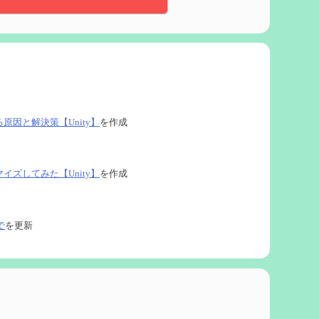
る原因と解決策【Unity】
を作成
タマイズしてみた【Unity】
を作成
で
を更新
ネタなど【2凸まで】
を作成