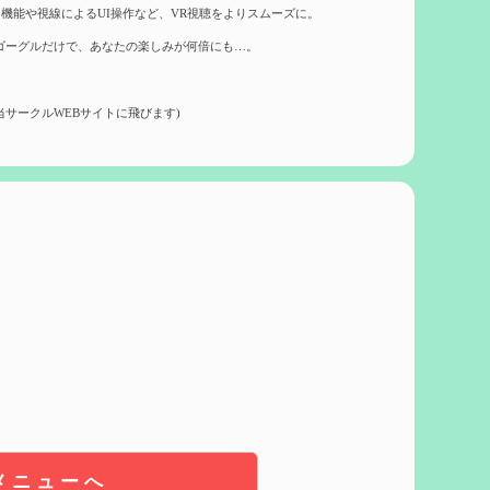
機能や視線によるUI操作など、VR視聴をよりスムーズに。
ゴーグルだけで、あなたの楽しみが何倍にも…。
当サークルWEBサイトに飛びます)
メニューへ