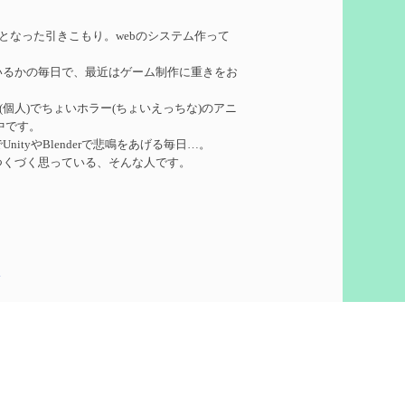
れたい
を作成
務となった引きこもり。webのシステム作って
いるかの毎日で、最近はゲーム制作に重きをお
ーターシロネンの解説【2凸まで】
を作成
ークル(個人)でちょいホラー(ちょいえっちな)のアニ
中です。
れたい
を作成
ityやBlenderで悲鳴をあげる毎日…。
つくづく思っている、そんな人です。
凸】
を作成
5
想
を作成
60)
ついての検証
を更新
泣いて喜びます。
ウント作りました。
pics
で
を更新