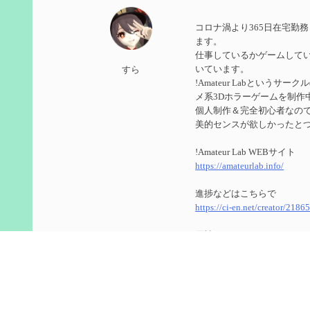
第５９回 アチーブメント「対決者・２」を手に入
コロナ渦より365日在宅勤
2024/10/13
ます。
仕事しているかゲームして
第５８回 集敵以外のすべてを持ってしまったサポ
いています。
すら
!Amateur Labというサ
2024/09/02
メ系3Dホラーゲームを制作
第５７回 アチーブメント「対決者・１」を手に入
個人制作＆完全初心者なのでUn
美的センスが欲しかったと
2024/09/02
!Amateur Lab WEBサイト
第５６回 ムアラニの簡易解説と使用感など【0~1
https://amateurlab.info/
2024/08/11
進捗などはこちらで
https://ci-en.net/creator/2186
第５５回 【無凸無モチ】エミリエを使ってみた感
原神
2024/06/26
ID ： 800266104(8566848
第４９回 フリーナの簡易性能紹介とテンションに
ゲーム内で絡んでくれたら
2024/05/12
今更ながらTwitterのアカ
https://twitter.com/genshin_to
第５４回 召使(アルレッキーノ)の基本性能と3凸ま