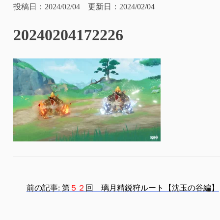
投稿日：2024/02/04 更新日：2024/02/04
20240204172226
投
前の記事:
第
５２
回 璃月精鋭狩ルート【沈玉の谷編】
稿