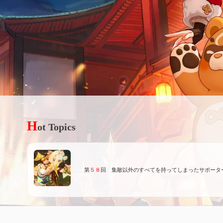
H
ot Topics
第
５８
回 集敵以外のすべてを持ってしまったサポータ