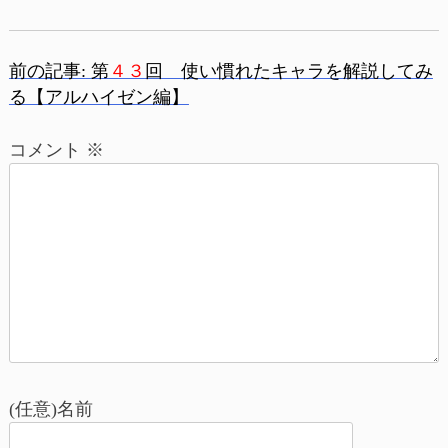
前の記事:
第
４３
回 使い慣れたキャラを解説してみ
投
る【アルハイゼン編】
稿
コメント
※
ナ
ビ
ゲ
ー
シ
ョ
(任意)名前
ン