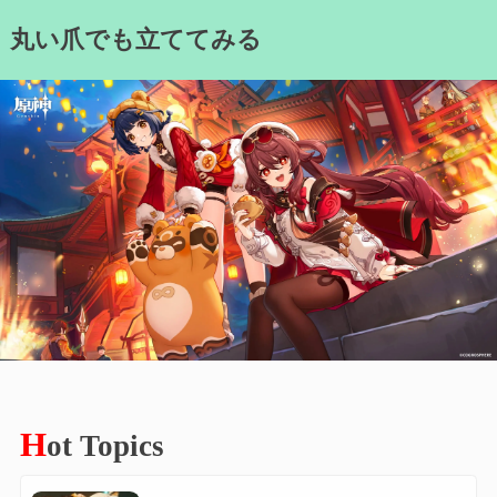
Skip
丸い爪でも立ててみる
to
content
H
ot Topics