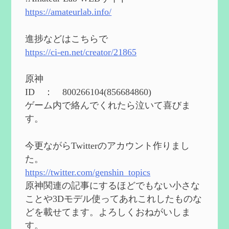
2024/05/11
https://amateurlab.info/
2024度FallOut4 カスタムフォロワーCharlott
eを3BBB化してみた
を作成
進捗などはこちらで
2024/04/26
https://ci-en.net/creator/21865
第５４回 召使(アルレッキーノ)の基本性
能と3凸まで
を作成
原神
2024/04/03
ID ： 800266104(856684860)
第４８回 ヌヴィレットの性能と凸比較
を
ゲーム内で絡んでくれたら泣いて喜びま
更新
す。
2024/2/10
第５３回 閑雲・放浪者・夜蘭の探索性
今更ながらTwitterのアカウント作りまし
能 それぞれの強みなど
を作成
た。
2024/2/04
https://twitter.com/genshin_topics
第５２回 璃月精鋭狩ルート【沈玉の谷
編】
を作成
原神関連の記事にするほどでもない小さな
2024/1/25
ことや3Dモデル使ってあれこれしたものな
どを載せてます。よろしくおねがいしま
Ultimate Trainerの使い方【RE2】
を作成
す。
2024/1/23