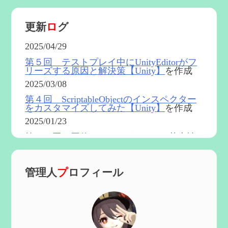
更新
ロ
グ
2025/04/29
第５回 テストプレイ中にUnityEditorがフ
リーズする原因と解決策【Unity】
を作成
2025/03/08
第４回 ScriptableObjectのインスペクター
をカスタマイズしてみた【Unity】
を作成
2025/01/23
第５４回 召使(アルレッキーノ)の基本性
能と3凸まで
を更新
2025/01/04
管理人
プ
ロフィール
第６０回 炎神マーヴィカの性能、探索に
おける小ネタなど【2凸まで】
を作成
2024/11/21
第５９回 アチーブメント「対決者・２」
を手に入れたい
を作成