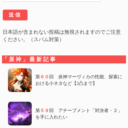
日本語が含まれない投稿は無視されますのでご注意
ください。（スパム対策）
「原神」最新記事
第
６０
回 炎神マーヴィカの性能、探索に
おける小ネタなど【2凸まで】
第
５９
回 アチーブメント「対決者・２」
を手に入れたい