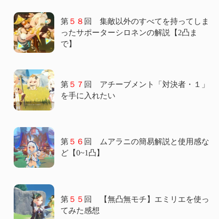
第
５８
回 集敵以外のすべてを持ってしま
ったサポーターシロネンの解説【2凸ま
で】
第
５７
回 アチーブメント「対決者・１」
を手に入れたい
第
５６
回 ムアラニの簡易解説と使用感な
ど【0~1凸】
第
５５
回 【無凸無モチ】エミリエを使っ
てみた感想