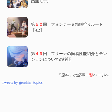
凸無モチ)
第
５０
回 フォンテーヌ精鋭狩りルート
【4.2】
第
４９
回 フリーナの簡易性能紹介とテン
ションについての検証
「原神」の記事一
覧
ページへ
Tweets by genshin_topics