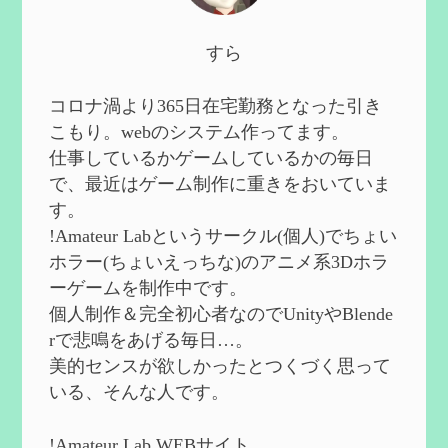
2024/10/13
第５８回 集敵以外のすべてを持ってしま
すら
ったサポーターシロネンの解説【2凸ま
で】
を作成
2024/09/02
コロナ渦より365日在宅勤務となった引き
第５７回 アチーブメント「対決者・１」
こもり。webのシステム作ってます。
を手に入れたい
を作成
仕事しているかゲームしているかの毎日
2024/09/02
で、最近はゲーム制作に重きをおいていま
第５６回 ムアラニの簡易解説と使用感な
す。
ど【0~1凸】
を作成
!Amateur Labというサークル(個人)でちょい
2024/08/11
ホラー(ちょいえっちな)のアニメ系3Dホラ
第５５回 【無凸無モチ】エミリエを使っ
ーゲームを制作中です。
てみた感想
を作成
個人制作＆完全初心者なのでUnityやBlende
2024/06/26
rで悲鳴をあげる毎日…。
第４９回 フリーナの簡易性能紹介とテン
美的センスが欲しかったとつくづく思って
ションについての検証
を更新
いる、そんな人です。
2024/05/12
第５４回 召使(アルレッキーノ)の基本性
能と3凸まで
を更新
!Amateur Lab WEBサイト