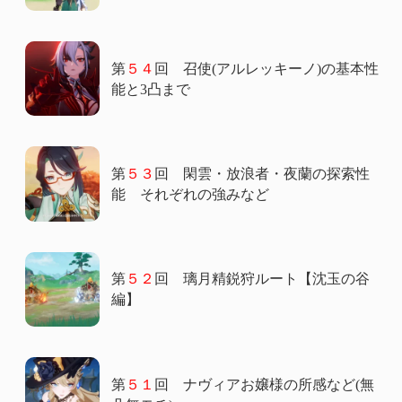
第
５４
回 召使(アルレッキーノ)の基本性
能と3凸まで
第
５３
回 閑雲・放浪者・夜蘭の探索性
能 それぞれの強みなど
第
５２
回 璃月精鋭狩ルート【沈玉の谷
編】
第
５１
回 ナヴィアお嬢様の所感など(無