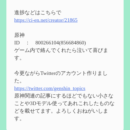
2024度FallOut4 カスタムフォロワーCharlott
eを3BBB化してみた
を作成
進捗などはこちらで
2024/04/26
https://ci-en.net/creator/21865
第５４回 召使(アルレッキーノ)の基本性
能と3凸まで
を作成
原神
2024/04/03
ID ： 800266104(856684860)
第４８回 ヌヴィレットの性能と凸比較
を
ゲーム内で絡んでくれたら泣いて喜びま
更新
す。
2024/2/10
第５３回 閑雲・放浪者・夜蘭の探索性
今更ながらTwitterのアカウント作りまし
能 それぞれの強みなど
を作成
た。
2024/2/04
https://twitter.com/genshin_topics
第５２回 璃月精鋭狩ルート【沈玉の谷
編】
を作成
原神関連の記事にするほどでもない小さな
2024/1/25
ことや3Dモデル使ってあれこれしたものな
どを載せてます。よろしくおねがいしま
Ultimate Trainerの使い方【RE2】
を作成
す。
2024/1/23
MODを使ってキャラクターの衣装を変更し