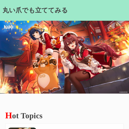
Skip
丸い爪でも立ててみる
to
content
H
ot Topics