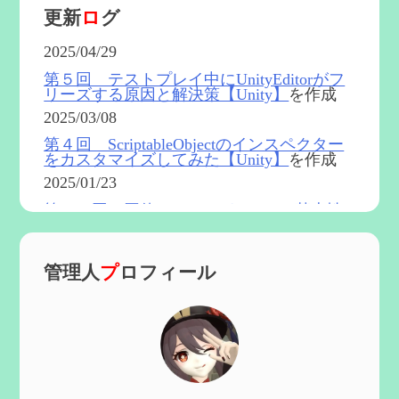
更新
ロ
グ
2025/04/29
第５回 テストプレイ中にUnityEditorがフ
リーズする原因と解決策【Unity】
を作成
2025/03/08
第４回 ScriptableObjectのインスペクター
をカスタマイズしてみた【Unity】
を作成
2025/01/23
第５４回 召使(アルレッキーノ)の基本性
能と3凸まで
を更新
2025/01/04
管理人
プ
ロフィール
第６０回 炎神マーヴィカの性能、探索に
おける小ネタなど【2凸まで】
を作成
2024/11/21
第５９回 アチーブメント「対決者・２」
を手に入れたい
を作成
2024/10/13