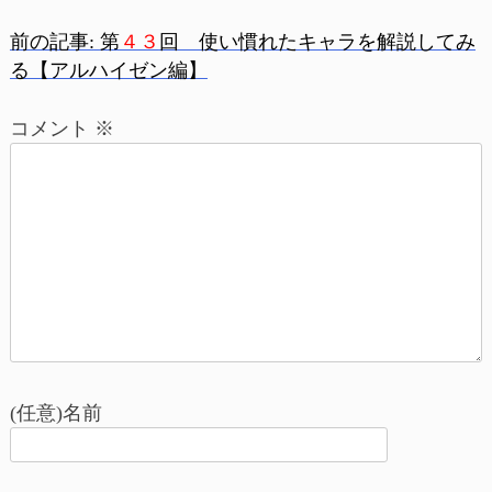
前の記事:
第
４３
回 使い慣れたキャラを解説してみ
投
る【アルハイゼン編】
稿
コメント
※
ナ
ビ
ゲ
ー
シ
ョ
(任意)名前
ン