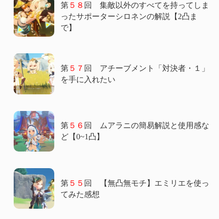
第
５８
回 集敵以外のすべてを持ってしま
ったサポーターシロネンの解説【2凸ま
で】
第
５７
回 アチーブメント「対決者・１」
を手に入れたい
第
５６
回 ムアラニの簡易解説と使用感な
ど【0~1凸】
第
５５
回 【無凸無モチ】エミリエを使っ
てみた感想