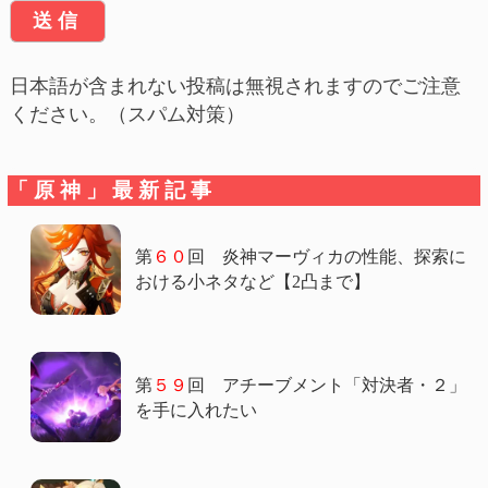
日本語が含まれない投稿は無視されますのでご注意
ください。（スパム対策）
「原神」最新記事
第
６０
回 炎神マーヴィカの性能、探索に
おける小ネタなど【2凸まで】
第
５９
回 アチーブメント「対決者・２」
を手に入れたい