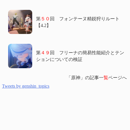
第
５０
回 フォンテーヌ精鋭狩りルート
【4.2】
第
４９
回 フリーナの簡易性能紹介とテン
ションについての検証
「原神」の記事一
覧
ページへ
Tweets by genshin_topics