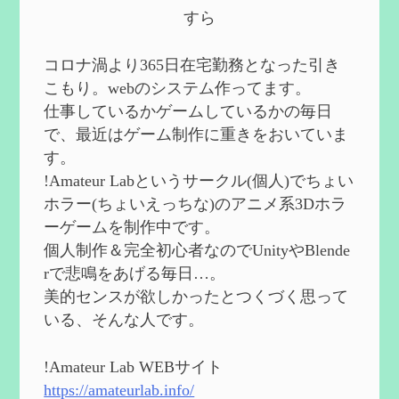
第５８回 集敵以外のすべてを持ってしま
すら
ったサポーターシロネンの解説【2凸ま
で】
を作成
2024/09/02
コロナ渦より365日在宅勤務となった引き
第５７回 アチーブメント「対決者・１」
こもり。webのシステム作ってます。
を手に入れたい
を作成
仕事しているかゲームしているかの毎日
2024/09/02
で、最近はゲーム制作に重きをおいていま
第５６回 ムアラニの簡易解説と使用感な
す。
ど【0~1凸】
を作成
!Amateur Labというサークル(個人)でちょい
2024/08/11
ホラー(ちょいえっちな)のアニメ系3Dホラ
第５５回 【無凸無モチ】エミリエを使っ
ーゲームを制作中です。
てみた感想
を作成
個人制作＆完全初心者なのでUnityやBlende
2024/06/26
rで悲鳴をあげる毎日…。
第４９回 フリーナの簡易性能紹介とテン
美的センスが欲しかったとつくづく思って
ションについての検証
を更新
いる、そんな人です。
2024/05/12
第５４回 召使(アルレッキーノ)の基本性
能と3凸まで
を更新
!Amateur Lab WEBサイト
2024/05/11
https://amateurlab.info/