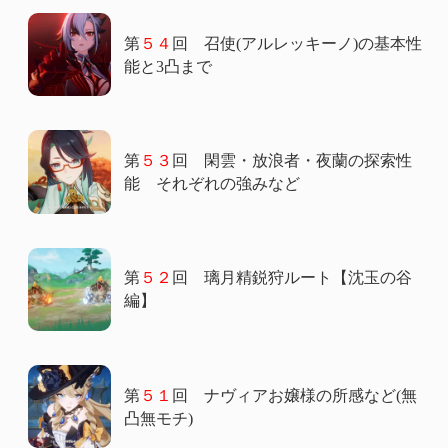
第
５４
回 召使(アルレッキーノ)の基本性
能と3凸まで
第
５３
回 閑雲・放浪者・夜蘭の探索性
能 それぞれの強みなど
第
５２
回 璃月精鋭狩ルート【沈玉の谷
編】
第
５１
回 ナヴィアお嬢様の所感など(無
凸無モチ)