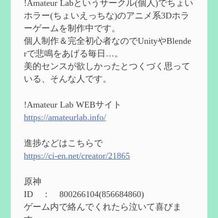
!Amateur Labというサークル(個人)でちょい
2024/08/11
ホラー(ちょいえっちな)のアニメ系3Dホラ
第５５回 【無凸無モチ】エミリエを使っ
ーゲームを制作中です。
てみた感想
を作成
個人制作＆完全初心者なのでUnityやBlende
2024/06/26
rで悲鳴をあげる毎日…。
第４９回 フリーナの簡易性能紹介とテン
美的センスが欲しかったとつくづく思って
ションについての検証
を更新
いる、そんな人です。
2024/05/12
第５４回 召使(アルレッキーノ)の基本性
能と3凸まで
を更新
!Amateur Lab WEBサイト
2024/05/11
https://amateurlab.info/
2024度FallOut4 カスタムフォロワーCharlott
eを3BBB化してみた
を作成
進捗などはこちらで
2024/04/26
https://ci-en.net/creator/21865
第５４回 召使(アルレッキーノ)の基本性
能と3凸まで
を作成
原神
2024/04/03
ID ： 800266104(856684860)
第４８回 ヌヴィレットの性能と凸比較
を
ゲーム内で絡んでくれたら泣いて喜びま
更新