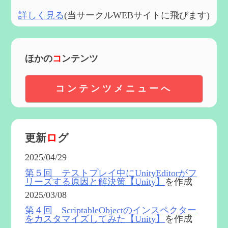
詳しく見る
(当サークルWEBサイトに飛びます)
ほかの
コ
ンテンツ
コンテンツメニューへ
更新
ロ
グ
2025/04/29
第５回 テストプレイ中にUnityEditorがフ
リーズする原因と解決策【Unity】
を作成
2025/03/08
第４回 ScriptableObjectのインスペクター
をカスタマイズしてみた【Unity】
を作成