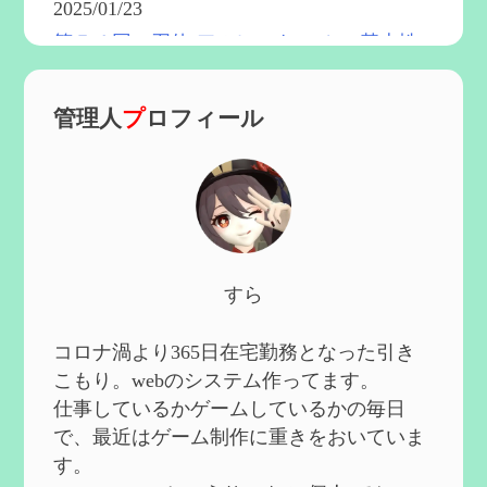
2025/01/23
第５４回 召使(アルレッキーノ)の基本性
能と3凸まで
を更新
2025/01/04
管理人
プ
ロフィール
第６０回 炎神マーヴィカの性能、探索に
おける小ネタなど【2凸まで】
を作成
2024/11/21
第５９回 アチーブメント「対決者・２」
を手に入れたい
を作成
2024/10/13
第５８回 集敵以外のすべてを持ってしま
すら
ったサポーターシロネンの解説【2凸ま
で】
を作成
2024/09/02
コロナ渦より365日在宅勤務となった引き
第５７回 アチーブメント「対決者・１」
こもり。webのシステム作ってます。
を手に入れたい
を作成
仕事しているかゲームしているかの毎日
2024/09/02
で、最近はゲーム制作に重きをおいていま
第５６回 ムアラニの簡易解説と使用感な
す。
ど【0~1凸】
を作成