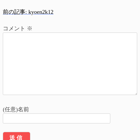
前の記事:
kyoen2k12
投
コメント
※
稿
ナ
ビ
ゲ
ー
シ
ョ
(任意)名前
ン