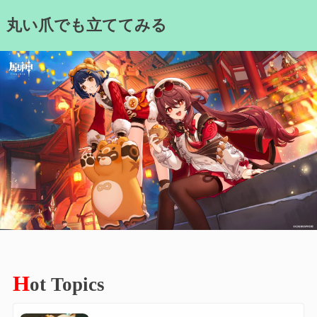
Skip
丸い爪でも立ててみる
to
content
H
ot Topics