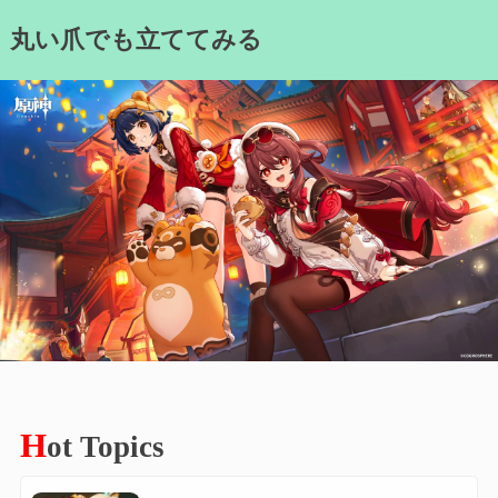
Skip
丸い爪でも立ててみる
to
content
H
ot Topics