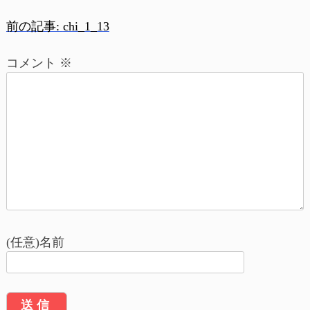
前の記事:
chi_1_13
投
コメント
※
稿
ナ
ビ
ゲ
ー
シ
ョ
(任意)名前
ン