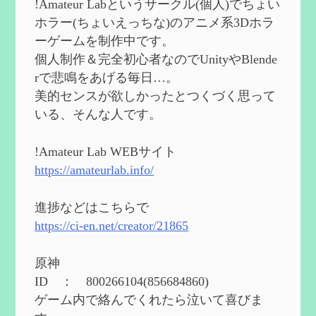
!Amateur Labというサークル(個人)でちょい
2024/08/11
ホラー(ちょいえっちな)のアニメ系3Dホラ
第５５回 【無凸無モチ】エミリエを使っ
ーゲームを制作中です。
てみた感想
を作成
個人制作＆完全初心者なのでUnityやBlende
2024/06/26
rで悲鳴をあげる毎日…。
第４９回 フリーナの簡易性能紹介とテン
美的センスが欲しかったとつくづく思って
ションについての検証
を更新
いる、そんな人です。
2024/05/12
第５４回 召使(アルレッキーノ)の基本性
能と3凸まで
を更新
!Amateur Lab WEBサイト
2024/05/11
https://amateurlab.info/
2024度FallOut4 カスタムフォロワーCharlott
eを3BBB化してみた
を作成
進捗などはこちらで
2024/04/26
https://ci-en.net/creator/21865
第５４回 召使(アルレッキーノ)の基本性
能と3凸まで
を作成
原神
2024/04/03
ID ： 800266104(856684860)
第４８回 ヌヴィレットの性能と凸比較
を
ゲーム内で絡んでくれたら泣いて喜びま
更新