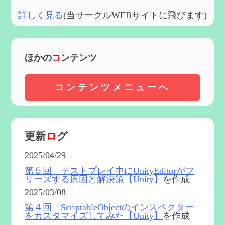
詳しく見る
(当サークルWEBサイトに飛びます)
ほかの
コ
ンテンツ
コンテンツメニューへ
更新
ロ
グ
2025/04/29
第５回 テストプレイ中にUnityEditorがフ
リーズする原因と解決策【Unity】
を作成
2025/03/08
第４回 ScriptableObjectのインスペクター
をカスタマイズしてみた【Unity】
を作成