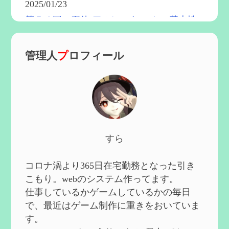
2025/01/23
第５４回 召使(アルレッキーノ)の基本性
能と3凸まで
を更新
2025/01/04
管理人
プ
ロフィール
第６０回 炎神マーヴィカの性能、探索に
おける小ネタなど【2凸まで】
を作成
2024/11/21
第５９回 アチーブメント「対決者・２」
を手に入れたい
を作成
2024/10/13
第５８回 集敵以外のすべてを持ってしま
すら
ったサポーターシロネンの解説【2凸ま
で】
を作成
2024/09/02
コロナ渦より365日在宅勤務となった引き
第５７回 アチーブメント「対決者・１」
こもり。webのシステム作ってます。
を手に入れたい
を作成
仕事しているかゲームしているかの毎日
2024/09/02
で、最近はゲーム制作に重きをおいていま
第５６回 ムアラニの簡易解説と使用感な
す。
ど【0~1凸】
を作成