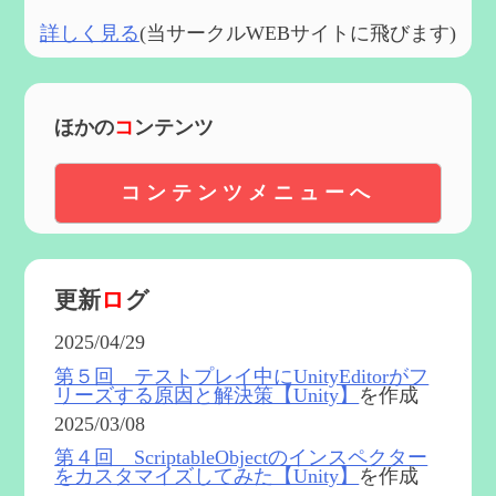
詳しく見る
(当サークルWEBサイトに飛びます)
ほかの
コ
ンテンツ
コンテンツメニューへ
更新
ロ
グ
2025/04/29
第５回 テストプレイ中にUnityEditorがフ
リーズする原因と解決策【Unity】
を作成
2025/03/08
第４回 ScriptableObjectのインスペクター
をカスタマイズしてみた【Unity】
を作成