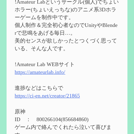
!Amateur Labというサークル(個人)でちょい
2024/08/11
ホラー(ちょいえっちな)のアニメ系3Dホラ
第５５回 【無凸無モチ】エミリエを使っ
ーゲームを制作中です。
てみた感想
を作成
個人制作＆完全初心者なのでUnityやBlende
2024/06/26
rで悲鳴をあげる毎日…。
第４９回 フリーナの簡易性能紹介とテン
美的センスが欲しかったとつくづく思って
ションについての検証
を更新
いる、そんな人です。
2024/05/12
第５４回 召使(アルレッキーノ)の基本性
能と3凸まで
を更新
!Amateur Lab WEBサイト
2024/05/11
https://amateurlab.info/
2024度FallOut4 カスタムフォロワーCharlott
eを3BBB化してみた
を作成
進捗などはこちらで
2024/04/26
https://ci-en.net/creator/21865
第５４回 召使(アルレッキーノ)の基本性
能と3凸まで
を作成
原神
2024/04/03
ID ： 800266104(856684860)
第４８回 ヌヴィレットの性能と凸比較
を
ゲーム内で絡んでくれたら泣いて喜びま
更新