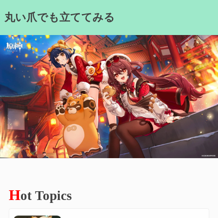
Skip
丸い爪でも立ててみる
to
content
H
ot Topics