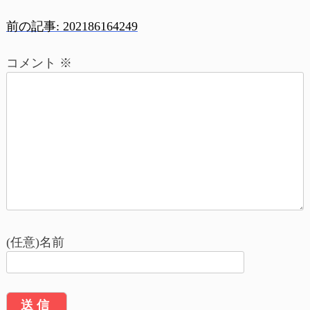
前の記事:
202186164249
投
コメント
※
稿
ナ
ビ
ゲ
ー
シ
ョ
(任意)名前
ン