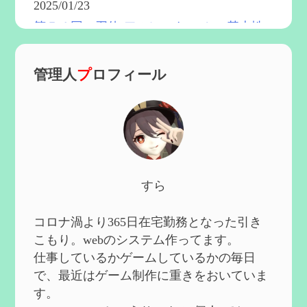
2025/01/23
第５４回 召使(アルレッキーノ)の基本性
能と3凸まで
を更新
2025/01/04
管理人
プ
ロフィール
第６０回 炎神マーヴィカの性能、探索に
おける小ネタなど【2凸まで】
を作成
2024/11/21
第５９回 アチーブメント「対決者・２」
を手に入れたい
を作成
2024/10/13
第５８回 集敵以外のすべてを持ってしま
すら
ったサポーターシロネンの解説【2凸ま
で】
を作成
2024/09/02
コロナ渦より365日在宅勤務となった引き
第５７回 アチーブメント「対決者・１」
こもり。webのシステム作ってます。
を手に入れたい
を作成
仕事しているかゲームしているかの毎日
2024/09/02
で、最近はゲーム制作に重きをおいていま
第５６回 ムアラニの簡易解説と使用感な
す。
ど【0~1凸】
を作成