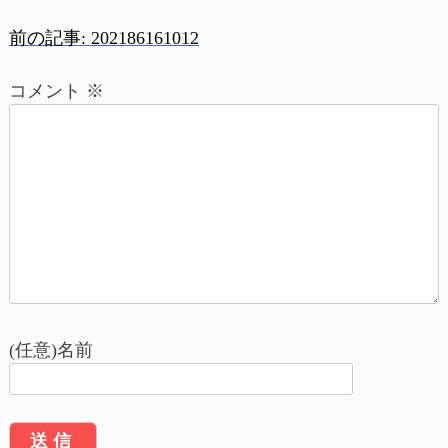
前の記事:
202186161012
投
コメント
※
稿
ナ
ビ
ゲ
ー
シ
ョ
(任意)名前
ン