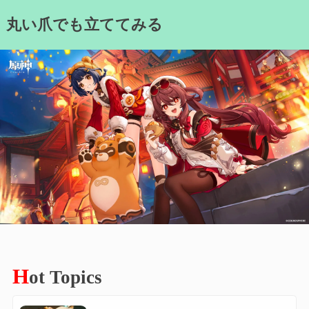
Skip
丸い爪でも立ててみる
to
content
H
ot Topics