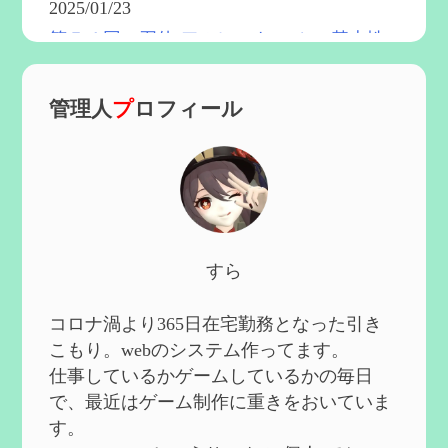
2025/01/23
第５４回 召使(アルレッキーノ)の基本性
能と3凸まで
を更新
2025/01/04
管理人
プ
ロフィール
第６０回 炎神マーヴィカの性能、探索に
おける小ネタなど【2凸まで】
を作成
2024/11/21
第５９回 アチーブメント「対決者・２」
を手に入れたい
を作成
2024/10/13
第５８回 集敵以外のすべてを持ってしま
すら
ったサポーターシロネンの解説【2凸ま
で】
を作成
2024/09/02
コロナ渦より365日在宅勤務となった引き
第５７回 アチーブメント「対決者・１」
こもり。webのシステム作ってます。
を手に入れたい
を作成
仕事しているかゲームしているかの毎日
2024/09/02
で、最近はゲーム制作に重きをおいていま
第５６回 ムアラニの簡易解説と使用感な
す。
ど【0~1凸】
を作成