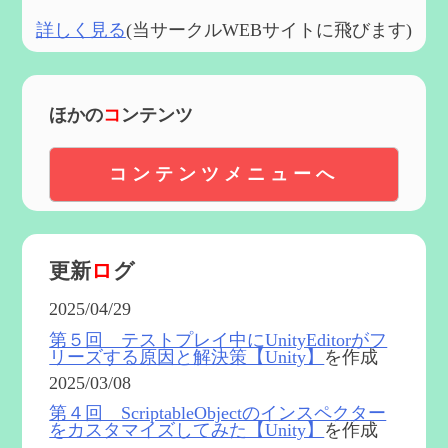
詳しく見る
(当サークルWEBサイトに飛びます)
ほかの
コ
ンテンツ
コンテンツメニューへ
更新
ロ
グ
2025/04/29
第５回 テストプレイ中にUnityEditorがフ
リーズする原因と解決策【Unity】
を作成
2025/03/08
第４回 ScriptableObjectのインスペクター
をカスタマイズしてみた【Unity】
を作成