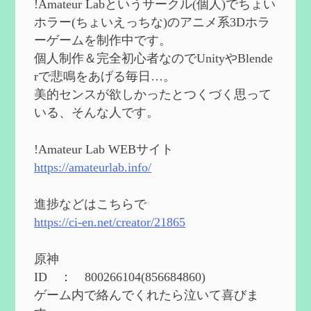
!Amateur Labというサークル(個人)でちょい
2024/08/11
ホラー(ちょいえっちな)のアニメ系3Dホラ
第５５回 【無凸無モチ】エミリエを使っ
ーゲームを制作中です。
てみた感想
を作成
個人制作＆完全初心者なのでUnityやBlende
2024/06/26
rで悲鳴をあげる毎日…。
第４９回 フリーナの簡易性能紹介とテン
美的センスが欲しかったとつくづく思って
ションについての検証
を更新
いる、そんな人です。
2024/05/12
第５４回 召使(アルレッキーノ)の基本性
能と3凸まで
を更新
!Amateur Lab WEBサイト
2024/05/11
https://amateurlab.info/
2024度FallOut4 カスタムフォロワーCharlott
eを3BBB化してみた
を作成
進捗などはこちらで
2024/04/26
https://ci-en.net/creator/21865
第５４回 召使(アルレッキーノ)の基本性
能と3凸まで
を作成
原神
2024/04/03
ID ： 800266104(856684860)
第４８回 ヌヴィレットの性能と凸比較
を
ゲーム内で絡んでくれたら泣いて喜びま
更新