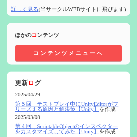
詳しく見る
(当サークルWEBサイトに飛びます)
ほかの
コ
ンテンツ
コンテンツメニューへ
更新
ロ
グ
2025/04/29
第５回 テストプレイ中にUnityEditorがフ
リーズする原因と解決策【Unity】
を作成
2025/03/08
第４回 ScriptableObjectのインスペクター
をカスタマイズしてみた【Unity】
を作成