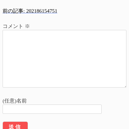
前の記事:
202186154751
投
コメント
※
稿
ナ
ビ
ゲ
ー
シ
ョ
(任意)名前
ン