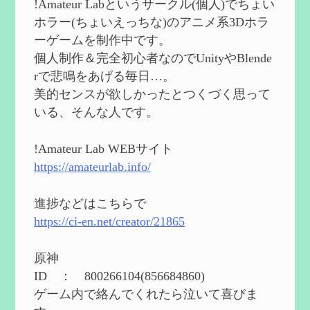
!Amateur Labというサークル(個人)でちょい
2024/08/11
ホラー(ちょいえっちな)のアニメ系3Dホラ
第５５回 【無凸無モチ】エミリエを使っ
ーゲームを制作中です。
てみた感想
を作成
個人制作＆完全初心者なのでUnityやBlende
2024/06/26
rで悲鳴をあげる毎日…。
第４９回 フリーナの簡易性能紹介とテン
美的センスが欲しかったとつくづく思って
ションについての検証
を更新
いる、そんな人です。
2024/05/12
第５４回 召使(アルレッキーノ)の基本性
能と3凸まで
を更新
!Amateur Lab WEBサイト
2024/05/11
https://amateurlab.info/
2024度FallOut4 カスタムフォロワーCharlott
eを3BBB化してみた
を作成
進捗などはこちらで
2024/04/26
https://ci-en.net/creator/21865
第５４回 召使(アルレッキーノ)の基本性
能と3凸まで
を作成
原神
2024/04/03
ID ： 800266104(856684860)
第４８回 ヌヴィレットの性能と凸比較
を
ゲーム内で絡んでくれたら泣いて喜びま
更新