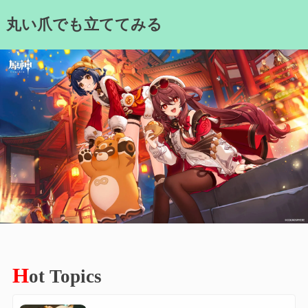
Skip
丸い爪でも立ててみる
to
content
H
ot Topics