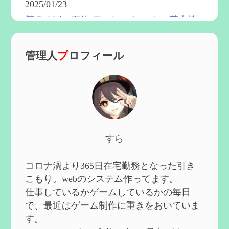
2025/01/23
第５４回 召使(アルレッキーノ)の基本性
能と3凸まで
を更新
2025/01/04
管理人
プ
ロフィール
第６０回 炎神マーヴィカの性能、探索に
おける小ネタなど【2凸まで】
を作成
2024/11/21
第５９回 アチーブメント「対決者・２」
を手に入れたい
を作成
2024/10/13
第５８回 集敵以外のすべてを持ってしま
すら
ったサポーターシロネンの解説【2凸ま
で】
を作成
2024/09/02
コロナ渦より365日在宅勤務となった引き
第５７回 アチーブメント「対決者・１」
こもり。webのシステム作ってます。
を手に入れたい
を作成
仕事しているかゲームしているかの毎日
2024/09/02
で、最近はゲーム制作に重きをおいていま
第５６回 ムアラニの簡易解説と使用感な
す。
ど【0~1凸】
を作成