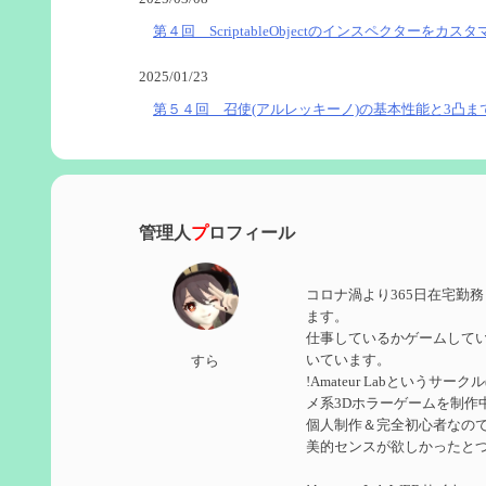
第４回 ScriptableObjectのインスペクターをカス
2025/01/23
第５４回 召使(アルレッキーノ)の基本性能と3凸ま
2025/01/04
第６０回 炎神マーヴィカの性能、探索における小
管理人
プ
ロフィール
2024/11/21
第５９回 アチーブメント「対決者・２」を手に入
コロナ渦より365日在宅勤
2024/10/13
ます。
仕事しているかゲームして
第５８回 集敵以外のすべてを持ってしまったサポ
いています。
すら
!Amateur Labというサ
2024/09/02
メ系3Dホラーゲームを制作
第５７回 アチーブメント「対決者・１」を手に入
個人制作＆完全初心者なのでUn
美的センスが欲しかったと
2024/09/02