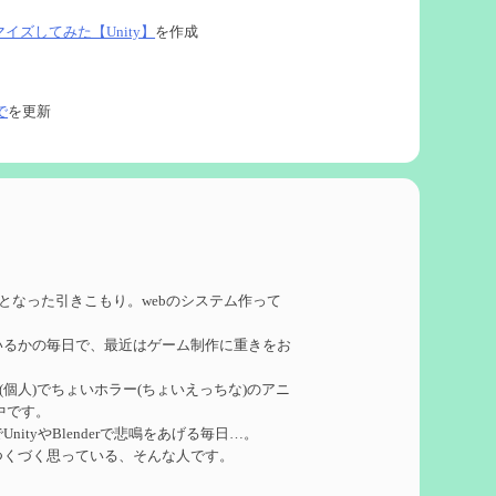
タマイズしてみた【Unity】
を作成
で
を更新
ネタなど【2凸まで】
を作成
れたい
を作成
務となった引きこもり。webのシステム作って
いるかの毎日で、最近はゲーム制作に重きをお
ーターシロネンの解説【2凸まで】
を作成
ークル(個人)でちょいホラー(ちょいえっちな)のアニ
中です。
れたい
を作成
ityやBlenderで悲鳴をあげる毎日…。
つくづく思っている、そんな人です。