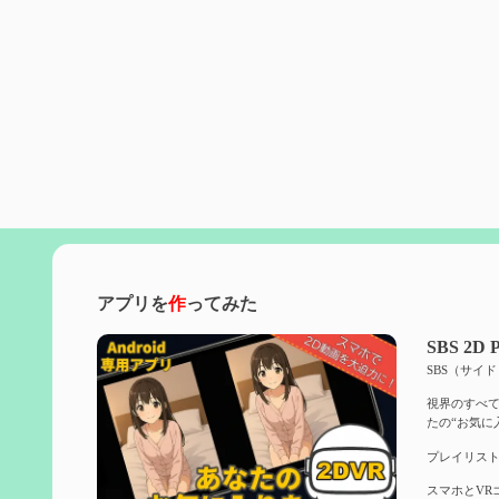
アプリを
作
ってみた
SBS 2D P
SBS（サイ
視界のすべて
たの“お気に
プレイリスト
スマホとVR