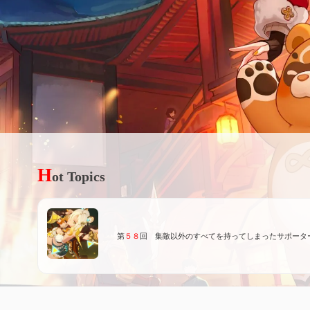
H
ot Topics
第
５８
回 集敵以外のすべてを持ってしまったサポータ