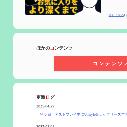
詳しく見る
(
ほかの
コ
ンテンツ
コンテンツ
更新
ロ
グ
2025/04/29
第５回 テストプレイ中にUnityEditorがフリーズす
2025/03/08