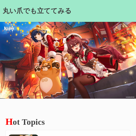
Skip
丸い爪でも立ててみる
to
content
H
ot Topics