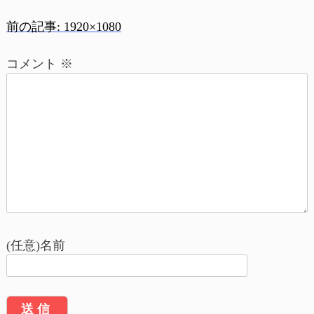
前の記事:
1920×1080
投
コメント
※
稿
ナ
ビ
ゲ
ー
シ
ョ
(任意)名前
ン