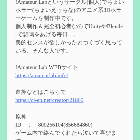
!Amateur Labというサークル(個人)でちょい
2024/08/11
ホラー(ちょいえっちな)のアニメ系3Dホラ
第５５回 【無凸無モチ】エミリエを使っ
ーゲームを制作中です。
てみた感想
を作成
個人制作＆完全初心者なのでUnityやBlende
2024/06/26
rで悲鳴をあげる毎日…。
第４９回 フリーナの簡易性能紹介とテン
美的センスが欲しかったとつくづく思って
ションについての検証
を更新
いる、そんな人です。
2024/05/12
第５４回 召使(アルレッキーノ)の基本性
能と3凸まで
を更新
!Amateur Lab WEBサイト
2024/05/11
https://amateurlab.info/
2024度FallOut4 カスタムフォロワーCharlott
eを3BBB化してみた
を作成
進捗などはこちらで
2024/04/26
https://ci-en.net/creator/21865
第５４回 召使(アルレッキーノ)の基本性
能と3凸まで
を作成
原神
2024/04/03
ID ： 800266104(856684860)
第４８回 ヌヴィレットの性能と凸比較
を
ゲーム内で絡んでくれたら泣いて喜びま
更新