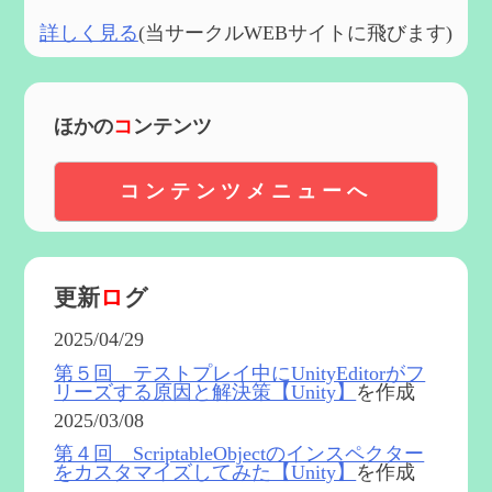
詳しく見る
(当サークルWEBサイトに飛びます)
ほかの
コ
ンテンツ
コンテンツメニューへ
更新
ロ
グ
2025/04/29
第５回 テストプレイ中にUnityEditorがフ
リーズする原因と解決策【Unity】
を作成
2025/03/08
第４回 ScriptableObjectのインスペクター
をカスタマイズしてみた【Unity】
を作成