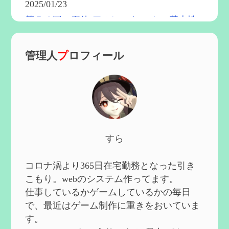
2025/01/23
第５４回 召使(アルレッキーノ)の基本性
能と3凸まで
を更新
2025/01/04
管理人
プ
ロフィール
第６０回 炎神マーヴィカの性能、探索に
おける小ネタなど【2凸まで】
を作成
2024/11/21
第５９回 アチーブメント「対決者・２」
を手に入れたい
を作成
2024/10/13
第５８回 集敵以外のすべてを持ってしま
すら
ったサポーターシロネンの解説【2凸ま
で】
を作成
2024/09/02
コロナ渦より365日在宅勤務となった引き
第５７回 アチーブメント「対決者・１」
こもり。webのシステム作ってます。
を手に入れたい
を作成
仕事しているかゲームしているかの毎日
2024/09/02
で、最近はゲーム制作に重きをおいていま
第５６回 ムアラニの簡易解説と使用感な
す。
ど【0~1凸】
を作成