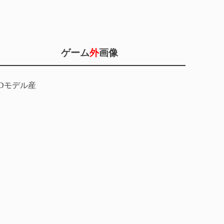
ゲーム
外
画像
3Dモデル産