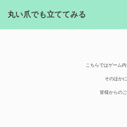
Skip
to
丸い爪でも立ててみる
content
こちらではゲーム内
そのほかに
皆様からのご