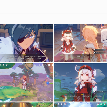
かくれんぼハイライト
夜蘭のギャップ萌え
アルベーター
ヨォーヨの曲芸
速度163%放浪者
荒瀧一斗についてインタビューしてみた
荒瀧一斗1凸講座&ゴロー凸比較
放浪者飛行テクニック
AngelBeats次回予告パロディ モンド編
AngelBeats次回予告パロディ 璃月編