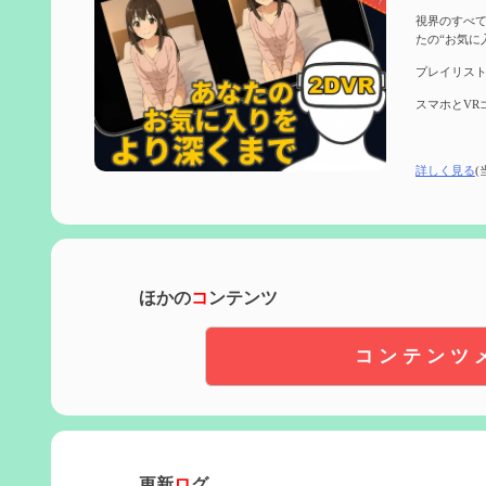
視界のすべて
たの“お気に
プレイリスト
スマホとVR
詳しく見る
(
ほかの
コ
ンテンツ
コンテンツ
更新
ロ
グ