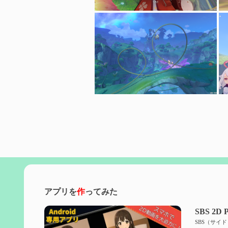
アプリを
作
ってみた
SBS 2D P
SBS（サイ