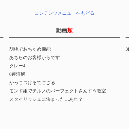
コンテンツメニューへもどる
動画
類
胡桃でおちゃめ機能
あちらのお客様からです
クレー4
6連溶解
かっこつけるでござる
モンド組でチルノのパーフェクトさんすう教室
スタイリッシュに決まった…あれ？
チーターあらわる
ローアングル探偵団
公子さん…