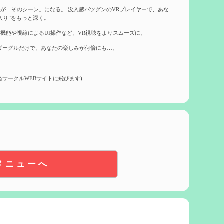
が「そのシーン」になる。 没入感バツグンのVRプレイヤーで、あな
入り”をもっと深く。
機能や視線によるUI操作など、VR視聴をよりスムーズに。
ゴーグルだけで、あなたの楽しみが何倍にも…。
当サークルWEBサイトに飛びます)
メニューへ