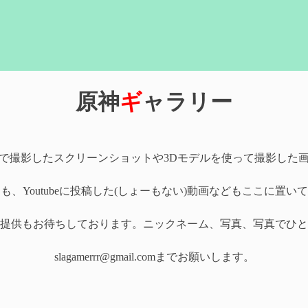
原神
ギ
ャラリー
で撮影したスクリーンショットや3Dモデルを使って撮影した
も、Youtubeに投稿した(しょーもない)動画などもここに置い
提供もお待ちしております。ニックネーム、写真、写真でひと
slagamerrr@gmail.comまでお願いします。