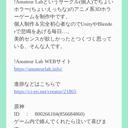
!Amateur Labというサークル(個人)でちょい
2024/08/11
ホラー(ちょいえっちな)のアニメ系3Dホラ
第５５回 【無凸無モチ】エミリエを使っ
ーゲームを制作中です。
てみた感想
を作成
個人制作＆完全初心者なのでUnityやBlende
2024/06/26
rで悲鳴をあげる毎日…。
第４９回 フリーナの簡易性能紹介とテン
美的センスが欲しかったとつくづく思って
ションについての検証
を更新
いる、そんな人です。
2024/05/12
第５４回 召使(アルレッキーノ)の基本性
能と3凸まで
を更新
!Amateur Lab WEBサイト
2024/05/11
https://amateurlab.info/
2024度FallOut4 カスタムフォロワーCharlott
eを3BBB化してみた
を作成
進捗などはこちらで
2024/04/26
https://ci-en.net/creator/21865
第５４回 召使(アルレッキーノ)の基本性
能と3凸まで
を作成
原神
2024/04/03
ID ： 800266104(856684860)
第４８回 ヌヴィレットの性能と凸比較
を
ゲーム内で絡んでくれたら泣いて喜びま
更新