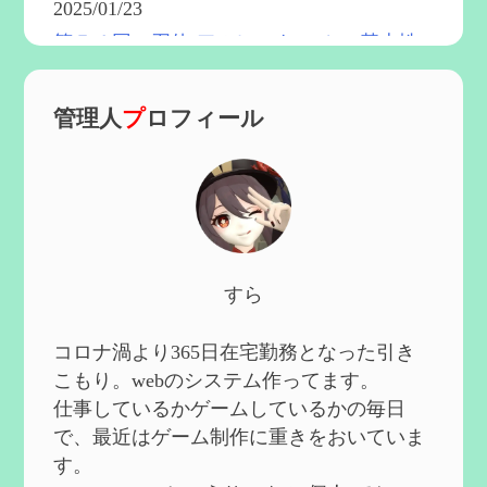
2025/01/23
第５４回 召使(アルレッキーノ)の基本性
能と3凸まで
を更新
2025/01/04
管理人
プ
ロフィール
第６０回 炎神マーヴィカの性能、探索に
おける小ネタなど【2凸まで】
を作成
2024/11/21
第５９回 アチーブメント「対決者・２」
を手に入れたい
を作成
2024/10/13
第５８回 集敵以外のすべてを持ってしま
すら
ったサポーターシロネンの解説【2凸ま
で】
を作成
2024/09/02
コロナ渦より365日在宅勤務となった引き
第５７回 アチーブメント「対決者・１」
こもり。webのシステム作ってます。
を手に入れたい
を作成
仕事しているかゲームしているかの毎日
2024/09/02
で、最近はゲーム制作に重きをおいていま
第５６回 ムアラニの簡易解説と使用感な
す。
ど【0~1凸】
を作成