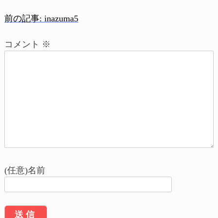
前の記事:
inazuma5
投
コメント
※
稿
ナ
ビ
ゲ
ー
シ
ョ
(任意)名前
ン