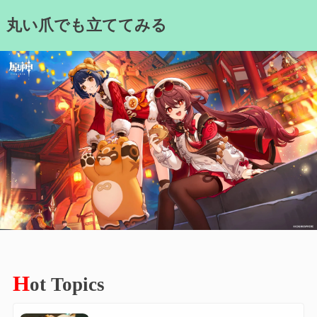
Skip
丸い爪でも立ててみる
to
content
H
ot Topics