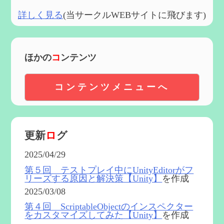
詳しく見る
(当サークルWEBサイトに飛びます)
ほかの
コ
ンテンツ
コンテンツメニューへ
更新
ロ
グ
2025/04/29
第５回 テストプレイ中にUnityEditorがフ
リーズする原因と解決策【Unity】
を作成
2025/03/08
第４回 ScriptableObjectのインスペクター
をカスタマイズしてみた【Unity】
を作成