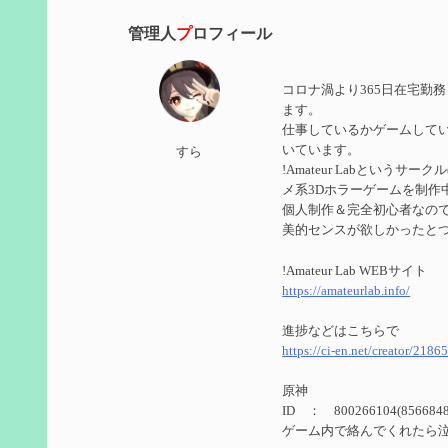
管理人
プ
ロフィール
2024/11/21
第５９回 アチーブメント「対決者・２」を手に入
コロナ渦より365日在宅勤
2024/10/13
ます。
仕事しているかゲームして
第５８回 集敵以外のすべてを持ってしまったサポ
いています。
すら
!Amateur Labというサ
2024/09/02
メ系3Dホラーゲームを制作
第５７回 アチーブメント「対決者・１」を手に入
個人制作＆完全初心者なのでUn
美的センスが欲しかったと
2024/09/02
!Amateur Lab WEBサイト
第５６回 ムアラニの簡易解説と使用感など【0~1
https://amateurlab.info/
2024/08/11
進捗などはこちらで
https://ci-en.net/creator/2186
第５５回 【無凸無モチ】エミリエを使ってみた感
原神
2024/06/26
ID ： 800266104(8566848
第４９回 フリーナの簡易性能紹介とテンションに
ゲーム内で絡んでくれたら