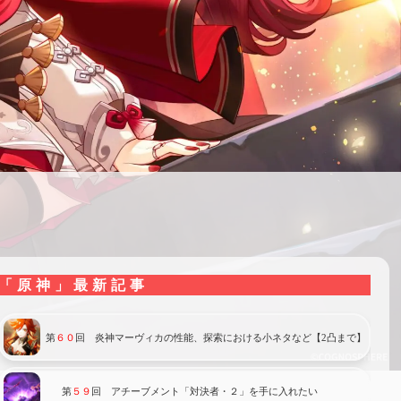
「原神」最新記事
第
６０
回 炎神マーヴィカの性能、探索における小ネタなど【2凸まで】
第
５９
回 アチーブメント「対決者・２」を手に入れたい