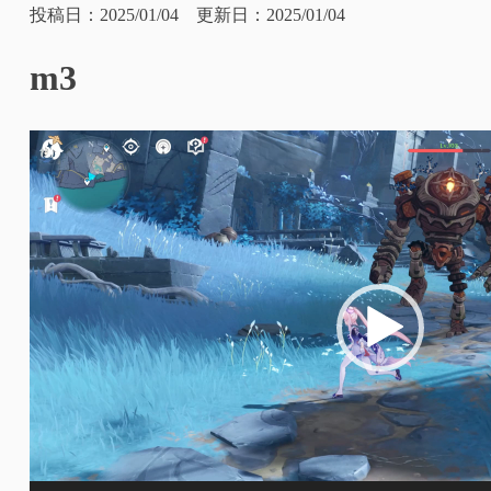
投稿日：2025/01/04 更新日：2025/01/04
m3
動
画
プ
レ
ー
ヤ
ー