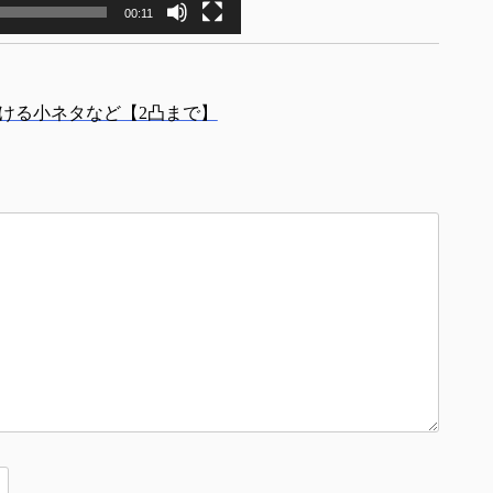
00:11
ける小ネタなど【2凸まで】