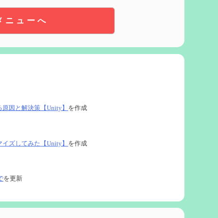
メニューへ
る原因と解決策【Unity】
を作成
タマイズしてみた【Unity】
を作成
で
を更新
ネタなど【2凸まで】
を作成