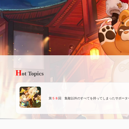
H
ot Topics
第
５８
回 集敵以外のすべてを持ってしまったサポータ