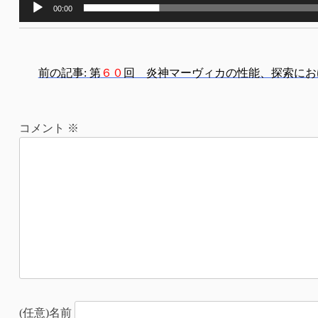
00:00
投
前の記事:
第
６０
回 炎神マーヴィカの性能、探索にお
稿
ナ
コメント
※
ビ
ゲ
ー
シ
ョ
ン
(任意)名前