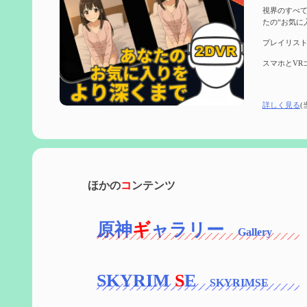
視界のすべて
たの“お気に
プレイリスト
スマホとVR
詳しく見る
(
ほかの
コ
ンテンツ
原神
ギ
ャラリー
SKYRIM
S
E