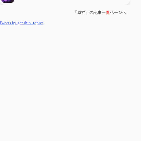
「原神」の記事一
覧
ページへ
第
５８
回 集敵以外のすべてを持ってしまったサポーターシロネンの解説
【2凸まで】
Tweets by genshin_topics
第
５７
回 アチーブメント「対決者・１」を手に入れたい
第
５６
回 ムアラニの簡易解説と使用感など【0~1凸】
第
５５
回 【無凸無モチ】エミリエを使ってみた感想
第
５４
回 召使(アルレッキーノ)の基本性能と3凸まで
第
５３
回 閑雲・放浪者・夜蘭の探索性能 それぞれの強みなど
第
５２
回 璃月精鋭狩ルート【沈玉の谷編】