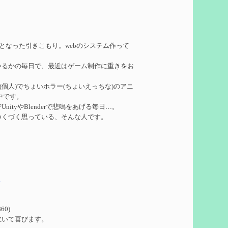
れたい
を作成
務となった引きこもり。webのシステム作って
いるかの毎日で、最近はゲーム制作に重きをお
ーターシロネンの解説【2凸まで】
を作成
ークル(個人)でちょいホラー(ちょいえっちな)のアニ
中です。
れたい
を作成
ityやBlenderで悲鳴をあげる毎日…。
つくづく思っている、そんな人です。
凸】
を作成
5
想
を作成
60)
ついての検証
を更新
泣いて喜びます。