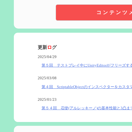
コンテンツ
更新
ロ
グ
2025/04/29
第５回 テストプレイ中にUnityEditorがフリーズす
2025/03/08
第４回 ScriptableObjectのインスペクターをカス
2025/01/23
第５４回 召使(アルレッキーノ)の基本性能と3凸ま
2025/01/04
第６０回 炎神マーヴィカの性能、探索における小